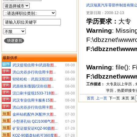
武汉瑞真汽车零部件制造有限
更新日期：2008-12-13
学历要求：
大专
Warning
: Missin
F:\dbzznet\wwwro
F:\dbzznet\wwwr
最新供求
武汉提现信用卡/武昌取
图
...
08-08
Warning
: file()
洪山光谷步行街信用卡
图
...
08-08
F:\dbzznet\wwwr
轻轻松松：武昌汉阳汉
图
...
08-08
工作描述：
大专及以上学历，
武昌徐东/梨园/汉街信
图
...
08-08
学历，热爱焊接专
汉口刷卡提现1533-718
图
...
08-08
首页
上一页
下一页 末页 第
武汉专业信用卡服务15
图
...
08-08
洪山光谷步行街信用卡
图
...
08-08
金科钻机配件JK配件大
图
...
07-30
小型潜孔钻 QZJ100B气
图
...
07-29
矿安证煤安证KQZ-90圆
图
...
07-28
KQZ-90圆盘钻机可360度
图
...
07-28