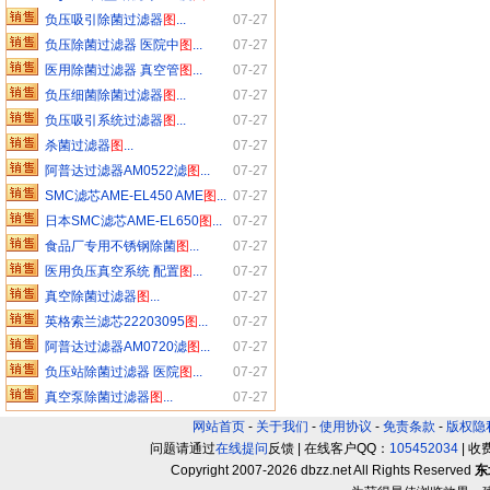
负压吸引除菌过滤器
图
...
07-27
负压除菌过滤器 医院中
图
...
07-27
医用除菌过滤器 真空管
图
...
07-27
负压细菌除菌过滤器
图
...
07-27
负压吸引系统过滤器
图
...
07-27
杀菌过滤器
图
...
07-27
阿普达过滤器AM0522滤
图
...
07-27
SMC滤芯AME-EL450 AME
图
...
07-27
日本SMC滤芯AME-EL650
图
...
07-27
食品厂专用不锈钢除菌
图
...
07-27
医用负压真空系统 配置
图
...
07-27
真空除菌过滤器
图
...
07-27
英格索兰滤芯22203095
图
...
07-27
阿普达过滤器AM0720滤
图
...
07-27
负压站除菌过滤器 医院
图
...
07-27
真空泵除菌过滤器
图
...
07-27
网站首页
-
关于我们
-
使用协议
-
免责条款
-
版权隐
问题请通过
在线提问
反馈 | 在线客户QQ：
105452034
| 
Copyright 2007-
2026 dbzz.net All Rights Reserved
东