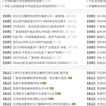
空调铝翅片清洗缓蚀剂的选择
[03-28]
汽车去虫胶清
对矿山采掘设备中对油泥泥沙清洗的研究
[03-25]
柠檬烯杀虫剂
【招商】
武汉汉口哪里找信用卡服务公司（刷现/提...
[08-01]
【招商】
汉口信
【招商】
洪山软件园提现153371-89098光谷信用卡...
[08-01]
【招商】
202
【招商】
2026总结：武汉武昌汉阳汉口套现信用卡...
[08-01]
【招商】
厂家批
【招商】
厂家直销高中低压潜孔冲击器 CIR65/70/...
[07-31]
【招商】
金科J
【招商】
KQZ-90（常俗称圆盘钻机）是全气动分体...
[07-30]
【招商】
爆破孔
【招商】
潜孔钻100B QJZ100B气动钻机
[07-29]
【招商】
380冲
【招商】
QZJ100B钻机配件厂家生产 边坡支护 水电...
[07-28]
【招商】
带有KA
【招商】
低风压 中风压110冲击器 厂家自产销售
[07-27]
【招商】
110
【招商】
HD152钻头 厂家销售 潜孔钻头
[07-25]
【招商】
340-
【招商】
Parker(派克)滤芯E006GP E006HE E006AC
[07-24]
【招商】
高风压
【新品】
CM351全液压高风压履带式潜孔钻机 露天液...
【新品】
YGZ9
【新品】
厂家直供耐磨防滑涂布硅胶，防水耐污渍高..
【新品】
美国可
【新品】
美国可靠雨淋阀FM证书
【新品】
北消法兰
【新品】
美国可靠快速响应喷头15-68°
【新品】
美国泰
【新品】
北消柜式七氟丙烷灭火装置 UL证书
【新品】
美国可
【新品】
北消全铜室内栓消防认证证书
【新品】
北京北消
【新品】
北消电动硬密封法兰蝶阀DN50-DN500消防认..
【新品】
北消法