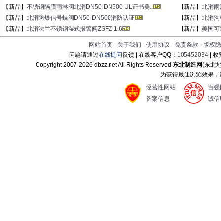
【新品】
不锈钢隔膜雨淋阀北消DN50-DN500 UL证书美..
【新品】
北消雨淋
【新品】
北消防爆信号蝶阀DN50-DN500消防认证
【新品】
北消沟
【新品】
北消法兰不锈钢湿式报警阀ZSFZ-1.6
【新品】
美国可
网站首页
-
关于我们
-
使用协议
-
免责条款
-
版权隐
问题请通过
在线提问
反馈 | 在线客户QQ：
105452034
| 
Copyright 2007-
2026 dbzz.net All Rights Reserved
东北制造网
(东北
为获得最佳浏览效果，建议
经营性网站
百强
备案信息
诚信