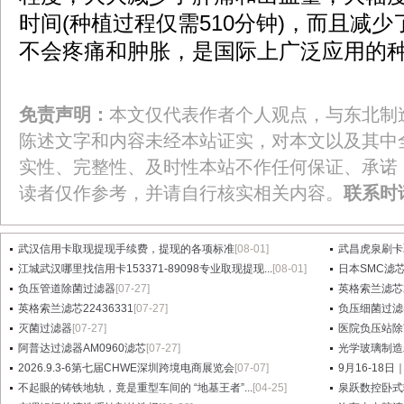
时间(种植过程仅需510分钟)，而且减
不会疼痛和肿胀，是国际上广泛应用的
免责声明：
本文仅代表作者个人观点，与东北制
陈述文字和内容未经本站证实，对本文以及其中
实性、完整性、及时性本站不作任何保证、承诺
读者仅作参考，并请自行核实相关内容。
联系时
武汉信用卡取现提现手续费，提现的各项标准
[08-01]
武昌虎泉刷卡
江城武汉哪里找信用卡153371-89098专业取现提现...
[08-01]
日本SMC滤芯A
负压管道除菌过滤器
[07-27]
英格索兰滤芯2
英格索兰滤芯22436331
[07-27]
负压细菌过滤
灭菌过滤器
[07-27]
医院负压站除
阿普达过滤器AM0960滤芯
[07-27]
光学玻璃制造
2026.9.3-6第七届CHWE深圳跨境电商展览会
[07-07]
9月16-18日
不起眼的铸铁地轨，竟是重型车间的 “地基王者”...
[04-25]
泉跃数控卧式