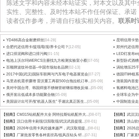
陈述文字和内容未经本站证实，对本文以及其中
实性、完整性、及时性本站不作任何保证、承诺
读者仅作参考，并请自行核实相关内容。
联系时
YD486高合金耐磨焊丝
[04-28]
昆明信用卡垫
合肥代还信用卡/提现/取现/养卡公司？
[12-05]
郑州代还信用
进口排泥阀和进口排污阀
[01-15]
LED灯发布e
电池上沃尔玛WERCS注册找九方检测实验室小蔡
[07-05]
新型卧式酒糟
百顺牌波纹补偿器--中国市场知名品牌
[02-13]
涡轮增压25
2017中国(武汉)国际车联网与汽车电子电器展览会
[07-27]
德国ITI种植
马里农机需求骤增 雷沃重工再获500台拖拉机订单...
[05-09]
渤装国内首套
美对中国台湾、韩国焊接不锈钢管材继续增收反倾...
[05-09]
氢燃料电池已
俄开发出低成本多功能聚合物
[05-09]
全球车企为中
美国设计出可开颅“机器人医生” 手速比真正医生...
[05-09]
中国制造业走
【招商】
CM315钻机配件大全 阿特拉斯钻机配件大...
[08-07]
【招商】
武汉汉
【招商】
汉口信用卡刷现/汉阳取现/武汉武昌提现...
[08-01]
【招商】
洪山软件
【招商】
2026年信用卡风控越来越严，武汉取现提...
[08-01]
【招商】
202
【招商】
厂家批发零售各种直径高/低风压钻头 钎...
[07-31]
【招商】
厂家直销