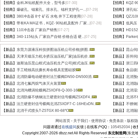
【招商】
金科JK钻机配件大全，型号多
[07-30]
【招商】
KQZ-
【招商】
爆破孔、锚索孔、排水孔、锚杆支护孔一...
[07-29]
【招商】
潜孔钻1
【招商】
380冲击器 8寸 矿石 水电 井下工程使用
[07-28]
【招商】
QZJ1
【招商】
带有KA MA证书，KQZ- 90钻机及配件 厂家...
[07-28]
【招商】
低风压
【招商】
110冲击器 厂家自产销售
[07-27]
【招商】
HD15
【招商】
340-115钻头 厂家自产自销 价格合适 硬...
[07-25]
【招商】
Parke
【新品】
东莞力源液压科技拼图油压机公司价格|拼图..
【新品】
昆山伺
【新品】
天津天锻压力机冷挤压油压机厂家|油压机价..
【新品】
苏州伺
【新品】
迪斯油压昆山框式油压机生产公司|框式油压..
【新品】
浙江四
【新品】
手工蜡烛高抗撕长寿命模具宏图硅胶
【新品】
食品级
【新品】
北消防爆电动硬密封法兰蝶阀DN50-DN500消..
【新品】
北消预作
【新品】
北消七氟丙烷气体灭火装置
【新品】
北消隐蔽
【新品】
北消沟槽涡轮蝶阀ZSXDF8-Q-300-16
【新品】
北消湿式
【新品】
北消防爆不锈钢法兰硬密封信号蝶阀ZSXDF4..
【新品】
北消不锈
【新品】
法兰硬密封信号蝶阀北消ZSXDF7-C-16HExDN..
【新品】
不锈钢湿
【新品】
北消干式喷头T-ZSTGX 80-68℃
【新品】
北消隔膜
网站首页
-
关于我们
-
使用协议
-
免责条款
-
版权隐
问题请通过
在线提问
反馈 | 在线客户QQ：
105452034
| 
Copyright 2007-
2026 dbzz.net All Rights Reserved
东北制造网
(东北