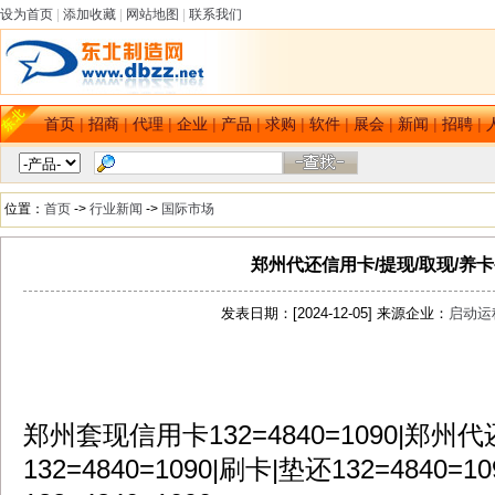
设为首页
|
添加收藏
|
网站地图
|
联系我们
首页
|
招商
|
代理
|
企业
|
产品
|
求购
|
软件
|
展会
|
新闻
|
招聘
|
位置：
首页
->
行业新闻
->
国际市场
郑州代还信用卡/提现/取现/养
发表日期：[2024-12-05] 来源企业：
启动运
dbzz.net
郑州套现信用卡132=4840=1090|郑州
132=4840=1090|刷卡|垫还132=484