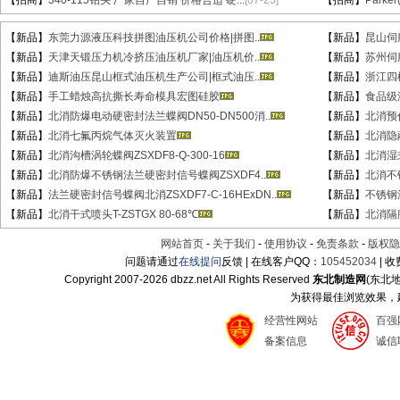
【新品】
东莞力源液压科技拼图油压机公司价格|拼图..
【新品】
昆山伺
【新品】
天津天锻压力机冷挤压油压机厂家|油压机价..
【新品】
苏州伺
【新品】
迪斯油压昆山框式油压机生产公司|框式油压..
【新品】
浙江四
【新品】
手工蜡烛高抗撕长寿命模具宏图硅胶
【新品】
食品级
【新品】
北消防爆电动硬密封法兰蝶阀DN50-DN500消..
【新品】
北消预作
【新品】
北消七氟丙烷气体灭火装置
【新品】
北消隐蔽
【新品】
北消沟槽涡轮蝶阀ZSXDF8-Q-300-16
【新品】
北消湿式
【新品】
北消防爆不锈钢法兰硬密封信号蝶阀ZSXDF4..
【新品】
北消不锈
【新品】
法兰硬密封信号蝶阀北消ZSXDF7-C-16HExDN..
【新品】
不锈钢湿
【新品】
北消干式喷头T-ZSTGX 80-68℃
【新品】
北消隔膜
网站首页
-
关于我们
-
使用协议
-
免责条款
-
版权隐
问题请通过
在线提问
反馈 | 在线客户QQ：
105452034
| 
Copyright 2007-
2026 dbzz.net All Rights Reserved
东北制造网
(东北
为获得最佳浏览效果，建议
经营性网站
百强
备案信息
诚信