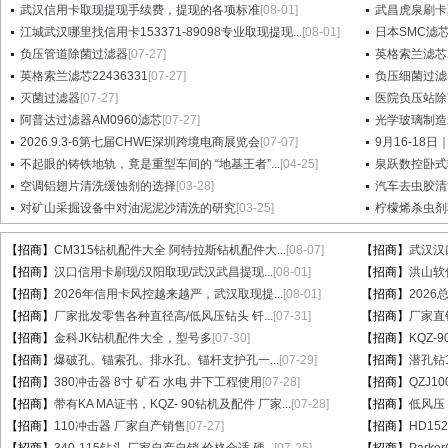
武汉信用卡取现提现手续费，提现的各项标准
[08-01]
武昌虎泉刷卡
江城武汉哪里找信用卡153371-89098专业取现提现...
[08-01]
日本SMC滤芯A
负压管道除菌过滤器
[07-27]
英格索兰滤芯2
英格索兰滤芯22436331
[07-27]
负压细菌过滤
灭菌过滤器
[07-27]
医院负压站除
阿普达过滤器AM0960滤芯
[07-27]
光学玻璃制造
2026.9.3-6第七届CHWE深圳跨境电商展览会
[07-07]
9月16-18日
不起眼的铸铁地轨，竟是重型车间的 “地基王者”...
[04-25]
泉跃数控卧式
空调铝翅片清洗缓蚀剂的选择
[03-28]
汽车去虫胶清
对矿山采掘设备中对油泥泥沙清洗的研究
[03-25]
柠檬烯杀虫剂
【招商】
CM315钻机配件大全 阿特拉斯钻机配件大...
[08-07]
【招商】
武汉汉
【招商】
汉口信用卡刷现/汉阳取现/武汉武昌提现...
[08-01]
【招商】
洪山软件
【招商】
2026年信用卡风控越来越严，武汉取现提...
[08-01]
【招商】
202
【招商】
厂家批发零售各种直径高/低风压钻头 钎...
[07-31]
【招商】
厂家直销
【招商】
金科JK钻机配件大全，型号多
[07-30]
【招商】
KQZ-
【招商】
爆破孔、锚索孔、排水孔、锚杆支护孔一...
[07-29]
【招商】
潜孔钻1
【招商】
380冲击器 8寸 矿石 水电 井下工程使用
[07-28]
【招商】
QZJ1
【招商】
带有KA MA证书，KQZ- 90钻机及配件 厂家...
[07-28]
【招商】
低风压
【招商】
110冲击器 厂家自产销售
[07-27]
【招商】
HD15
【招商】
340-115钻头 厂家自产自销 价格合适 硬...
[07-25]
【招商】
Parke