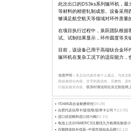
此次出口的D53ks系列辗环机，
等材料的精密轧制成形。设备采用
够满足航空航天等领域对环件质量
在项目执行过程中，泉跃团队根据
试。试制结果显示，环件圆度等关
目前，该设备已用于高端钛合金环
辗环机在复杂工况下的适应能力，
免责声明：
本文仅代表作者个人观点，与东北
部或者部分内容、文字的真实性、完整性、及
行核实相关内容。
联系时请说明在东北制造网
YD486高合金耐磨焊丝
[04-28]
合肥代还信用卡/提现/取现/养卡公司？
[12-05]
进口排泥阀和进口排污阀
[01-15]
电池上沃尔玛WERCS注册找九方检测实验室小
百顺牌波纹补偿器--中国市场知名品牌
[02-13]