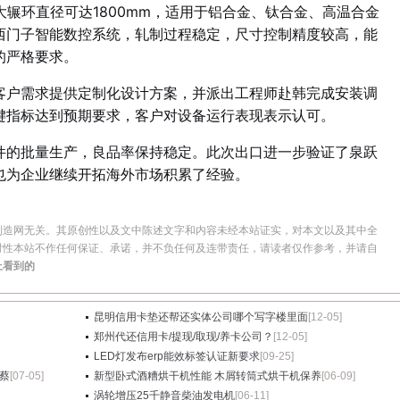
最大辗环直径可达1800mm，适用于铝合金、钛合金、高温合金
西门子智能数控系统，轧制过程稳定，尺寸控制精度较高，能
的严格要求。
客户需求提供定制化设计方案，并派出工程师赴韩完成安装调
键指标达到预期要求，客户对设备运行表现表示认可。
件的批量生产，良品率保持稳定。此次出口进一步验证了泉跃
也为企业继续开拓海外市场积累了经验。
制造网无关。其原创性以及文中陈述文字和内容未经本站证实，对本文以及其中全
时性本站不作任何保证、承诺，并不负任何及连带责任，请读者仅作参考，并请自
上看到的
昆明信用卡垫还帮还实体公司哪个写字楼里面
[12-05]
郑州代还信用卡/提现/取现/养卡公司？
[12-05]
LED灯发布erp能效标签认证新要求
[09-25]
蔡
[07-05]
新型卧式酒糟烘干机性能 木屑转筒式烘干机保养
[06-09]
涡轮增压25千静音柴油发电机
[06-11]