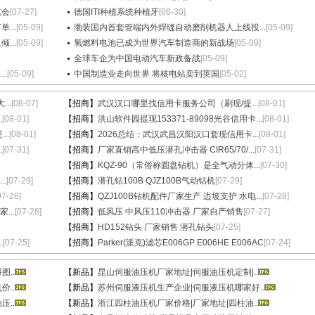
览会
[07-27]
德国ITI种植系统种植牙
[06-30]
...
[05-09]
渤装国内首套管端内外焊缝自动磨削机器人上线投...
[05-09]
...
[05-09]
氢燃料电池已成为世界汽车制造商的新战场
[05-09]
全球车企为中国电动汽车新政备战
[05-09]
.
[05-09]
中国制造业走向世界 将核电站卖到英国
[05-02]
..
[08-07]
【招商】
武汉汉口哪里找信用卡服务公司（刷现/提...
[08-01]
.
[08-01]
【招商】
洪山软件园提现153371-89098光谷信用卡...
[08-01]
..
[08-01]
【招商】
2026总结：武汉武昌汉阳汉口套现信用卡...
[08-01]
.
[07-31]
【招商】
厂家直销高中低压潜孔冲击器 CIR65/70/...
[07-31]
【招商】
KQZ-90（常俗称圆盘钻机）是全气动分体...
[07-30]
.
[07-29]
【招商】
潜孔钻100B QJZ100B气动钻机
[07-29]
07-28]
【招商】
QZJ100B钻机配件厂家生产 边坡支护 水电...
[07-28]
...
[07-28]
【招商】
低风压 中风压110冲击器 厂家自产销售
[07-27]
【招商】
HD152钻头 厂家销售 潜孔钻头
[07-25]
.
[07-25]
【招商】
Parker(派克)滤芯E006GP E006HE E006AC
[07-24]
..
【新品】
昆山伺服油压机厂家地址|伺服油压机定制|..
..
【新品】
苏州伺服液压机生产企业|伺服液压机哪家好..
..
【新品】
浙江四柱油压机厂家价格|厂家地址|四柱油..