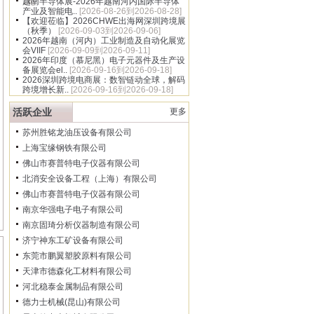
16]
越南半导体展-2026年越南河内国际半导体
产业及智能电..
[2026-08-26到2026-08-28]
【欢迎莅临】2026CHWE出海网深圳跨境展
（秋季）
[2026-09-03到2026-09-06]
2026年越南（河内）工业制造及自动化展览
会VIIF
[2026-09-09到2026-09-11]
2026年印度（慕尼黑）电子元器件及生产设
备展览会el..
[2026-09-16到2026-09-18]
2026深圳跨境电商展：数智链动全球，解码
跨境增长新..
[2026-09-16到2026-09-18]
活跃企业
更多
苏州胜铭龙油压设备有限公司
上海宝缘钢铁有限公司
佛山市赛普特电子仪器有限公司
北消安全设备工程（上海）有限公司
佛山市赛普特电子仪器有限公司
南京华强电子电子有限公司
南京固琦分析仪器制造有限公司
济宁神东工矿设备有限公司
东莞市鹏翼塑胶原料有限公司
天津市德森化工材料有限公司
河北稳泰金属制品有限公司
德力士机械(昆山)有限公司