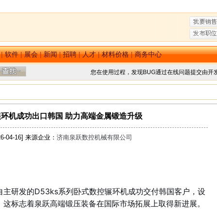
|
软件
|
展会
|
新闻
|
招聘
|
人才
|
材料价格
|
商务中心
您在使用过程，发现BUG通过在线问题提交由开
环机成功出口韩国 助力高端金属锻造升级
6-04-16] 来源企业：
济南泉跃数控机械有限公司
主研发的D53ks系列卧式数控辗环机成功交付韩国客户，设
。这标志着泉跃高端锻压装备在国际市场拓展上取得新进展。