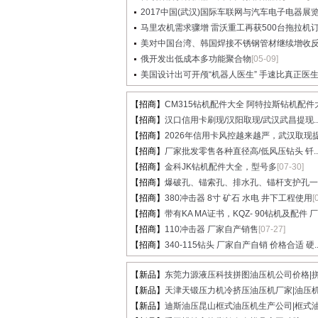
2017中国(武汉)国际车联网与汽车电子电器展
马里农机需求骤增 雷沃重工再获500台拖拉机订单
美对中国台湾、韩国焊接不锈钢管材继续增收反倾
俄开发出低成本多功能聚合物
[05-09]
美国设计出可开颅“机器人医生” 手速比真正医生..
【招商】
CM315钻机配件大全 阿特拉斯钻机配件大.
【招商】
汉口信用卡刷现/汉阳取现/武汉武昌提现..
【招商】
2026年信用卡风控越来越严，武汉取现提.
【招商】
厂家批发零售各种直径高/低风压钻头 钎..
【招商】
金科JK钻机配件大全，型号多
[07-30]
【招商】
爆破孔、锚索孔、排水孔、锚杆支护孔一..
【招商】
380冲击器 8寸 矿石 水电 井下工程使用
[
【招商】
带有KA MA证书，KQZ- 90钻机及配件 厂家
【招商】
110冲击器 厂家自产销售
[07-27]
【招商】
340-115钻头 厂家自产自销 价格合适 硬..
【新品】
东莞力源液压科技拼图油压机公司价格|拼图
【新品】
天津天锻压力机冷挤压油压机厂家|油压机价
【新品】
迪斯油压昆山框式油压机生产公司|框式油压