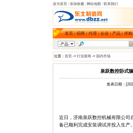
设为首页
|
添加收藏
|
网站地图
|
联系我们
首页
|
招商
|
代理
|
企业
|
产品
|
求购
位置：
首页
->
行业新闻
->
国内市场
泉跃数控卧式辗
发表日期：[202
dbzz.net
近日，济南泉跃数控机械有限公司自
备已顺利完成安装调试并投入生产