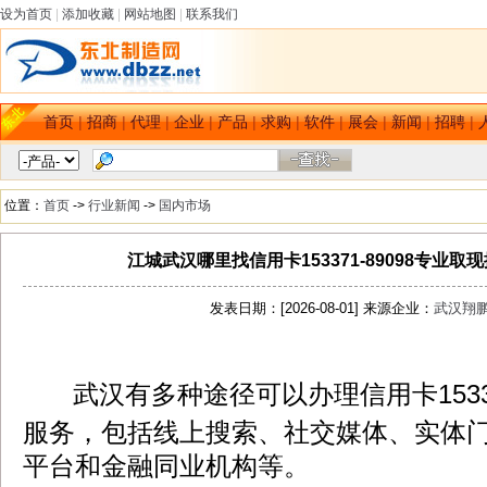
设为首页
|
添加收藏
|
网站地图
|
联系我们
首页
|
招商
|
代理
|
企业
|
产品
|
求购
|
软件
|
展会
|
新闻
|
招聘
|
位置：
首页
->
行业新闻
->
国内市场
江城武汉哪里找信用卡153371-89098专业
发表日期：[2026-08-01] 来源企业：
武汉翔
武汉有多种途径可以办理信用卡1533.7
dbzz.net
服务，包括线上搜索、社交媒体、实体
平台和金融同业机构等。