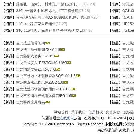
【招商】
爆破孔、锚索孔、排水孔、锚杆支护孔一...
[07-29]
【招商】
潜孔钻1
【招商】
380冲击器 8寸 矿石 水电 井下工程使用
[07-28]
【招商】
QZJ1
【招商】
带有KA MA证书，KQZ- 90钻机及配件 厂家...
[07-28]
【招商】
低风压
【招商】
110冲击器 厂家自产销售
[07-27]
【招商】
HD15
【招商】
340-115钻头 厂家自产自销 价格合适 硬...
[07-25]
【招商】
Parke
【新品】
吉龙法兰信号闸阀
【新品】
吉龙防爆
【新品】
吉龙法兰预作用阀ZSFY-1.6
【新品】
吉龙法兰
【新品】
吉龙隐蔽式喷头15-68℃
【新品】
吉龙消防
【新品】
吉龙干式喷头 T-ZSTGX80-68℃
【新品】
吉龙地上
【新品】
吉龙洒水喷头ZSTZ-68℃
【新品】
吉龙室
【新品】
吉龙室外地上水泵接合器SQS100-1.6
【新品】
吉龙防爆
【新品】
吉龙防爆水流指示器ZSJZ-1.6
【新品】
吉龙室外
【新品】
吉龙法兰不锈钢预作用阀ZSFY-1.6
【新品】
吉龙早
【新品】
吉龙不锈钢杠杆式雨淋阀ZSFG-1.6
【新品】
吉龙不
【新品】
吉龙特殊应用喷头
【新品】
吉龙易
网站首页
-
关于我们
-
使用协议
-
免责条款
-
版权隐
问题请通过
在线提问
反馈 | 在线客户QQ：
105452034
| 
Copyright 2007-
2026 dbzz.net All Rights Reserved
东北制造网
(东北
为获得最佳浏览效果，建议