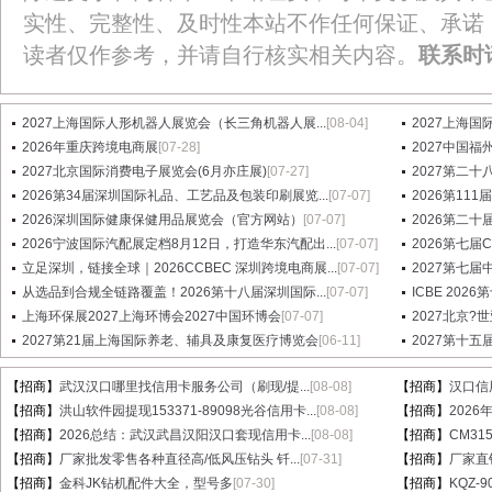
实性、完整性、及时性本站不作任何保证、承诺
读者仅作参考，并请自行核实相关内容。
联系时
2027上海国际人形机器人展览会（长三角机器人展...
[08-04]
2027上海国
2026年重庆跨境电商展
[07-28]
2027中国
2027北京国际消费电子展览会(6月亦庄展)
[07-27]
2027第二十八届
2026第34届深圳国际礼品、工艺品及包装印刷展览...
[07-07]
2026第1
2026深圳国际健康保健用品展览会（官方网站）
[07-07]
2026第二十
2026宁波国际汽配展定档8月12日，打造华东汽配出...
[07-07]
2026第七
立足深圳，链接全球｜2026CCBEC 深圳跨境电商展...
[07-07]
2027第七
从选品到合规全链路覆盖！2026第十八届深圳国际...
[07-07]
ICBE 20
上海环保展2027上海环博会2027中国环博会
[07-07]
2027北京?
2027第21届上海国际养老、辅具及康复医疗博览会
[06-11]
2027第十
【招商】
武汉汉口哪里找信用卡服务公司（刷现/提...
[08-08]
【招商】
汉口信
【招商】
洪山软件园提现153371-89098光谷信用卡...
[08-08]
【招商】
202
【招商】
2026总结：武汉武昌汉阳汉口套现信用卡...
[08-08]
【招商】
CM31
【招商】
厂家批发零售各种直径高/低风压钻头 钎...
[07-31]
【招商】
厂家直销
【招商】
金科JK钻机配件大全，型号多
[07-30]
【招商】
KQZ-