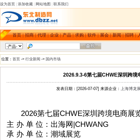
设为首页
|
添加收藏
|
网站地图
|
联系我们
首页
|
招商
|
代理
|
企业
|
产品
|
求购
|
软件
|
展会
|
新闻
|
招聘
|
位置：
首页
->
行业新闻
->
国内市场
2026.9.3-6第七届CHWE深圳跨
发表日期：[2026-07-07] 来源企业：
上海博龙
2026第七届CHWE深圳跨境电商
dbzz.net
主 办 单 位：出海网|CHWANG
承 办 单 位：潮域展览