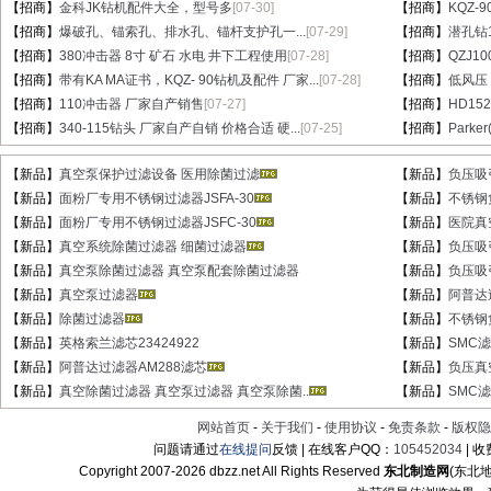
【招商】
金科JK钻机配件大全，型号多
[07-30]
【招商】
KQZ-
【招商】
爆破孔、锚索孔、排水孔、锚杆支护孔一...
[07-29]
【招商】
潜孔钻1
【招商】
380冲击器 8寸 矿石 水电 井下工程使用
[07-28]
【招商】
QZJ1
【招商】
带有KA MA证书，KQZ- 90钻机及配件 厂家...
[07-28]
【招商】
低风压
【招商】
110冲击器 厂家自产销售
[07-27]
【招商】
HD15
【招商】
340-115钻头 厂家自产自销 价格合适 硬...
[07-25]
【招商】
Parke
【新品】
真空泵保护过滤设备 医用除菌过滤
【新品】
负压吸
【新品】
面粉厂专用不锈钢过滤器JSFA-30
【新品】
不锈钢
【新品】
面粉厂专用不锈钢过滤器JSFC-30
【新品】
医院真
【新品】
真空系统除菌过滤器 细菌过滤器
【新品】
负压吸
【新品】
真空泵除菌过滤器 真空泵配套除菌过滤器
【新品】
负压吸
【新品】
真空泵过滤器
【新品】
阿普达
【新品】
除菌过滤器
【新品】
不锈钢
【新品】
英格索兰滤芯23424922
【新品】
SMC滤芯
【新品】
阿普达过滤器AM288滤芯
【新品】
负压真
【新品】
真空除菌过滤器 真空泵过滤器 真空泵除菌..
【新品】
SMC滤芯
网站首页
-
关于我们
-
使用协议
-
免责条款
-
版权隐
问题请通过
在线提问
反馈 | 在线客户QQ：
105452034
| 
Copyright 2007-
2026 dbzz.net All Rights Reserved
东北制造网
(东北