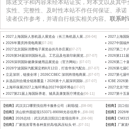
陈述文字和内容未经本站证实，对本文以及其中
实性、完整性、及时性本站不作任何保证、承诺
读者仅作参考，并请自行核实相关内容。
联系时
2027上海国际人形机器人展览会（长三角机器人展...
[08-04]
2027上海国
2026年重庆跨境电商展
[07-28]
2027中国
2027北京国际消费电子展览会(6月亦庄展)
[07-27]
2027第二十八届
2026第34届深圳国际礼品、工艺品及包装印刷展览...
[07-07]
2026第1
2026深圳国际健康保健用品展览会（官方网站）
[07-07]
2026第二十
2026宁波国际汽配展定档8月12日，打造华东汽配出...
[07-07]
2026第七
立足深圳，链接全球｜2026CCBEC 深圳跨境电商展...
[07-07]
2027第七
从选品到合规全链路覆盖！2026第十八届深圳国际...
[07-07]
ICBE 20
上海环保展2027上海环博会2027中国环博会
[07-07]
2027北京?
2027第21届上海国际养老、辅具及康复医疗博览会
[06-11]
2027第十
【招商】
武汉汉口哪里找信用卡服务公司（刷现/提...
[08-08]
【招商】
汉口信
【招商】
洪山软件园提现153371-89098光谷信用卡...
[08-08]
【招商】
202
【招商】
2026总结：武汉武昌汉阳汉口套现信用卡...
[08-08]
【招商】
CM31
【招商】
厂家批发零售各种直径高/低风压钻头 钎...
[07-31]
【招商】
厂家直销