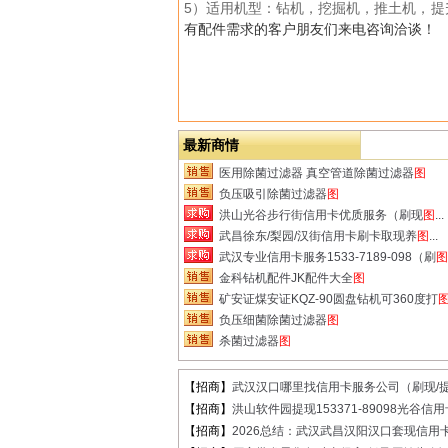
5）适用机型：钻机，挖掘机，推土机，提
有配件需求的客户朋友们来电咨询洽谈！
最新商情
医用除菌过滤器 真空管道除菌过滤器
图
负压吸引除菌过滤器
图
洪山光谷步行街信用卡优质服务（刷现
图
...
武昌徐东/梨园/汉街信用卡刷卡取现养
图
...
武汉专业信用卡服务1533-7189-098（刷
图
金科钻机配件JK配件大全
图
矿安证煤安证KQZ-90圆盘钻机可360度打
负压细菌除菌过滤器
图
杀菌过滤器
图
【招商】
武汉汉口哪里找信用卡服务公司（刷现/提.
【招商】
洪山软件园提现153371-89098光谷信用卡
【招商】
2026总结：武汉武昌汉阳汉口套现信用卡.