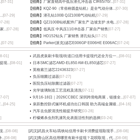
.
[07-31]
【招商】
厂家直销高中低压潜孔冲击器 CIR65/70/...
[07-31]
【招商】
KQZ-90（常俗称圆盘钻机）是全气动分体...
[07-30]
.
[07-29]
【招商】
潜孔钻100B QJZ100B气动钻机
[07-29]
07-28]
【招商】
QZJ100B钻机配件厂家生产 边坡支护 水电...
[07-28]
...
[07-28]
【招商】
低风压 中风压110冲击器 厂家自产销售
[07-27]
【招商】
HD152钻头 厂家销售 潜孔钻头
[07-25]
.
[07-25]
【招商】
Parker(派克)滤芯E006GP E006HE E006AC
[07-24]
08-01]
武昌虎泉刷卡取现/街道口信用卡提现代还全方位一...
[08-01]
现...
[08-01]
日本SMC滤芯AMD-EL850 AM-EL850滤芯
[07-27]
英格索兰滤芯22436323
[07-27]
负压细菌过滤器
[07-27]
医院负压站除菌过滤器
[07-27]
光学玻璃制造工艺流程及清洗
[07-11]
07-07]
9月16-18日｜2026CCBEC 深圳跨境电商展，链接全...
[07-07]
.
[04-25]
泉跃数控卧式辗环机成功出口韩国 助力高端金属锻...
[04-16]
汽车去虫胶清洗性能提升研究
[03-28]
]
柠檬烯杀虫剂乳液乳化表面活性剂的选择
[03-24]
..
[08-08]
[武汉]
武昌火车站/高铁站信用卡刷卡消费提现取现手...
[08-08]
..
[08-08]
[武汉]
青山区高信用哪里有刷卡提现？花呗取现，代...
[08-08]