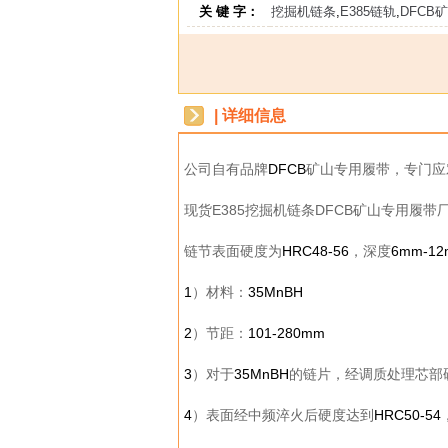
关 键 字：
挖掘机链条
,
E385链轨
,
DFCB
| 详细信息
公司自有品牌
DFCB
矿山专用履带，专门应
现货E385挖掘机链条DFCB矿山专用履带
链节表面硬度为
HRC48-56
，深度
6mm-1
1
）材料：
35MnBH
2
）节距：
101-280mm
3
）对于
35MnBH
的链片，经调质处理芯部
4
）表面经中频淬火后硬度达到
HRC50-54