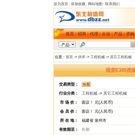
设为首页
|
添加收藏
|
网站地图
|
联系我们
首页
|
招商
|
代理
|
企业
|
产品
|
求购
位置：
首页
->
供求
->
工程机械
->
其它工程机械
现货E385挖
交易类型：
行业分类：
工程机械
->
其它工程机械
市 场 价：
面议！ 元(人民币)
会 员 价：
面议！ 元(人民币)
所 在 地：
福建省 泉州市
有效期至：
长期