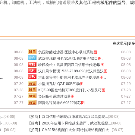
升机，卸船机，工法机，成槽机输送履带
及其他工程机械配件的型号、规
在这显示|更
08-08
负压除菌过滤器 医院中心吸引系统
图
08-08
08-08
武汉提现信用卡/武昌取现信用卡/汉口
图
...
08-08
08-08
轻轻松松：武昌汉阳汉口信用卡代还/取
图
...
08-08
08-08
汉口刷卡提现1533-7189-098武汉武昌汉
图
...
08-08
...
08-08
洪山光谷步行街信用卡取现养卡提现新
图
...
08-08
07-30
小型潜孔钻 QZJ100B气动
图
07-29
图
...
07-28
KQZ-90圆盘钻机可360度打孔 小型灵巧
图
07-28
07-27
负压吸引系统过滤器
图
07-27
07-27
阿普达过滤器AM0522滤芯
图
07-27
..
[08-08]
【招商】
汉口信用卡刷现/汉阳取现/武汉武昌提现...
[08-08]
...
[08-08]
【招商】
2026年信用卡风控越来越严，武汉取现提...
[08-08]
..
[08-08]
【招商】
CM315钻机配件大全 阿特拉斯钻机配件大...
[08-07]