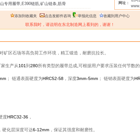
访问
网址：
矿山专用履带
,
E390链筋
,
矿山链条
,
筋骨
www.
添加到收藏夹
点击发邮件咨询
举报此信息
收藏到用户中心
联系我时，请说明在东北制造网上看到的，谢谢！
对矿区石场等高负荷工作环境，精工锻造，耐磨抗拉长。
厂家
生产从
101
到
280
所有类型的履带总成
,
可根据用户要求压装任何节数的
2mm
；
链通表面硬度为
HRC52-58
，深度
3mm-5mm
；
链销表面硬度为
HR
硬度
HRC32-36
，
，硬化层深度可达
6-12mm
，保证其强度和耐磨性。