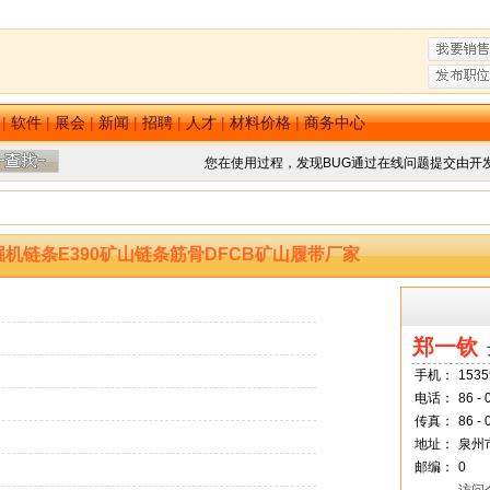
|
软件
|
展会
|
新闻
|
招聘
|
人才
|
材料价格
|
商务中心
您在使用过程，发现BUG通过在线问题提交由开
掘机链条E390矿山链条筋骨DFCB矿山履带厂家
郑一钦
手机：
1535
电话：
86 -
传真：
86 -
地址：
泉州
邮编：
0