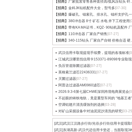
【招商】
厂家批发零售各种直径高/低风压钻头 钎..
【招商】
金科JK钻机配件大全，型号多
[07-30]
【招商】
爆破孔、锚索孔、排水孔、锚杆支护孔一..
【招商】
380冲击器 8寸 矿石 水电 井下工程使用
[
【招商】
带有KA MA证书，KQZ- 90钻机及配件 厂家
【招商】
110冲击器 厂家自产销售
[07-27]
【招商】
340-115钻头 厂家自产自销 价格合适 硬..
武汉信用卡取现提现手续费，提现的各项标准
[
江城武汉哪里找信用卡153371-89098专业取现提
负压管道除菌过滤器
[07-27]
英格索兰滤芯22436331
[07-27]
灭菌过滤器
[07-27]
阿普达过滤器AM0960滤芯
[07-27]
2026.9.3-6第七届CHWE深圳跨境电商展览会
[
不起眼的铸铁地轨，竟是重型车间的 “地基王者”..
空调铝翅片清洗缓蚀剂的选择
[03-28]
对矿山采掘设备中对油泥泥沙清洗的研究
[03-25
[武汉]
武汉江汉路步行街/光谷步行街信用卡提现取现.
[武汉]
东湖高新-武汉代还信用卡垫还，当面取现3种.