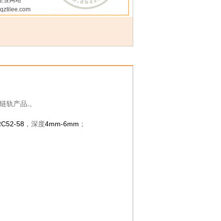
企业网站
qztilee.com
链轨产品
.
。
C52-58
，深度
4mm-6mm
；