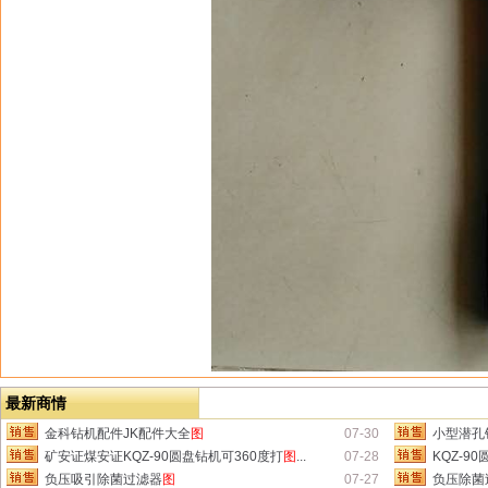
最新商情
金科钻机配件JK配件大全
图
07-30
小型潜孔钻
矿安证煤安证KQZ-90圆盘钻机可360度打
图
...
07-28
KQZ-9
负压吸引除菌过滤器
图
07-27
负压除菌