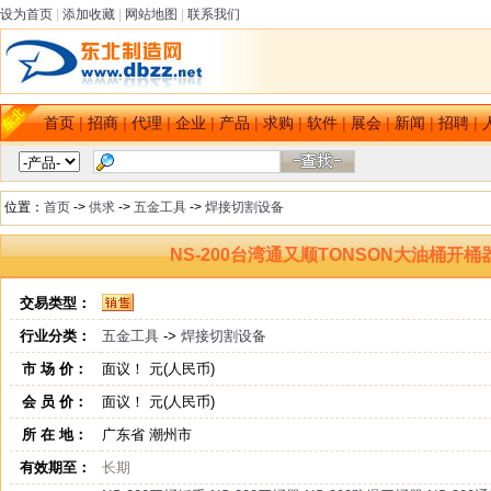
设为首页
|
添加收藏
|
网站地图
|
联系我们
首页
|
招商
|
代理
|
企业
|
产品
|
求购
|
软件
|
展会
|
新闻
|
招聘
|
位置：
首页
->
供求
->
五金工具
->
焊接切割设备
NS-200台湾通又顺TONSON大油桶
交易类型：
行业分类：
五金工具
->
焊接切割设备
市 场 价：
面议！ 元(人民币)
会 员 价：
面议！ 元(人民币)
所 在 地：
广东省 潮州市
有效期至：
长期