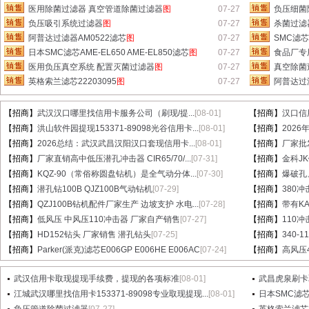
医用除菌过滤器 真空管道除菌过滤器
图
07-27
负压细菌
负压吸引系统过滤器
图
07-27
杀菌过滤
阿普达过滤器AM0522滤芯
图
07-27
SMC滤芯A
日本SMC滤芯AME-EL650 AME-EL850滤芯
图
07-27
食品厂专用
医用负压真空系统 配置灭菌过滤器
图
07-27
真空除菌
英格索兰滤芯22203095
图
07-27
阿普达过滤
【招商】
武汉汉口哪里找信用卡服务公司（刷现/提...
[08-01]
【招商】
汉口信
【招商】
洪山软件园提现153371-89098光谷信用卡...
[08-01]
【招商】
202
【招商】
2026总结：武汉武昌汉阳汉口套现信用卡...
[08-01]
【招商】
厂家批
【招商】
厂家直销高中低压潜孔冲击器 CIR65/70/...
[07-31]
【招商】
金科J
【招商】
KQZ-90（常俗称圆盘钻机）是全气动分体...
[07-30]
【招商】
爆破孔
【招商】
潜孔钻100B QJZ100B气动钻机
[07-29]
【招商】
380冲
【招商】
QZJ100B钻机配件厂家生产 边坡支护 水电...
[07-28]
【招商】
带有KA
【招商】
低风压 中风压110冲击器 厂家自产销售
[07-27]
【招商】
110
【招商】
HD152钻头 厂家销售 潜孔钻头
[07-25]
【招商】
340-
【招商】
Parker(派克)滤芯E006GP E006HE E006AC
[07-24]
【招商】
高风压
武汉信用卡取现提现手续费，提现的各项标准
[08-01]
武昌虎泉刷卡
江城武汉哪里找信用卡153371-89098专业取现提现...
[08-01]
日本SMC滤芯A