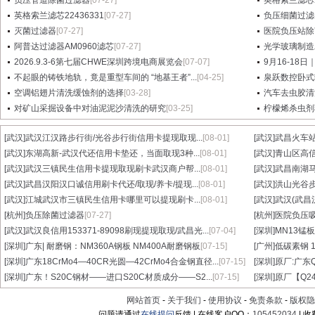
负压管道除菌过滤器
[07-27]
英格索兰滤芯2
英格索兰滤芯22436331
[07-27]
负压细菌过滤
灭菌过滤器
[07-27]
医院负压站除
阿普达过滤器AM0960滤芯
[07-27]
光学玻璃制造
2026.9.3-6第七届CHWE深圳跨境电商展览会
[07-07]
9月16-18日
不起眼的铸铁地轨，竟是重型车间的 “地基王者”...
[04-25]
泉跃数控卧式
空调铝翅片清洗缓蚀剂的选择
[03-28]
汽车去虫胶清
对矿山采掘设备中对油泥泥沙清洗的研究
[03-25]
柠檬烯杀虫剂
[武汉]
武汉江汉路步行街/光谷步行街信用卡提现取现...
[08-01]
[武汉]
武昌火车站
[武汉]
东湖高新-武汉代还信用卡垫还，当面取现3种...
[08-01]
[武汉]
青山区高信
[武汉]
武汉三镇民生信用卡提现取现刷卡武汉商户帮...
[08-01]
[武汉]
武昌南湖马
[武汉]
武昌汉阳汉口诚信用刷卡代还/取现/养卡/提现...
[08-01]
[武汉]
洪山光谷步
[武汉]
江城武汉市三镇民生信用卡哪里可以提现刷卡...
[08-01]
[武汉]
武汉(武昌
[杭州]
负压除菌过滤器
[07-27]
[杭州]
医院负压
[武汉]
武汉良信用153371-89098刷现提现取现/武昌光...
[07-04]
[深圳]
MN13锰板
[深圳]
广东| 耐磨钢：NM360A钢板 NM400A耐磨钢板
[07-15]
[广州]
低碳素钢 1
[深圳]
广东18CrMo4—40CR光圆—42CrMo4合金钢直径...
[07-15]
[深圳]
原厂:广东Q3
[深圳]
广东！S20C钢材——进口S20C材质成分——S2...
[07-15]
[深圳]
原厂【Q24
网站首页
-
关于我们
-
使用协议
-
免责条款
-
版权隐
问题请通过
在线提问
反馈 | 在线客户QQ：
105452034
| 