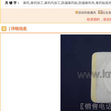
关 键 字：
膏药
,
膏药加工
,
膏药代加工
,
防漏膏药贴
,
防漏膏药布
,
膏药贴底
添加到收藏夹
点击
联系我时，请说
| 详细信息