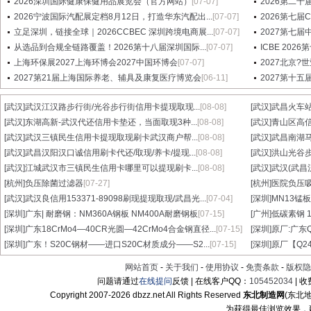
2026深圳国际健康保健用品展览会（官方网站）
[07-07]
2026第二十
2026宁波国际汽配展定档8月12日，打造华东汽配出...
[07-07]
2026第七
立足深圳，链接全球｜2026CCBEC 深圳跨境电商展...
[07-07]
2027第七
从选品到合规全链路覆盖！2026第十八届深圳国际...
[07-07]
ICBE 20
上海环保展2027上海环博会2027中国环博会
[07-07]
2027北京?
2027第21届上海国际养老、辅具及康复医疗博览会
[06-11]
2027第十
[武汉]
武汉江汉路步行街/光谷步行街信用卡提现取现...
[08-08]
[武汉]
武昌火车站
[武汉]
东湖高新-武汉代还信用卡垫还，当面取现3种...
[08-08]
[武汉]
青山区高信
[武汉]
武汉三镇民生信用卡提现取现刷卡武汉商户帮...
[08-08]
[武汉]
武昌南湖马
[武汉]
武昌汉阳汉口诚信用刷卡代还/取现/养卡/提现...
[08-08]
[武汉]
洪山光谷步
[武汉]
江城武汉市三镇民生信用卡哪里可以提现刷卡...
[08-08]
[武汉]
武汉(武昌
[杭州]
负压除菌过滤器
[07-27]
[杭州]
医院负压
[武汉]
武汉良信用153371-89098刷现提现取现/武昌光...
[07-04]
[深圳]
MN13锰板
[深圳]
广东| 耐磨钢：NM360A钢板 NM400A耐磨钢板
[07-15]
[广州]
低碳素钢 1
[深圳]
广东18CrMo4—40CR光圆—42CrMo4合金钢直径...
[07-15]
[深圳]
原厂:广东Q3
[深圳]
广东！S20C钢材——进口S20C材质成分——S2...
[07-15]
[深圳]
原厂【Q24
网站首页
-
关于我们
-
使用协议
-
免责条款
-
版权隐
问题请通过
在线提问
反馈 | 在线客户QQ：
105452034
| 
Copyright 2007-
2026 dbzz.net All Rights Reserved
东北制造网
(东北
为获得最佳浏览效果，建议