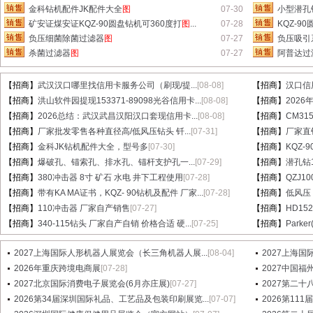
金科钻机配件JK配件大全
图
07-30
小型潜孔钻
矿安证煤安证KQZ-90圆盘钻机可360度打
图
...
07-28
KQZ-9
负压细菌除菌过滤器
图
07-27
负压吸引
杀菌过滤器
图
07-27
阿普达过滤
【招商】
武汉汉口哪里找信用卡服务公司（刷现/提...
[08-08]
【招商】
汉口信
【招商】
洪山软件园提现153371-89098光谷信用卡...
[08-08]
【招商】
202
【招商】
2026总结：武汉武昌汉阳汉口套现信用卡...
[08-08]
【招商】
CM31
【招商】
厂家批发零售各种直径高/低风压钻头 钎...
[07-31]
【招商】
厂家直销
【招商】
金科JK钻机配件大全，型号多
[07-30]
【招商】
KQZ-
【招商】
爆破孔、锚索孔、排水孔、锚杆支护孔一...
[07-29]
【招商】
潜孔钻1
【招商】
380冲击器 8寸 矿石 水电 井下工程使用
[07-28]
【招商】
QZJ1
【招商】
带有KA MA证书，KQZ- 90钻机及配件 厂家...
[07-28]
【招商】
低风压
【招商】
110冲击器 厂家自产销售
[07-27]
【招商】
HD15
【招商】
340-115钻头 厂家自产自销 价格合适 硬...
[07-25]
【招商】
Parke
2027上海国际人形机器人展览会（长三角机器人展...
[08-04]
2027上海国
2026年重庆跨境电商展
[07-28]
2027中国
2027北京国际消费电子展览会(6月亦庄展)
[07-27]
2027第二十八届
2026第34届深圳国际礼品、工艺品及包装印刷展览...
[07-07]
2026第1