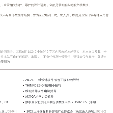
统，查看相关部件、零件的设计进度，全部是最新的实时的文档数据。
放源代码与全部数据库结构，并为企业培训二次开发人员，以满足企业日常各种应用需
制造网无关。其原创性以及文中陈述文字和内容未经本站证实，对本文以及其中全
时性本站不作任何保证、承诺，并不负任何及连带责任，请读者仅作参考，并请自
上看到的
AtCAD 二维设计软件 低价正版 轻松设计
THINKDESIGN使用小技巧
维新摇号软件 电脑摇号
维新OA协同办公软件
8K...
数字量卡北京阿尔泰提供数据采集卡USB2805（带缓...
...
[08-04]
2027上海国际具身智能产业博览会（长三角具身智...
[07-30]