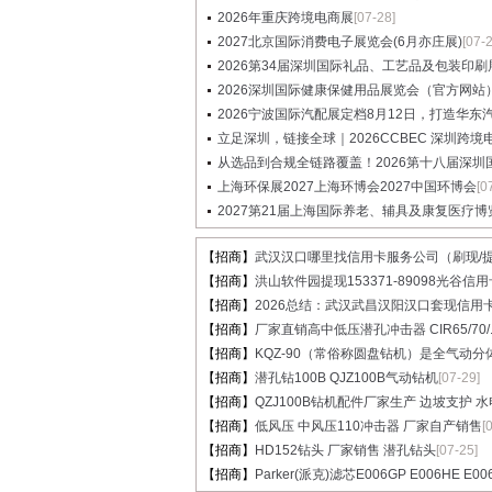
2026年重庆跨境电商展
[07-28]
2027北京国际消费电子展览会(6月亦庄展)
[07-
2026第34届深圳国际礼品、工艺品及包装印刷展览
2026深圳国际健康保健用品展览会（官方网站
2026宁波国际汽配展定档8月12日，打造华东汽配
立足深圳，链接全球｜2026CCBEC 深圳跨境电商
从选品到合规全链路覆盖！2026第十八届深圳国际
上海环保展2027上海环博会2027中国环博会
[0
2027第21届上海国际养老、辅具及康复医疗博
【招商】
武汉汉口哪里找信用卡服务公司（刷现/提.
【招商】
洪山软件园提现153371-89098光谷信用卡
【招商】
2026总结：武汉武昌汉阳汉口套现信用卡.
【招商】
厂家直销高中低压潜孔冲击器 CIR65/70/..
【招商】
KQZ-90（常俗称圆盘钻机）是全气动分体.
【招商】
潜孔钻100B QJZ100B气动钻机
[07-29]
【招商】
QZJ100B钻机配件厂家生产 边坡支护 水电.
【招商】
低风压 中风压110冲击器 厂家自产销售
[
【招商】
HD152钻头 厂家销售 潜孔钻头
[07-25]
【招商】
Parker(派克)滤芯E006GP E006HE E00