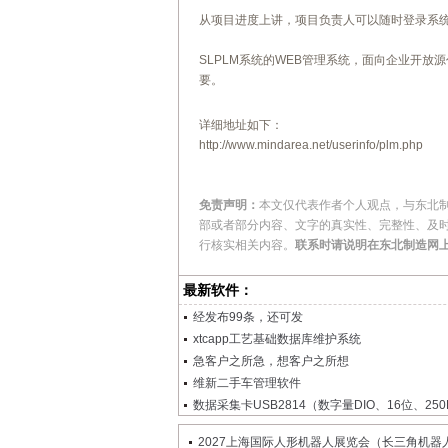
从项目进度上讲，项目负责人可以随时登录系
SLPLM系统的WEB管理系统，面向企业开
要。
详细地址如下：
http://www.mindarea.net/userinfo/plm.php
免责声明：
本文仅代表作者个人观点，与东北
部或者部分内容、文字的真实性、完整性、及
行核实相关内容。
联系时请说明在东北制造网
最新软件：
经发布99条，还可发
xtcapp工艺基础数据库维护系统
急客户之所急，想客户之所想
维新二手车管理软件
数据采集卡USB2814（数字量DIO、16位、250K、
2027上海国际人形机器人展览会（长三角机器人展