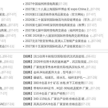
2027中国福州跨境电商展
[07-28]
27]
2027第二十八届上海国际环博会 IE expo China 2...
[07-09]
...
[07-07]
2026第111届济南劳保用品展览会（官方网站）
[07-07]
）
[07-07]
2026第二十届深圳国际物流与供应链博览会（官方...
[07-07]
出...
[07-07]
2026第七届CHWE深圳跨境电商展览会（秋季）
[07-07]
展...
[07-07]
2027第七届中国跨境电商交易会（福州跨交会）
[07-07]
...
[07-07]
ICBE 2026第十八届深圳国际跨境电商交易博览会（...
[07-07]
7-07]
2027北京?世亚智博会,亚洲人工智能产业展览会（...
[07-06]
览会
[06-11]
2027第十五届深圳国际机器人产业链展览会
[05-28]
..
[08-01]
【招商】
汉口信用卡刷现/汉阳取现/武汉武昌提现...
[08-01]
...
[08-01]
【招商】
2026年信用卡风控越来越严，武汉取现提...
[08-01]
..
[08-01]
【招商】
厂家批发零售各种直径高/低风压钻头 钎...
[07-31]
.
[07-31]
【招商】
金科JK钻机配件大全，型号多
[07-30]
..
[07-30]
【招商】
爆破孔、锚索孔、排水孔、锚杆支护孔一...
[07-29]
【招商】
380冲击器 8寸 矿石 水电 井下工程使用
[07-28]
..
[07-28]
【招商】
带有KA MA证书，KQZ- 90钻机及配件 厂家...
[07-28]
07-27]
【招商】
110冲击器 厂家自产销售
[07-27]
【招商】
340-115钻头 厂家自产自销 价格合适 硬...
[07-25]
6AC
[07-24]
【招商】
高风压45A冲击器 厂家直销 价格合适
[07-23]