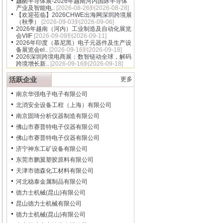
16]
越南半导体展-2026年越南河内国际半导体
产业及智能电..
[2026-08-26到2026-08-28]
【欢迎莅临】2026CHWE出海网深圳跨境展
（秋季）
[2026-09-03到2026-09-06]
2026年越南（河内）工业制造及自动化展览
会VIIF
[2026-09-09到2026-09-11]
2026年印度（慕尼黑）电子元器件及生产设
备展览会el..
[2026-09-16到2026-09-18]
2026深圳跨境电商展：数智链动全球，解码
跨境增长新..
[2026-09-16到2026-09-18]
活跃企业
更多
南京华强电子电子有限公司
北消安全设备工程（上海）有限公司
南京固琦分析仪器制造有限公司
佛山市赛普特电子仪器有限公司
佛山市赛普特电子仪器有限公司
济宁神东工矿设备有限公司
东莞市鹏翼塑胶原料有限公司
天津市德森化工材料有限公司
河北稳泰金属制品有限公司
德力士机械(昆山)有限公司
昆山德力士机械有限公司
德力士机械(昆山)有限公司