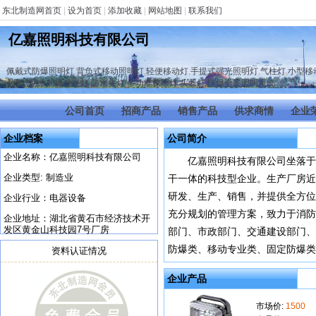
东北制造网首页
|
设为首页
|
添加收藏
|
网站地图
|
联系我们
亿嘉照明科技有限公司
佩戴式防爆照明灯
,
背负式移动照明灯
,
轻便移动灯
,
手提式强光照明灯
,
气柱灯
,
小型移
便携式防水防爆强光灯
,
防水头灯
,
多功能探照灯
,
头盔灯
,
防爆全景照明系统
公司首页
招商产品
销售产品
供求商情
企业
企业档案
公司简介
企业名称：亿嘉照明科技有限公司
亿嘉照明科技有限公司坐落于
企业类型: 制造业
干一体的科技型企业。生产厂房近
研发、生产、销售，并提供全方位
企业行业：电器设备
充分规划的管理方案，致力于消防
企业地址：湖北省黄石市经济技术开
发区黄金山科技园7号厂房
部门、市政部门、交通建设部门、
防爆类、移动专业类、固定防爆类、
资料认证情况
企业产品
市场价:
1500