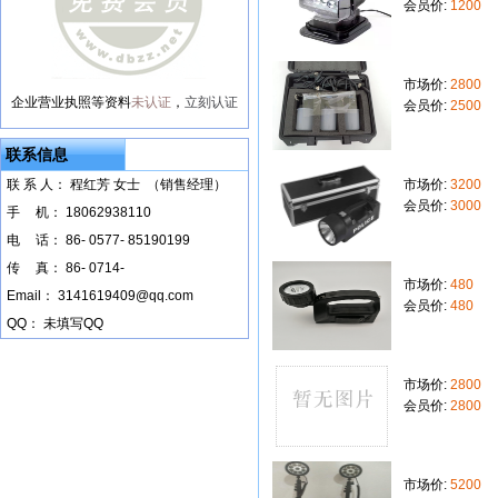
会员价:
1200
市场价:
2800
企业营业执照等资料
未认证
，
立刻认证
会员价:
2500
联系信息
联 系 人： 程红芳 女士 （销售经理）
市场价:
3200
会员价:
3000
手
--
机： 18062938110
电
--
话： 86- 0577- 85190199
传
--
真： 86- 0714-
市场价:
480
Email： 3141619409@qq.com
会员价:
480
QQ： 未填写QQ
市场价:
2800
会员价:
2800
市场价:
5200