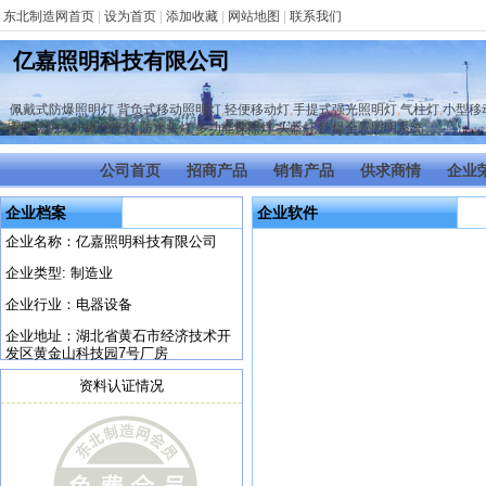
东北制造网首页
|
设为首页
|
添加收藏
|
网站地图
|
联系我们
亿嘉照明科技有限公司
佩戴式防爆照明灯
,
背负式移动照明灯
,
轻便移动灯
,
手提式强光照明灯
,
气柱灯
,
小型移
便携式防水防爆强光灯
,
防水头灯
,
多功能探照灯
,
头盔灯
,
防爆全景照明系统
公司首页
招商产品
销售产品
供求商情
企业
企业档案
企业软件
企业名称：亿嘉照明科技有限公司
企业类型: 制造业
企业行业：电器设备
企业地址：湖北省黄石市经济技术开
发区黄金山科技园7号厂房
资料认证情况