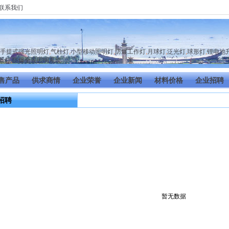
联系我们
手提式强光照明灯
,
气柱灯
,
小型移动照明灯
,
防爆工作灯
,
月球灯
,
泛光灯
,
球形灯
,
锂电池
盔灯
,
防爆全景照明系统
售产品
供求商情
企业荣誉
企业新闻
材料价格
企业招聘
招聘
暂无数据