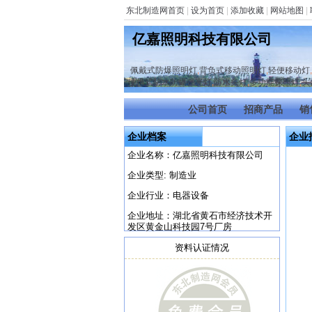
东北制造网首页
|
设为首页
|
添加收藏
|
网站地图
|
亿嘉照明科技有限公司
佩戴式防爆照明灯
,
背负式移动照明灯
,
轻便移动灯
,
便携式防水防爆强光灯
,
防水头灯
,
多功能探照灯
,
头
公司首页
招商产品
销
企业档案
企业
企业名称：亿嘉照明科技有限公司
企业类型: 制造业
企业行业：电器设备
企业地址：湖北省黄石市经济技术开
发区黄金山科技园7号厂房
资料认证情况