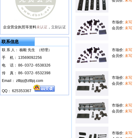
会员价:
未写
市场价:
未写
企业营业执照等资料
未认证
，
立刻认证
会员价:
未写
联系信息
联 系 人： 杨毅 先生 （经理）
市场价:
未写
会员价:
未写
手
--
机： 13569092256
电
--
话： 86- 0372- 6538326
传
--
真： 86- 0372- 6532398
市场价:
未写
Email： zttlpj@zttlpj.com
会员价:
未写
QQ： 625353367
市场价:
未写
会员价:
未写
市场价:
未写