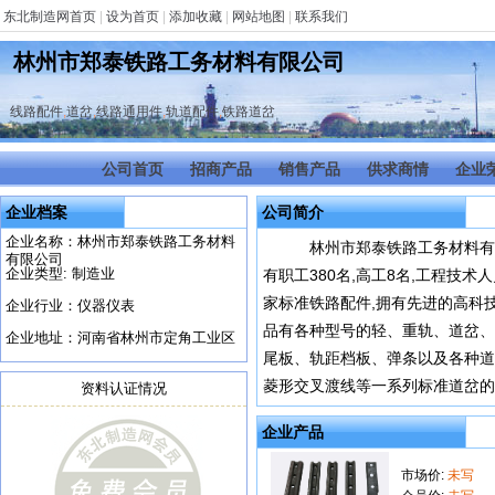
东北制造网首页
|
设为首页
|
添加收藏
|
网站地图
|
联系我们
林州市郑泰铁路工务材料有限公司
线路配件
,
道岔
,
线路通用件
,
轨道配件
,
铁路道岔
公司首页
招商产品
销售产品
供求商情
企业
企业档案
公司简介
企业名称：林州市郑泰铁路工务材料
林州市郑泰铁路工务材料有限
有限公司
企业类型: 制造业
有职工380名,高工8名,工程技术
家标准铁路配件,拥有先进的高科
企业行业：仪器仪表
品有各种型号的轻、重轨、道岔、
企业地址：河南省林州市定角工业区
尾板、轨距档板、弹条以及各种道
菱形交叉渡线等一系列标准道岔的制
资料认证情况
企业产品
市场价:
未写