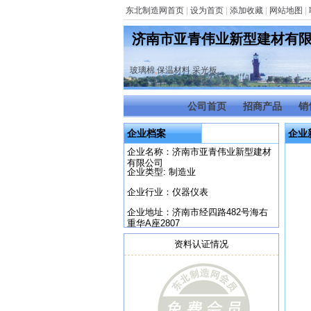
东北制造网首页
|
设为首页
|
添加收藏
|
网站地图
|
济南市亚青伟业新型建材有
玻璃棉
,
保温材料
,
采光板
公司首页
招商产品
销
企业档案
企业
企业名称：济南市亚青伟业新型建材
有限公司
企业类型: 制造业
企业行业：仪器仪表
企业地址：济南市经四路482号海右
重华A座2807
资料认证情况