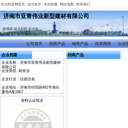
东北制造网首页
|
设为首页
|
添加收藏
|
网站地图
|
联系我们
济南市亚青伟业新型建材有限公司
玻璃棉
,
保温材料
,
采光板
公司首页
招商产品
销售产品
供求商情
企业
企业档案
招商产品
企业名称：济南市亚青伟业新型建材
有限公司
企业类型: 制造业
企业行业：仪器仪表
企业地址：济南市经四路482号海右
重华A座2807
资料认证情况