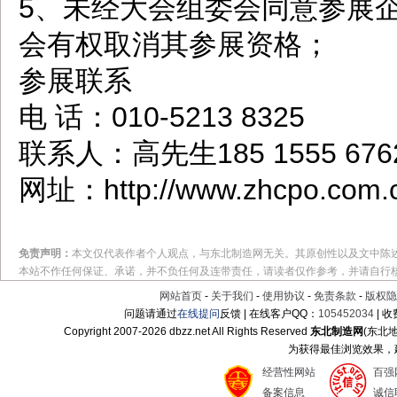
5、未经大会组委会同意参展
会有权取消其参展资格；
参展联系
电 话：010-5213 8325
联系人：高先生185 1555 676
网址：http://www.zhcpo.com.
免责声明：
本文仅代表作者个人观点，与东北制造网无关。其原创性以及文中陈
本站不作任何保证、承诺，并不负任何及连带责任，请读者仅作参考，并请自行
网站首页
-
关于我们
-
使用协议
-
免责条款
-
版权隐
问题请通过
在线提问
反馈 | 在线客户QQ：
105452034
| 
Copyright 2007-
2026 dbzz.net All Rights Reserved
东北制造网
(东北
为获得最佳浏览效果，建议
经营性网站
百强
备案信息
诚信