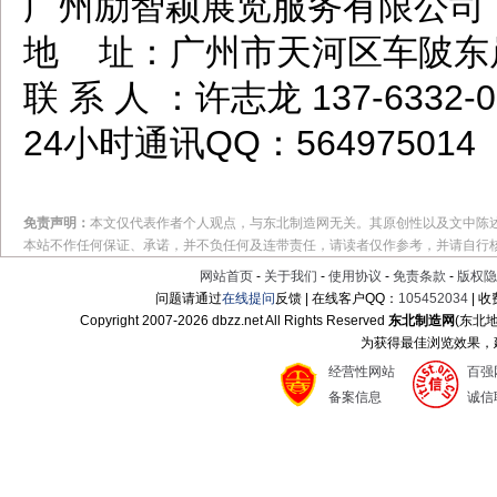
广州励智颖展览服务有限公司
地 址：广州市天河区车陂东岸
联 系 人 ：许志龙 137-6332
24小时通讯QQ：564975014
免责声明：
本文仅代表作者个人观点，与东北制造网无关。其原创性以及文中陈
本站不作任何保证、承诺，并不负任何及连带责任，请读者仅作参考，并请自行
网站首页
-
关于我们
-
使用协议
-
免责条款
-
版权隐
问题请通过
在线提问
反馈 | 在线客户QQ：
105452034
| 
Copyright 2007-
2026 dbzz.net All Rights Reserved
东北制造网
(东北
为获得最佳浏览效果，建议
经营性网站
百强
备案信息
诚信