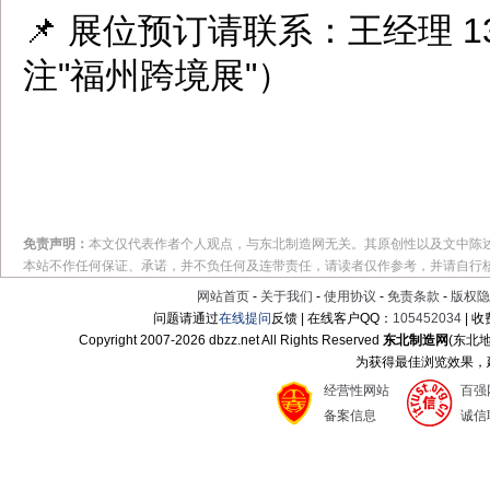
📌 展位预订请联系：王经理 13
注"福州跨境展"）
免责声明：
本文仅代表作者个人观点，与东北制造网无关。其原创性以及文中陈
本站不作任何保证、承诺，并不负任何及连带责任，请读者仅作参考，并请自行
网站首页
-
关于我们
-
使用协议
-
免责条款
-
版权隐
问题请通过
在线提问
反馈 | 在线客户QQ：
105452034
| 
Copyright 2007-
2026 dbzz.net All Rights Reserved
东北制造网
(东北
为获得最佳浏览效果，建议
经营性网站
百强
备案信息
诚信