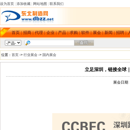
设为首页
|
添加收藏
|
网站地图
|
联系我们
首页
|
招商
|
代理
|
企业
|
产品
|
求购
|
软件
|
展会
|
新闻
|
招聘
|
位置：
首页
->
行业展会
->
国内展会
立足深圳，链接全球｜2
展会日期：[