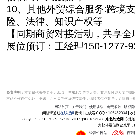
10、其他外贸综合服务:跨境
险、法律、知识产权等
【同期商贸对接活动，共享全
展位预订：王经理150-1277-
免责声明：
本文仅代表作者个人观点，与东北制造网无关。其原创性以及文中陈
本站不作任何保证、承诺，并不负任何及连带责任，请读者仅作参考，并请自行
网站首页
-
关于我们
-
使用协议
-
免责条款
-
版权隐
问题请通过
在线提问
反馈 | 在线客户QQ：
105452034
| 
Copyright 2007-
2026 dbzz.net All Rights Reserved
东北制造网
(东北
为获得最佳浏览效果，建议
经营性网站
百强