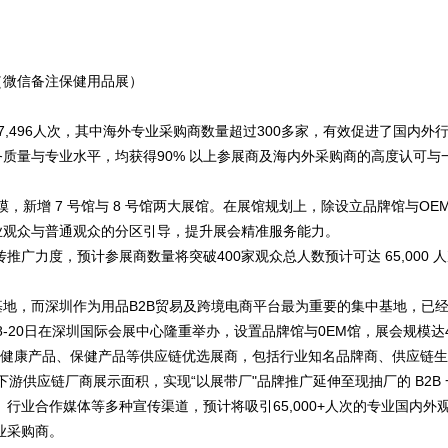
38（微信备注保健用品展）
7,496人次，其中海外专业采购商数量超过300多家，有效促进了国内
质量与专业水平，均获得90% 以上参展商及海内外采购商的高度认可与
大展会规模，新增 7 号馆与 8 号馆两大展馆。在展馆规划上，除设立品牌馆与
业观众与普通观众的分区引导，提升展会精准服务能力。
传推广力度，预计参展商数量将突破400家观众总人数预计可达 65,000
地，而深圳作为用品B2B贸易及跨境电商平台最为重要的集中基地，已经
8-20日在深圳国际会展中心隆重举办，设置品牌馆与0EM馆，展会规模达4
殖健康产品、保健产品等供应链优选展商，包括行业知名品牌商、供应链
上下游供应链厂商展示面积，实现“以展带厂"品牌推广延伸至现抽厂的 B2B
推、行业合作媒体等多种宣传渠道，预计将吸引65,000+人次的专业国内
业采购商。