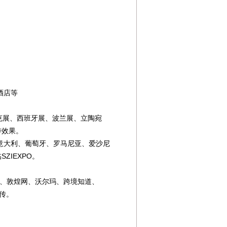
酒店等
克展、西班牙展、波兰展、立陶宛
传效果。
意大利、葡萄牙、罗马尼亚、爱沙尼
IEXPO。
bo、敦煌网、沃尔玛、跨境知道、
宣传。