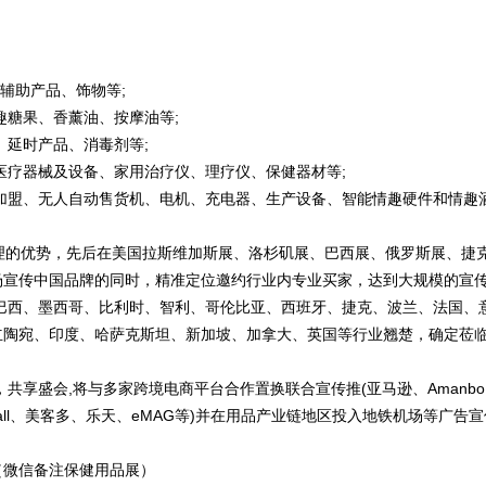
辅助产品、饰物等;
趣糖果、香薰油、按摩油等;
、延时产品、消毒剂等;
医疗器械及设备、家用治疗仪、理疗仪、保健器材等;
加盟、无人自动售货机、电机、充电器、生产设备、智能情趣硬件和情趣
理的优势，先后在美国拉斯维加斯展、洛杉矶展、巴西展、俄罗斯展、捷
场宣传中国品牌的同时，精准定位邀约行业内专业买家，达到大规模的宣
、巴西、墨西哥、比利时、智利、哥伦比亚、西班牙、捷克、波兰、法国、
陶宛、印度、哈萨克斯坦、新加坡、加拿大、英国等行业翘楚，确定莅临SZ
办，共享盛会,将与多家跨境电商平台合作置换联合宣传推(亚马逊、Aman
viomall、美客多、乐天、eMAG等)并在用品产业链地区投入地铁机场等广告
38（微信备注保健用品展）