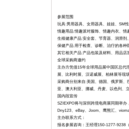
参展范围
玩具:男用器具、女用器具、娃娃、SM性
情趣用品:情趣派对服饰、情趣内衣、情
生殖健康产品:安全套、节育器、润滑剂
保健产品:用于检查、诊断、治疗的各种
其它相关产品:产品包装及材料、用品店
全球采购商邀约
主办方凭借15年全球用品展中国区总代
展、比利时展、汉诺威展、柏林展等现
采购商分别来自:美国、德国、俄罗斯
亚、澳大利亚、挪威、丹麦、以色列、立
国内段宣传
SZIEXPO将与深圳跨境电商展同期举
Dny123、eBay、Joom、鹰熊汇、
主办联系方式：
报名参展咨询：王经理150-1277-92