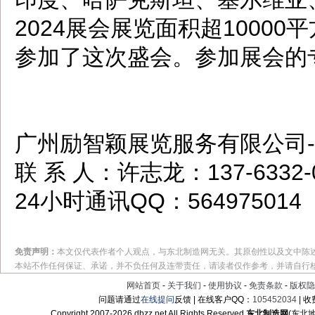
2024展会展览面积超10000
参加了这次盛会。参加展会的专
广州励智颖展览服务有限公司
联 系 人：许志龙：137-6332
24小时通讯QQ：564975014
免责声明：
本文仅代表作者个人观点，与东北制造网无关。其原创性以及文中陈
本站不作任何保证、承诺，并不负任何及连带责任，请读者仅作参考，并请自行
网站首页
-
关于我们
-
使用协议
-
免责条款
-
版权隐
问题请通过
在线提问
反馈 | 在线客户QQ：
105452034
| 
Copyright 2007-
2026 dbzz.net All Rights Reserved
东北制造网
(东北