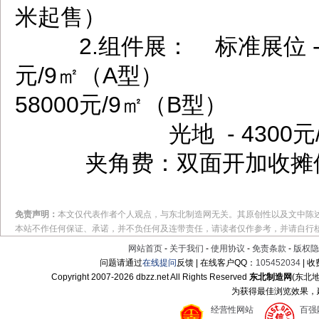
米起售）
2.组件展： 标准展位 - 42
元/9㎡（A型）
58000元/9㎡（B型）
光地 - 4300元/㎡
夹角费：双面开加收摊位费的
免责声明：
本文仅代表作者个人观点，与东北制造网无关。其原创性以及文中陈
本站不作任何保证、承诺，并不负任何及连带责任，请读者仅作参考，并请自行
网站首页
-
关于我们
-
使用协议
-
免责条款
-
版权隐
问题请通过
在线提问
反馈 | 在线客户QQ：
105452034
| 
Copyright 2007-
2026 dbzz.net All Rights Reserved
东北制造网
(东北
为获得最佳浏览效果，建议
经营性网站
百强