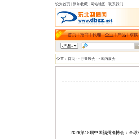
设为首页
|
添加收藏
|
网站地图
|
联系我们
首页
|
招商
|
代理
|
企业
|
产品
|
求购
位置：
首页
->
行业展会
->
国内展会
2026第18届中国福州渔博会：全
dbzz.net