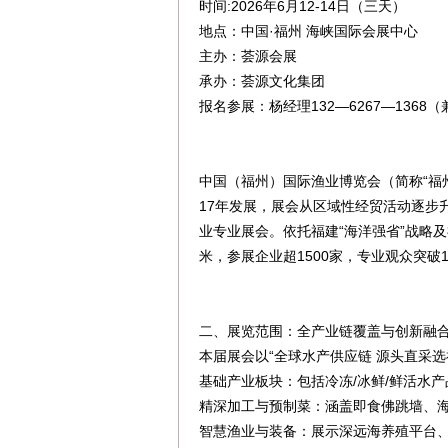
时间:2026年6月12-14日（三天）
地点：中国·福州 海峡国际会展中心
主办：荟源会展
承办：荟源文化集团
报名参展：杨经理132—6267—1368
中国（福州）国际渔业博览会（简称“福
17年发展，展会从区域性经贸活动逐步
业专业展会。依托福建“海洋强省”战略
米，参展企业超1500家，专业观众突破
二、展览范围：全产业链覆盖与创新融
本届展会以“全球水产供应链 源头直采选
基础产业板块：包括冷冻/冰鲜/鲜活水
精深加工与预制菜：涵盖即食佛跳墙、
智慧渔业与装备：展示深远海养殖平台、