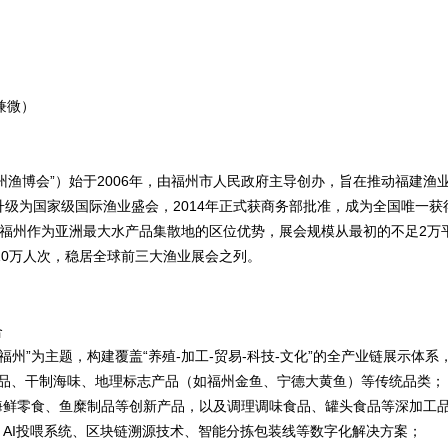
（兼微）
州渔博会”）始于2006年，由福州市人民政府主导创办，旨在推动福建渔
升级为国家级国际渔业盛会，2014年正式获商务部批准，成为全国唯一获
及福州作为亚洲最大水产品集散地的区位优势，展会规模从最初的不足2万平方
10万人次，稳居全球前三大渔业展会之列。
合
福州”为主题，构建覆盖“养殖-加工-贸易-科技-文化”的全产业链展示体
产品、干制海味、地理标志产品（如福州金鱼、宁德大黄鱼）等传统品类；
海鲜零食、鱼糜制品等创新产品，以及调理调味食品、罐头食品等深加工
AI投喂系统、区块链溯源技术、智能分拣包装线等数字化解决方案；