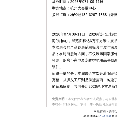
举办时间：2026年07月09-11日
举办地点：杭州大会展中心
‍参展咨询：杨经理132-6267-1368
2026年07月09-11日，2026杭
海”为核心，展览面积达6万平方米，展
本次展会的产品参展范围极具广度与深度
品；在时尚服饰方面，不仅展示国潮服
收纳、厨房小家电及宠物智能用品等创新
装件。
值得一提的是，本届展会首次开辟“绿色
亮相，从源头工厂到品牌运营商，构建
的贸易盛宴，共同开启2026跨境贸易新
免责声明：
本文仅代表作者个人观点，与东北
本站不作任何保证、承诺，并不负任何及连带
网站首页
-
关于
问题请通过
在线提问
反馈