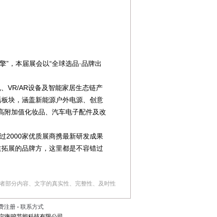
引擎”，本届展会以“全球选品·品牌出
VR/AR设备及智能家居生态链产
活板块，涵盖新能源户外电源、创意
示高附加值化妆品、汽车电子配件及改
2000家优质展商携最新研发成果
道拓展的品牌方，这里都是不容错过
者部分内容、文字的真实性、完整性、及时性
费注册
-
联系方式
宁衡骏节能科技有限公司