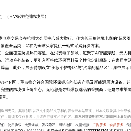
（兼微）（＋V备注杭州跨境展）
州全球跨境电商交易会在杭州大会展中心盛大举行。作为长三角跨境电商的“超级
品覆盖全品类，旨在为全球买家提供一站式采购解决方案。
，全面覆盖跨境热门赛道。在消费电子领域，汇聚了AI智能穿戴、无人机、
饰、运动户外装备，更引入可持续环保面料及个性化定制服装；在家居生
爆品。此外，展会特别设立“美妆个护专区”与“汽摩配精品区”，集中展
智造”专区，重点推介符合国际环保标准的低碳产品及新能源周边设备。超过
了完整的跨境供应链生态。无论您是寻找爆款选品的采购商，还是寻求渠
篇章。
制造网无关。其原创性以及文中陈述文字和内容未经本站证实，对本文以及其中全部或
责任，请读者仅作参考，并请自行核实相关内容。
联系时请说明在东北制造网上看到的
我们
-
使用协议
-
免责条款
-
版权隐私
-
网站地图
-
友情链接
-
广告服务
-
会员服务
-
免
 | 在线客户QQ：
105452034
| 收费会员及广告咨询电话
13332201705
技术支持：辽