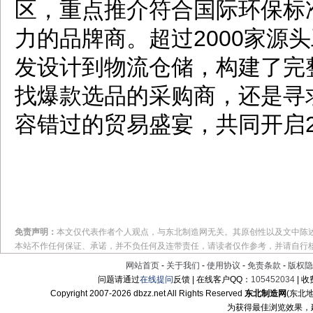
区，重点推介符合国际环保标
力的品牌商。超过2000家源
发设计到物流仓储，构建了完
找爆款选品的采购商，还是寻
容错过的贸易盛宴，共同开启2
免责声明：
本文仅代表作者个人观点，与东北制造网无关。其原创性以及文中陈
本站不作任何保证、承诺，并不负任何及连带责任，请读者仅作参考，并请自行
网站首页
-
关于我们
-
使用协议
-
免责条款
-
版权隐
问题请通过
在线提问
反馈 | 在线客户QQ：
105452034
| 
Copyright 2007-
2026 dbzz.net All Rights Reserved
东北制造网
(东北
为获得最佳浏览效果，建议