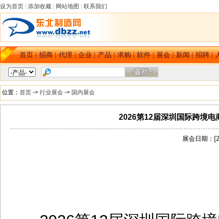
设为首页
|
添加收藏
|
网站地图
|
联系我们
首页
|
招商
|
代理
|
企业
|
产品
|
求购
|
软件
|
展会
|
新闻
|
招聘
|
位置：
首页
->
行业展会
->
国内展会
2026第12届深圳国际跨
展会日期：[202