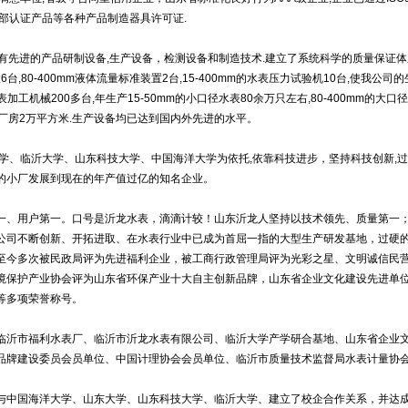
部认证产品等各种产品制造器具许可证.
具有先进的产品研制设备,生产设备，检测设备和制造技术.建立了系统科学的质量保证体系,
6台,80-400mm液体流量标准装置2台,15-400mm的水表压力试验机10台,使我
仪表加工机械200多台,年生产15-50mm的小口径水表80余万只左右,80-400mm的
产厂房2万平方米.生产设备均已达到国内外先进的水平。
学、临沂大学、山东科技大学、中国海洋大学为依托,依靠科技进步，坚持科技创新,过
的小厂发展到现在的年产值过亿的知名企业。
一、用户第一。口号是沂龙水表，滴滴计较！山东沂龙人坚持以技术领先、质量第一
公司不断创新、开拓进取、在水表行业中已成为首屈一指的大型生产研发基地，过硬
至今多次被民政局评为先进福利企业，被工商行政管理局评为光彩之星、文明诚信民
境保护产业协会评为山东省环保产业十大自主创新品牌，山东省企业文化建设先进单
等多项荣誉称号。
临沂市福利水表厂、临沂市沂龙水表有限公司、临沂大学产学研合基地、山东省企业
品牌建设委员会员单位、中国计理协会会员单位、临沂市质量技术监督局水表计量协
中国海洋大学、山东大学、山东科技大学、临沂大学、建立了校企合作关系，并达成了“