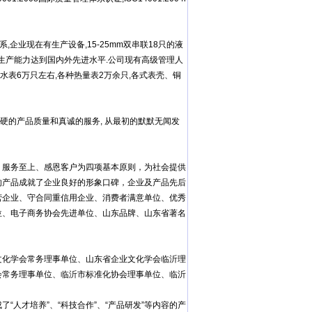
企业现在有生产设备,15-25mm双串联18只的液
公司的生产能力达到国内外先进水平.公司现有高级管理人
大口径水表6万只左右,各种热量表2万余只,各式表壳、铜
硬的产品质量和真诚的服务, 从最初的默默无闻发
；服务至上、感恩客户为四项基本原则，为社会提供
的产品成就了企业良好的形象口碑，企业及产品先后
营企业、守合同重信用企业、消费者满意单位、优秀
位、电子商务协会先进单位、山东品牌、山东省著名
文化学会常务理事单位、山东省企业文化学会临沂理
会常务理事单位、临沂市标准化协会理事单位、临沂
人才培养”、“科技合作”、“产品研发”等内容的产