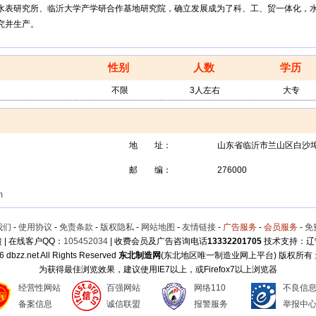
水表研究所、临沂大学产学研合作基地研究院，确立发展成为了科、工、贸一体化，水
究并生产。
性别
人数
学历
不限
3人左右
大专
地 址：
山东省临沂市兰山区白沙
邮 编：
276000
m
我们
-
使用协议
-
免责条款
-
版权隐私
-
网站地图
-
友情链接
-
广告服务
-
会员服务
-
免
 | 在线客户QQ：
105452034
| 收费会员及广告咨询电话
13332201705
技术支持：辽
6 dbzz.net All Rights Reserved
东北制造网
(东北地区唯一制造业网上平台) 版权所有
为获得最佳浏览效果，建议使用IE7以上，或Firefox7以上浏览器
经营性网站
百强网站
网络110
不良信
备案信息
诚信联盟
报警服务
举报中