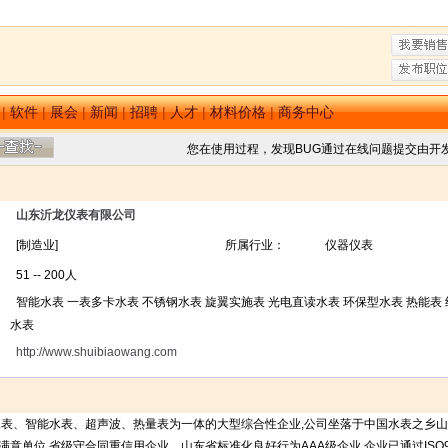
|
软件
|
展会
|
新闻
|
招聘
|
人才
|
材料价格
|
商务中心
您在使用过程，发现BUG通过在线问题提交由开
山东沂龙仪表有限公司
[制造业]
所属行业：
仪器仪表
51 -- 200人
智能水表 一表多卡水表 不锈钢水表 旋翼实施表 光电直读水表 环保型水表 热能表 
水表
http://www.shuibiaowang.com
表、智能水表、超声波、热量表为一体的大型综合性企业,公司坐落于中国水表之乡山
位,省级守合同重信用企业，山东省标准化良好行为AAA级企业,企业已通过ISO9001:20