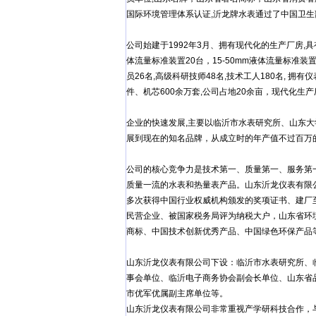
国际环境管理体系认证,沂龙牌水表通过了中国卫生
公司始建于1992年3月、拥有现代化的生产厂房,
体流量标准装置20台，15-50mm液体流量标准装置
员26名,高级科研技师48名,技术工人180名, 拥有
件、机芯600余万套,公司占地20余亩，现代化生
企业的快速发展,主要以临沂市水表研究所、山东大
展到现在的知名品牌，从成立时的年产值不过百万
公司的核心竞争力是技术第一、质量第一、服务第
质量一流的水表和热量表产品。山东沂龙仪表有限
多次获得中国行业权威机构颁发的奖项证书、建厂
民营企业、被国家税务局评为纳税大户，山东省环
商标、中国技术创新优秀产品、中国绿色环保产品
山东沂龙仪表有限公司下设：临沂市水表研究所、
事会单位、临沂电子商务协会副会长单位、山东省
市优军优属副主席单位等。
山东沂龙仪表有限公司非常重视产学研科技合作，与