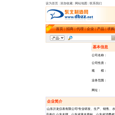
设为首页
|
添加收藏
|
网站地图
|
联系我们
首页
|
招商
|
代理
|
企业
|
产品
|
求购
基本信息
公司名称：
公司性质：
规 模：
业务范围：
网址：
企业简介
山东沂龙仪表有限公司!专业研发、生产、销售、水
员单位,山东名牌，山东省著名商标，山东省消费者满意单