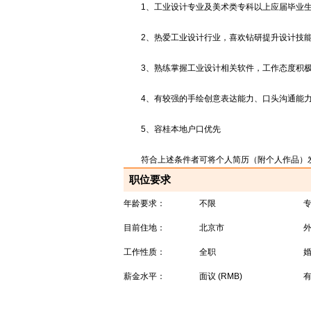
1、工业设计专业及美术类专科以上应届毕业
2、热爱工业设计行业，喜欢钻研提升设计技
3、熟练掌握工业设计相关软件，工作态度积
4、有较强的手绘创意表达能力、口头沟通能
5、容桂本地户口优先
符合上述条件者可将个人简历（附个人作品）发送到
职位要求
年龄要求：
不限
目前住地：
北京市
工作性质：
全职
薪金水平：
面议 (RMB)