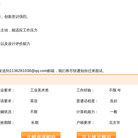
生
能，创新意识强烈。
极主动，能适应工作压力
力以及设计评价能力
1136281038@qq.com邮箱，我们将尽快通知你过来面试。
专业要求：
工业美术类
工作经验：
不限 年
外语要求：
英语
普通话程度：
良好
婚姻状况：
不限
计算机能力：
一般
有效期限：
长期
户籍要求：
北京市