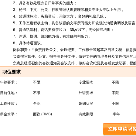
2、具备有效处理办公日常事务的能力；
3、秘书、中文、公关、行政管理认识管理等相关专业大专以上学历，
4、普通话标准，头脑灵活，开朗大方； 良好的礼仪风貌，
5、工作态度积极主动，具备较强的文字撰写能力和较强的沟通协调以及语言
6、普通话流利，说话要有亲和力，35岁以下，无经验可培训；
7、沟通、协调、组织能力强，有准确的判断力；
8、具体待遇面议。
岗位职责： * 负责行政公文、会议纪要、工作报告等起草及日常文秘、信息报
负责撰写邮件、公文、报告等各种文件，做好文件的管理各种及文件信息的上
负责总经理召集的会议通知及会议安排，做好会议纪要及会后发放纪要，提醒
职位要求
年龄要求：
不限
专业要求：
不限
目前住地：
不限
外语要求：
不限
工作性质：
全职
婚姻状况：
不限
薪金水平：
面议 (RMB)
有效期限：
半年