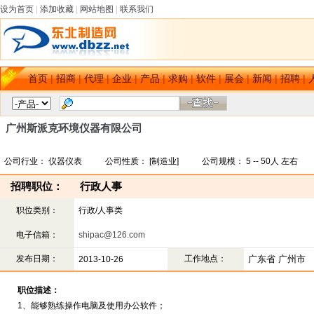
设为首页
|
添加收藏
|
网站地图
|
联系我们
首页
|
招商
|
代理
|
企业
|
产品
|
求购
|
软件
|
展会
|
新闻
|
招聘
|
广州斯派克环境仪器有限公司
公司行业： 仪器仪表 公司性质： [制造业] 公司规模： 5 -- 50人 左右
招聘职位：
行政人事
职位类别：
行政/人事类
电子信箱：
shipac@126.com
发布日期：
工作地点：
广东省 广州市
2013-10-26
职位描述：
1、能够熟练操作电脑及使用办公软件；