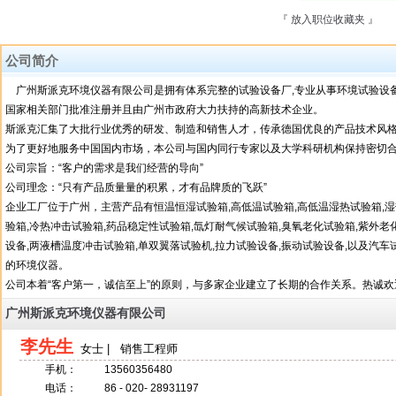
『 放入职位收藏夹 』
『
公司简介
广州斯派克环境仪器有限公司是拥有体系完整的试验设备厂,专业从事环境试验设备
国家相关部门批准注册并且由广州市政府大力扶持的高新技术企业。
斯派克汇集了大批行业优秀的研发、制造和销售人才，传承德国优良的产品技术风
为了更好地服务中国国内市场，本公司与国内同行专家以及大学科研机构保持密切
公司宗旨：“客户的需求是我们经营的导向”
公司理念：“只有产品质量量的积累，才有品牌质的飞跃”
企业工厂位于广州，主营产品有恒温恒湿试验箱,高低温试验箱,高低温湿热试验箱,湿热
验箱,冷热冲击试验箱,药品稳定性试验箱,氙灯耐气候试验箱,臭氧老化试验箱,紫外老
设备,两液槽温度冲击试验箱,单双翼落试验机,拉力试验设备,振动试验设备,以及汽
的环境仪器。
公司本着“客户第一，诚信至上”的原则，与多家企业建立了长期的合作关系。热诚欢迎各界朋友
广州斯派克环境仪器有限公司
李先生
女士 | 销售工程师
手机：
13560356480
电话：
86 - 020- 28931197