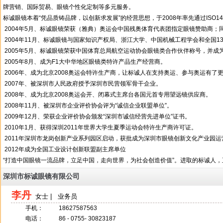
牌营销、国际贸易、眼镜个性化定制等多元服务。
标诚眼镜本着“凭品质铸品牌，以创新求发展”的经营思想，于2008年率先通过ISO1400
2004年5月、标诚眼镜荣获（雅典）奥运会中国残奥体育代表团指定眼镜赞助商；
2004年11月、标诚眼镜与国家知识产权局、浙江大学、中国机械工程学会和全国130
2005年5月、标诚眼镜荣获中国体育总局航空运动协会眼镜类合作伙伴称号，并成
2005年8月、成为F1大中华地区眼镜类特许产品生产经营商。
2006年、成为北京2008奥运会特许生产商，让标诚人在支持奥运、参与奥运有
2007年、被深圳市人民政府授予深圳市民营领军骨干企业。
2008年、成为北京2008奥运会开、闭幕式主席台各国元首专用望远镜供应商。
2008年11月、被深圳市企业评价协会评为“诚信企业联盟单位”。
2009年12月、荣获企业评价协会颁发“深圳市诚信经营先进单位”证书。
2010年1月、获得深圳2011年世界大学生夏季运动会特许生产商许可证。
2011年深圳市龙岗创新产业系列园区启动，获批成为深圳市眼镜创新文化产业园运
2012年成为全国工业设计创新联盟副主席单位
“打造中国眼镜一流品牌，立足中国，走向世界，为社会创造价值”。进取的标诚人
深圳市标诚眼镜有限公司
李丹
女士 | 业务员
手机：
18627587563
电话：
86 - 0755- 30823187