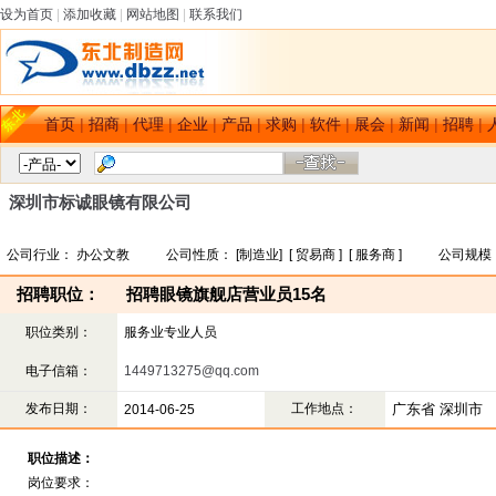
设为首页
|
添加收藏
|
网站地图
|
联系我们
首页
|
招商
|
代理
|
企业
|
产品
|
求购
|
软件
|
展会
|
新闻
|
招聘
|
深圳市标诚眼镜有限公司
公司行业： 办公文教 公司性质： [制造业] [ 贸易商 ] [ 服务商 ] 公司规模：
招聘职位：
招聘眼镜旗舰店营业员15名
职位类别：
服务业专业人员
电子信箱：
1449713275@qq.com
发布日期：
工作地点：
广东省 深圳市
2014-06-25
职位描述：
岗位要求：