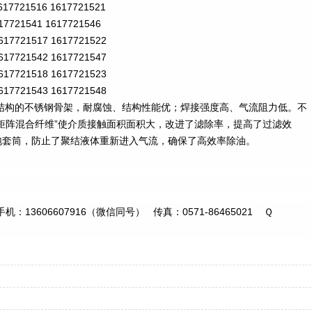
1617721516 1617721521
17721541 1617721546
1617721517 1617721522
1617721542 1617721547
1617721518 1617721523
617721543 1617721548
结构的不锈钢骨架，耐腐蚀、结构性能优；焊接强度高、气流阻力低。不
矩阵混合纤维”使介质接触面积面积大，改进了滤除率，提高了过滤效
泡套筒，防止了聚结液体重新进入气流，确保了高效率除油。
手机：
13606607916
（微信同号）
传真：
0571-86465021
Ｑ