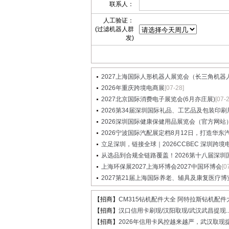
联系人：
人工验证：
(过滤机器人群
发)
2027上海国际人形机器人展览会（长三角机器人展
2026年重庆跨境电商展
[07-28]
2027北京国际消费电子展览会(6月亦庄展)
[07-
2026第34届深圳国际礼品、工艺品及包装印刷展览
2026深圳国际健康保健用品展览会（官方网站
2026宁波国际汽配展定档8月12日，打造华东汽配
立足深圳，链接全球｜2026CCBEC 深圳跨境电商
从选品到合规全链路覆盖！2026第十八届深圳国际
上海环保展2027上海环博会2027中国环博会
[0
2027第21届上海国际养老、辅具及康复医疗博
【招商】
CM315钻机配件大全 阿特拉斯钻机配件大.
【招商】
汉口信用卡刷现/汉阳取现/武汉武昌提现..
【招商】
2026年信用卡风控越来越严，武汉取现提.