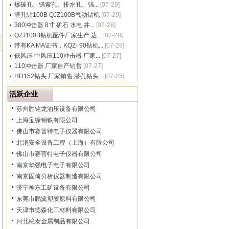
爆破孔、锚索孔、排水孔、锚...
[07-29]
潜孔钻100B QJZ100B气动钻机
[07-29]
380冲击器 8寸 矿石 水电 井...
[07-28]
QZJ100B钻机配件厂家生产 边...
[07-28]
带有KA MA证书，KQZ- 90钻机...
[07-28]
低风压 中风压110冲击器 厂家...
[07-27]
110冲击器 厂家自产销售
[07-27]
HD152钻头 厂家销售 潜孔钻头...
[07-25]
活跃企业
苏州胜铭龙油压设备有限公司
上海宝缘钢铁有限公司
佛山市赛普特电子仪器有限公司
北消安全设备工程（上海）有限公司
佛山市赛普特电子仪器有限公司
南京华强电子电子有限公司
南京固琦分析仪器制造有限公司
济宁神东工矿设备有限公司
东莞市鹏翼塑胶原料有限公司
天津市德森化工材料有限公司
河北稳泰金属制品有限公司