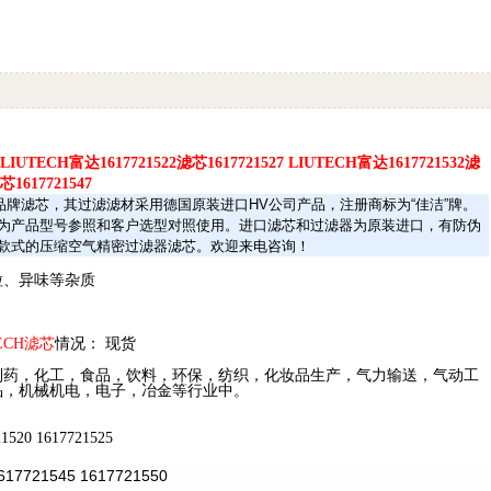
7 LIUTECH
富达
1617721522
滤芯
1617721527 LIUTECH
富达
1617721532
滤
芯
1617721547
品牌滤芯，其过滤滤材采用德国原装进口
HV
公司产品，注册商标为“佳洁”牌。
为产品型号参照和客户选型对照使用。进口滤芯和过滤器为原装进口，有防伪
款式的压缩空气精密过滤器滤芯。欢迎来电咨询！
粒、异味等杂质
ECH
滤芯
情况： 现货
制药，化工，食品，饮料，环保，纺织，化妆品生产，气力输送，气动工
品，机械机电，电子，冶金等行业中。
21520 1617721525
617721545 1617721550