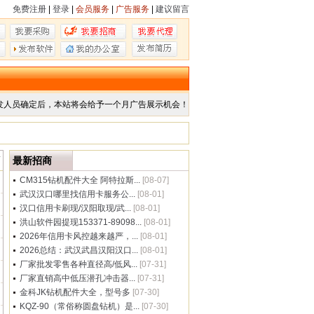
免费注册
|
登录
|
会员服务
|
广告服务
|
建议留言
发人员确定后，本站将会给予一个月广告展示机会！
商
最新招商
CM315钻机配件大全 阿特拉斯...
[08-07]
武汉汉口哪里找信用卡服务公...
[08-01]
汉口信用卡刷现/汉阳取现/武...
[08-01]
洪山软件园提现153371-89098...
[08-01]
2026年信用卡风控越来越严，...
[08-01]
2026总结：武汉武昌汉阳汉口...
[08-01]
厂家批发零售各种直径高/低风...
[07-31]
厂家直销高中低压潜孔冲击器...
[07-31]
金科JK钻机配件大全，型号多
[07-30]
KQZ-90（常俗称圆盘钻机）是...
[07-30]