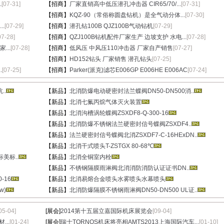
.
[07-31]
【招商】
厂家直销高中低压潜孔冲击器 CIR65/70/...
[07-31]
【招商】
KQZ-90（常俗称圆盘钻机）是全气动分体...
[07-30]
.
[07-29]
【招商】
潜孔钻100B QJZ100B气动钻机
[07-29]
07-28]
【招商】
QZJ100B钻机配件厂家生产 边坡支护 水电...
[07-28]
...
[07-28]
【招商】
低风压 中风压110冲击器 厂家自产销售
[07-27]
【招商】
HD152钻头 厂家销售 潜孔钻头
[07-25]
.
[07-25]
【招商】
Parker(派克)滤芯E006GP E006HE E006AC
[07-24]
..
【新品】
北消防爆电动硬密封法兰蝶阀DN50-DN500消..
【新品】
北消七氟丙烷气体灭火装置
【新品】
北消沟槽涡轮蝶阀ZSXDF8-Q-300-16
【新品】
北消防爆不锈钢法兰硬密封信号蝶阀ZSXDF4..
【新品】
法兰硬密封信号蝶阀北消ZSXDF7-C-16HExDN..
【新品】
北消干式喷头T-ZSTGX 80-68℃
美标..
【新品】
北消全铜室内栓
【新品】
不锈钢隔膜雨淋阀北消消防消防认证证书DN..
-16
【新品】
北消易熔合金喷头水雾喷头水幕喷头
w)
【新品】
北消防爆隔膜不锈钢雨淋阀DN50-DN500 UL证..
05-04]
[展会]
2014第十五届立嘉国际机床展览会
[09-04]
..
[01-24]
[展会]
瑞士TORNOS机床将亮相AMTS2013上海国际汽车...
[01-10]