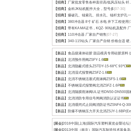
【招商】
厂家批发零售各种直径高/低风压钻头 钎..
【招商】
金科JK钻机配件大全，型号多
[07-30]
【招商】
爆破孔、锚索孔、排水孔、锚杆支护孔一..
【招商】
380冲击器 8寸 矿石 水电 井下工程使用
[
【招商】
带有KA MA证书，KQZ- 90钻机及配件 厂家
【招商】
110冲击器 厂家自产销售
[07-27]
【招商】
340-115钻头 厂家自产自销 价格合适 硬..
【新品】
食品级液体硅胶 甜品模具专用硅胶原料 抗
【新品】
北消预作用阀ZSFY-1.6
【新品】
北消隐蔽式喷头ZSTDY-15-68℃ 93℃
【新品】
北消湿式报警阀ZSFZ-1.6
【新品】
北消不锈钢活塞式雨淋阀ZSFS-1.6
【新品】
不锈钢湿式报警阀北消ZSFZ-1.6P
【新品】
北消隔膜雨淋阀UL证书DN50-DN500国标
【新品】
北消消防专用信号闸阀消防认证证书
【新品】
北消缓闭式止回阀消防证书ZSNF4-Q-300
【新品】
防爆不锈钢压力开关北消ZSJY-1.6BP(Ex
[展会]
2016中国(上海)国际汽车塑料展览会暨论坛
[
[展会]
2013中国（南京）国际汽车制造技术装备及材.