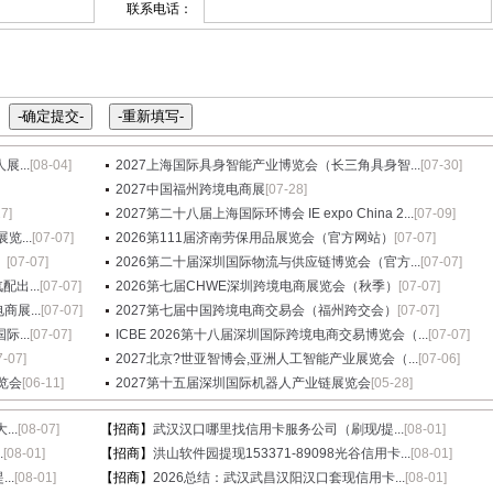
联系电话：
...
[08-04]
2027上海国际具身智能产业博览会（长三角具身智...
[07-30]
2027中国福州跨境电商展
[07-28]
27]
2027第二十八届上海国际环博会 IE expo China 2...
[07-09]
...
[07-07]
2026第111届济南劳保用品展览会（官方网站）
[07-07]
）
[07-07]
2026第二十届深圳国际物流与供应链博览会（官方...
[07-07]
出...
[07-07]
2026第七届CHWE深圳跨境电商展览会（秋季）
[07-07]
展...
[07-07]
2027第七届中国跨境电商交易会（福州跨交会）
[07-07]
...
[07-07]
ICBE 2026第十八届深圳国际跨境电商交易博览会（...
[07-07]
7-07]
2027北京?世亚智博会,亚洲人工智能产业展览会（...
[07-06]
览会
[06-11]
2027第十五届深圳国际机器人产业链展览会
[05-28]
..
[08-07]
【招商】
武汉汉口哪里找信用卡服务公司（刷现/提...
[08-01]
.
[08-01]
【招商】
洪山软件园提现153371-89098光谷信用卡...
[08-01]
..
[08-01]
【招商】
2026总结：武汉武昌汉阳汉口套现信用卡...
[08-01]