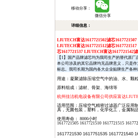
移动分享：
微信分享
详细信息：
LIUTECH
富达
1617721502
滤芯
1617721507
LIUTECH
富达
1617721512
滤芯
161772151
芯
1617721537 LIUTECH
富达
1617721542
滤
【
1
】
国产品牌滤芯均为我司生产的替代原厂
本公司涉及的其它品牌均无品牌意义，只是作
标志。我司长期为国内各大企业贴牌生产各种
用途：凝聚滤除压缩空气中的油、水、颗
原料组成：滤材、骨架、海绵等
杭州佳洁机电设备有限公司供应富达
LIUT
适用范围：压缩空气精密过滤器广泛应用
具，无菌包装，塑料，化学化工，金属制
使用寿命：
8000
小时
1617721505 1617721510 1617721515 16177
1617721530 1617751535 1617721540 1