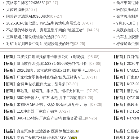
英格索兰滤芯22436331
[07-27]
负压细菌过滤
灭菌过滤器
[07-27]
医院负压站除
阿普达过滤器AM0960滤芯
[07-27]
光学玻璃制造
2026.9.3-6第七届CHWE深圳跨境电商展览会
[07-07]
9月16-18日
不起眼的铸铁地轨，竟是重型车间的 “地基王者”...
[04-25]
泉跃数控卧式
空调铝翅片清洗缓蚀剂的选择
[03-28]
汽车去虫胶清
对矿山采掘设备中对油泥泥沙清洗的研究
[03-25]
柠檬烯杀虫剂
【招商】
武汉汉口哪里找信用卡服务公司（刷现/提...
[08-08]
【招商】
汉口信
【招商】
洪山软件园提现153371-89098光谷信用卡...
[08-08]
【招商】
202
【招商】
2026总结：武汉武昌汉阳汉口套现信用卡...
[08-08]
【招商】
CM31
【招商】
厂家批发零售各种直径高/低风压钻头 钎...
[07-31]
【招商】
厂家直销
【招商】
金科JK钻机配件大全，型号多
[07-30]
【招商】
KQZ-
【招商】
爆破孔、锚索孔、排水孔、锚杆支护孔一...
[07-29]
【招商】
潜孔钻1
【招商】
380冲击器 8寸 矿石 水电 井下工程使用
[07-28]
【招商】
QZJ1
【招商】
带有KA MA证书，KQZ- 90钻机及配件 厂家...
[07-28]
【招商】
低风压
【招商】
110冲击器 厂家自产销售
[07-27]
【招商】
HD15
【招商】
340-115钻头 厂家自产自销 价格合适 硬...
[07-25]
【招商】
Parke
【新品】
真空泵保护过滤设备 医用除菌过滤
【新品】
负压吸
【新品】
面粉厂专用不锈钢过滤器JSFA-30
【新品】
不锈钢