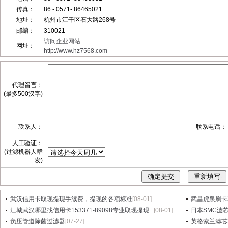
传真：
86 - 0571- 86465021
地址：
杭州市江干区石大路268号
邮编：
310021
访问企业网站
网址：
http://www.hz7568.com
代理留言：
(最多500汉字)
联系人：
联系电话：
人工验证：
(过滤机器人群
发)
武汉信用卡取现提现手续费，提现的各项标准
[08-01]
武昌虎泉刷卡
江城武汉哪里找信用卡153371-89098专业取现提现...
[08-01]
日本SMC滤芯A
负压管道除菌过滤器
[07-27]
英格索兰滤芯2