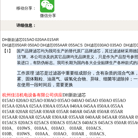
移动分享：
微信分享
详细信息：
DH
新款滤芯
015AO 020AA 015AR
DH
滤芯
050AR 050AO DH
滤芯
055AAR 055ACS
DH
滤芯
030AO 035AO
DH
滤芯
【1】
国产品牌滤芯均为我司生产的替代原厂品牌滤芯，其过滤滤材采用德
洁”牌。本公司涉及的其它品牌均无品牌意义，只是作为产品型号参
装进口，有防伪标志。我司长期为国内各大企业贴牌生产各种款式的
工作原理 滤芯是过滤器中重要组成部分，含有杂质的混合气体
雾、固体颗粒、油蒸气、碳氢化合物、异味、细菌等滤除掉；一
在使用一段时间后，需要更换
杭州佳洁机电设备有限公司供应
DH
新款滤芯
015AO 020AO 025AO 030AO 035AO 040AO 045AO 050AO 055AO
015AA 020AA 025AA 030AA 035AA 040AA 045AA 050AA 055AA
015AR 020AR 025AR 030AR 035AR 040AR 045AR 050AR 055AR
015AAR 020AAR 025AAR 030AAR 035AAR 040AAR 045AAR 050AAR 
015ACS 020ACS 025ACS 030ACS 035ACS 040ACS 045ACS 050AR 055
010A
、
010WS
、
010AA
、
010AO
、
010AR
、
010ACS
、
010B
、
010WS
、
010AA
、
010AO
、
010AR
、
010ACS
、