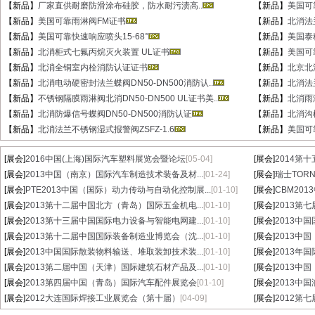
【新品】
厂家直供耐磨防滑涂布硅胶，防水耐污渍高..
【新品】
美国可
【新品】
美国可靠雨淋阀FM证书
【新品】
北消法兰
【新品】
美国可靠快速响应喷头15-68°
【新品】
美国泰
【新品】
北消柜式七氟丙烷灭火装置 UL证书
【新品】
美国可
【新品】
北消全铜室内栓消防认证证书
【新品】
北京北消
【新品】
北消电动硬密封法兰蝶阀DN50-DN500消防认..
【新品】
北消法
【新品】
不锈钢隔膜雨淋阀北消DN50-DN500 UL证书美..
【新品】
北消雨淋
【新品】
北消防爆信号蝶阀DN50-DN500消防认证
【新品】
北消沟
【新品】
北消法兰不锈钢湿式报警阀ZSFZ-1.6
【新品】
美国可
[展会]
2016中国(上海)国际汽车塑料展览会暨论坛
[05-04]
[展会]
2014第
[展会]
2013中国（南京）国际汽车制造技术装备及材...
[01-24]
[展会]
瑞士TORN
[展会]
PTE2013中国（国际）动力传动与自动化控制展...
[01-10]
[展会]
CBM20
[展会]
2013第十二届中国北方（青岛）国际五金机电...
[01-10]
[展会]
2013第
[展会]
2013第十三届中国国际电力设备与智能电网建...
[01-10]
[展会]
2013中
[展会]
2013第十二届中国国际装备制造业博览会（沈...
[01-10]
[展会]
2013中
[展会]
2013中国国际散装物料输送、堆取装卸技术装...
[01-10]
[展会]
2013年
[展会]
2013第二届中国（天津）国际建筑石材产品及...
[01-10]
[展会]
2013中
[展会]
2013第四届中国（青岛）国际汽车配件展览会
[01-10]
[展会]
2013中
[展会]
2012大连国际焊接工业展览会（第十届）
[04-09]
[展会]
2012第