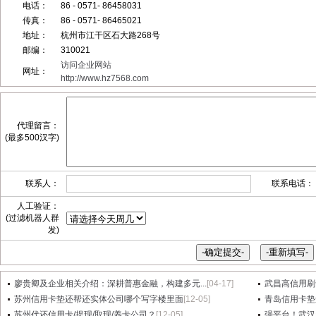
电话：
86 - 0571- 86458031
传真：
86 - 0571- 86465021
地址：
杭州市江干区石大路268号
邮编：
310021
访问企业网站
网址：
http://www.hz7568.com
代理留言：
(最多500汉字)
联系人：
联系电话：
人工验证：
(过滤机器人群
发)
廖贵卿及企业相关介绍：深耕普惠金融，构建多元...
[04-17]
武昌高信用刷卡
苏州信用卡垫还帮还实体公司哪个写字楼里面
[12-05]
青岛信用卡垫
苏州代还信用卡/提现/取现/养卡公司？
[12-05]
强平台！武汉