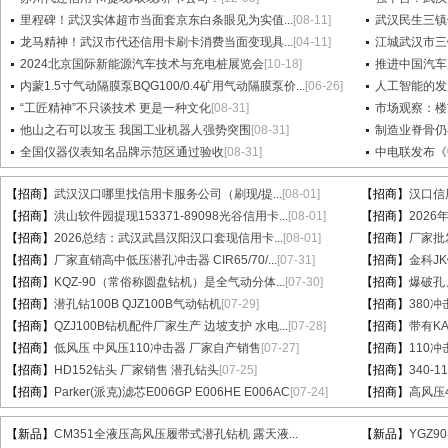
里程碑！武汉实体超市当面套京东白条眼见为实值...
[08-11]
武汉民生三镇
龙马精神！武汉市代还信用卡刷卡消费当面变现具...
[04-11]
江城武汉市三
2024北京国际新能源汽车技术与充电桩展览会
[10-18]
推进中国汽车产
内蒙1.5寸气动隔膜泵BQG100/0.4矿用气动隔膜泵价...
[06-26]
人工智能的发
“工匠精神”不只谈技术 更是一种文化
[08-31]
市场观察：楼
他山之石可以攻玉 我国工业机器人强势突围
[08-31]
制造业脊骨仍
全国仪器仪表知名品牌示范区通过验收
[08-31]
中电联发布《
【招商】
武汉汉口哪里找信用卡服务公司（刷现/提...
[08-01]
【招商】
汉口信
【招商】
洪山软件园提现153371-89098光谷信用卡...
[08-01]
【招商】
202
【招商】
2026总结：武汉武昌汉阳汉口套现信用卡...
[08-01]
【招商】
厂家批
【招商】
厂家直销高中低压潜孔冲击器 CIR65/70/...
[07-31]
【招商】
金科J
【招商】
KQZ-90（常俗称圆盘钻机）是全气动分体...
[07-30]
【招商】
爆破孔
【招商】
潜孔钻100B QJZ100B气动钻机
[07-29]
【招商】
380冲
【招商】
QZJ100B钻机配件厂家生产 边坡支护 水电...
[07-28]
【招商】
带有KA
【招商】
低风压 中风压110冲击器 厂家自产销售
[07-27]
【招商】
110
【招商】
HD152钻头 厂家销售 潜孔钻头
[07-25]
【招商】
340-
【招商】
Parker(派克)滤芯E006GP E006HE E006AC
[07-24]
【招商】
高风压
【新品】
CM351全液压高风压履带式潜孔钻机 露天液...
【新品】
YGZ9