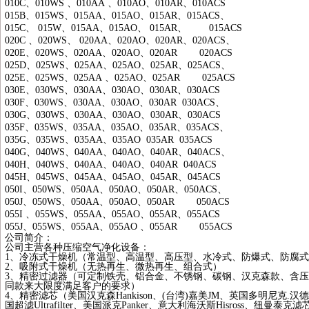
010C
、
010WS
、
010AA
、
010AO
、
010AR
、
010ACS
015B
、
015WS
、
015AA
、
015AO
、
015AR
、
015ACS
、
015C
、
015W
、
015AA
、
015AO
、
015AR
、
015ACS
020C
、
020WS
、
020AA
、
020AO
、
020AR
、
020ACS
、
020E
、
020WS
、
020AA
、
020AO
、
020AR 020ACS
025D
、
025WS
、
025AA
、
025AO
、
025AR
、
025ACS
、
025E
、
025WS
、
025AA
、
025AO
、
025AR 025ACS
030E
、
030WS
、
030AA
、
030AO
、
030AR
、
030ACS
030F
、
030WS
、
030AA
、
030AO
、
030AR 030ACS
、
030G
、
030WS
、
030AA
、
030AO
、
030AR
、
030ACS
035F
、
035WS
、
035AA
、
035AO
、
035AR
、
035ACS
、
035G
、
035WS
、
035AA
、
035AO 035AR 035ACS
040G
、
040WS
、
040AA
、
040AO
、
040AR
、
040ACS
、
040H
、
040WS
、
040AA
、
040AO
、
040AR 040ACS
045H
、
045WS
、
045AA
、
045AO
、
045AR
、
045ACS
050I
、
050WS
、
050AA
、
050AO
、
050AR
、
050ACS
、
050J
、
050WS
、
050AA
、
050AO
、
050AR 050ACS
055I
、
055WS
、
055AA
、
055AO
、
055AR
、
055ACS
055J
、
055WS
、
055AA
、
055AO
、
055AR 055ACS
公司简介：
公司主营各种压缩空气净化设备：
1
、冷冻式干燥机（常温型、高温型、高压型、水冷式、防爆式、防腐式
2
、吸附式干燥机（无热再生、微热再生、组合式）
3
、精密过滤器（可定制铁壳、铝合金、不锈钢、碳钢、汉克森款、含压
同款来大限度满足客户的要求）
4
、精密滤芯（美国汉克森
Hankison
、
(
台湾
)
嘉美
JM
、英国多明尼克
.
汉德
国超滤
Ultrafilter
、美国派克
Panker
、意大利海沃斯
Hisross
、纽曼泰克滤