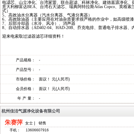
电滤芯、山立净化、台湾家盟、联合超滤、科林净化、建德嘉源净化、
意大利柳富达
BEA
、台湾石大滤芯、瑞典阿特拉斯
Atlas Copco
、英格索
式）
5
、高效油水分离器（汽水分离器、气液分离器）
6
、高效除油器（主要应用在对油杂质要求很严格的作业中，如高级喷漆
7
、后部冷却器（水冷、风冷）、消声器
8
、自动排水器（
AD402-04
、
HAD-20B
、乔克电排、普通电子排水器、
迎来电索取过滤器滤芯详细资料！
产品规格：
-
产品型号：
-
市场价格：
面议！ 元(人民币)
会员价格：
面议！ 元(人民币)
年 产 量：
-
杭州佳洁气源净化设备有限公司
朱赛萍
女士 | 销售
手机：
13606607916