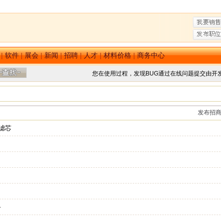
|
软件
|
展会
|
新闻
|
招聘
|
人才
|
材料价格
|
商务中心
您在使用过程，发现BUG通过在线问题提交由开
发布招
旺滤芯
备