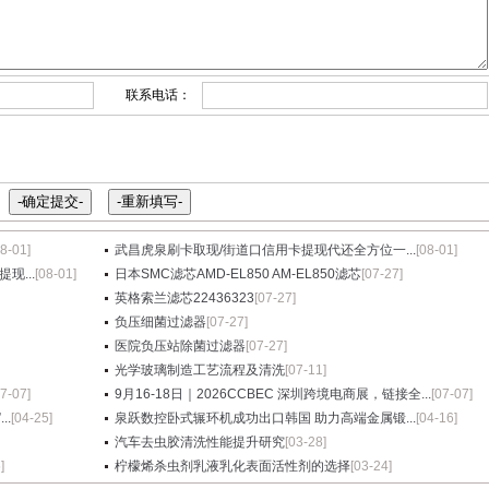
联系电话：
08-01]
武昌虎泉刷卡取现/街道口信用卡提现代还全方位一...
[08-01]
现...
[08-01]
日本SMC滤芯AMD-EL850 AM-EL850滤芯
[07-27]
英格索兰滤芯22436323
[07-27]
负压细菌过滤器
[07-27]
医院负压站除菌过滤器
[07-27]
光学玻璃制造工艺流程及清洗
[07-11]
07-07]
9月16-18日｜2026CCBEC 深圳跨境电商展，链接全...
[07-07]
.
[04-25]
泉跃数控卧式辗环机成功出口韩国 助力高端金属锻...
[04-16]
汽车去虫胶清洗性能提升研究
[03-28]
]
柠檬烯杀虫剂乳液乳化表面活性剂的选择
[03-24]