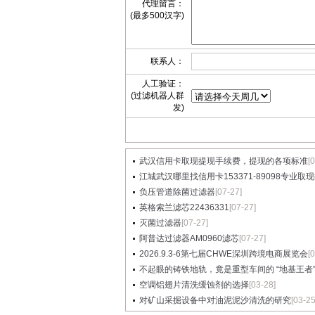
代理留言：
(最多500汉字)
联系人：
人工验证：
(过滤机器人群
发)
武汉信用卡取现提现手续费，提现的各项标准
[
江城武汉哪里找信用卡153371-89098专业取现提
负压管道除菌过滤器
[07-27]
英格索兰滤芯22436331
[07-27]
灭菌过滤器
[07-27]
阿普达过滤器AM0960滤芯
[07-27]
2026.9.3-6第七届CHWE深圳跨境电商展览会
[
不起眼的铸铁地轨，竟是重型车间的 “地基王者”..
空调铝翅片清洗缓蚀剂的选择
[03-28]
对矿山采掘设备中对油泥泥沙清洗的研究
[03-25