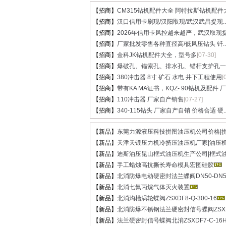
【招商】
CM315钻机配件大全 阿特拉斯钻机配件大.
【招商】
汉口信用卡刷现/汉阳取现/武汉武昌提现..
【招商】
2026年信用卡风控越来越严，武汉取现提.
【招商】
厂家批发零售各种直径高/低风压钻头 钎..
【招商】
金科JK钻机配件大全，型号多
[07-30]
【招商】
爆破孔、锚索孔、排水孔、锚杆支护孔一..
【招商】
380冲击器 8寸 矿石 水电 井下工程使用
[
【招商】
带有KA MA证书，KQZ- 90钻机及配件 厂家
【招商】
110冲击器 厂家自产销售
[07-27]
【招商】
340-115钻头 厂家自产自销 价格合适 硬..
【新品】
东莞力源液压科技拼图油压机公司价格|拼图
【新品】
天津天锻压力机冷挤压油压机厂家|油压机价
【新品】
迪斯油压昆山框式油压机生产公司|框式油压
【新品】
手工蜡烛高抗撕长寿命模具宏图硅胶
【新品】
北消防爆电动硬密封法兰蝶阀DN50-DN50
【新品】
北消七氟丙烷气体灭火装置
【新品】
北消沟槽涡轮蝶阀ZSXDF8-Q-300-16
【新品】
北消防爆不锈钢法兰硬密封信号蝶阀ZSXDF
【新品】
法兰硬密封信号蝶阀北消ZSXDF7-C-16HE