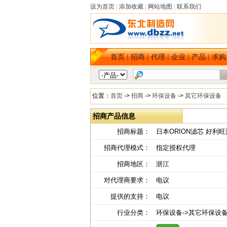
设为首页
|
添加收藏
|
网站地图
|
联系我们
首页
|
招商
|
代理
|
企业
|
产品
|
求购
位置：
首页
->
招商
->
环保设备
->
其它环保设备
招商产品信息
招商标题：
日本ORION滤芯 好利
招商代理模式：
指定授权代理
招商地区：
浙江
对代理商要求：
电议
提供的支持：
电议
行业分类：
环保设备->其它环保设