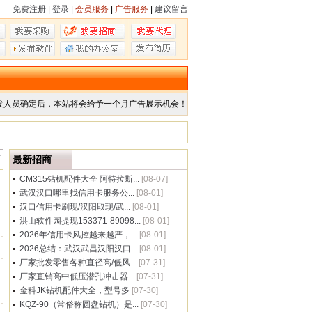
免费注册
|
登录
|
会员服务
|
广告服务
|
建议留言
发人员确定后，本站将会给予一个月广告展示机会！
商
最新招商
CM315钻机配件大全 阿特拉斯...
[08-07]
武汉汉口哪里找信用卡服务公...
[08-01]
汉口信用卡刷现/汉阳取现/武...
[08-01]
洪山软件园提现153371-89098...
[08-01]
2026年信用卡风控越来越严，...
[08-01]
2026总结：武汉武昌汉阳汉口...
[08-01]
厂家批发零售各种直径高/低风...
[07-31]
厂家直销高中低压潜孔冲击器...
[07-31]
金科JK钻机配件大全，型号多
[07-30]
KQZ-90（常俗称圆盘钻机）是...
[07-30]