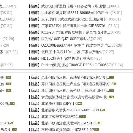
..
[08-07]
【招商】
武汉汉口哪里找信用卡服务公司（刷现/提...
[08-01]
.
[08-01]
【招商】
洪山软件园提现153371-89098光谷信用卡...
[08-01]
..
[08-01]
【招商】
2026总结：武汉武昌汉阳汉口套现信用卡...
[08-01]
.
[07-31]
【招商】
厂家直销高中低压潜孔冲击器 CIR65/70/...
[07-31]
【招商】
KQZ-90（常俗称圆盘钻机）是全气动分体...
[07-30]
.
[07-29]
【招商】
潜孔钻100B QJZ100B气动钻机
[07-29]
07-28]
【招商】
QZJ100B钻机配件厂家生产 边坡支护 水电...
[07-28]
...
[07-28]
【招商】
低风压 中风压110冲击器 厂家自产销售
[07-27]
【招商】
HD152钻头 厂家销售 潜孔钻头
[07-25]
.
[07-25]
【招商】
Parker(派克)滤芯E006GP E006HE E006AC
[07-24]
..
【新品】
昆山伺服油压机厂家地址|伺服油压机定制|..
..
【新品】
苏州伺服液压机生产企业|伺服液压机哪家好..
..
【新品】
浙江四柱油压机厂家价格|厂家地址|四柱油..
【新品】
食品级液体硅胶 甜品模具专用硅胶原料 抗..
0消..
【新品】
北消预作用阀ZSFY-1.6
【新品】
北消隐蔽式喷头ZSTDY-15-68℃ 93℃
【新品】
北消湿式报警阀ZSFZ-1.6
4..
【新品】
北消不锈钢活塞式雨淋阀ZSFS-1.6
xDN..
【新品】
不锈钢湿式报警阀北消ZSFZ-1.6P