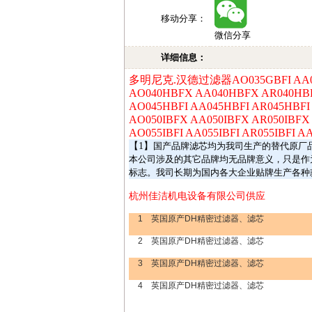
移动分享：
微信分享
详细信息：
多明尼克
.
汉德过滤器
AO035GBFI AA
AO040HBFX AA040HBFX AR040HB
AO045HBFI AA045HBFI AR045HBFI
AO050IBFX AA050IBFX AR050IBFX
AO055IBFI AA055IBFI AR055IBFI A
【
1
】
国产品牌滤芯均为我司生产的替代原厂
本公司涉及的其它品牌均无品牌意义，只是作
标志。我司长期为国内各大企业贴牌生产各种
杭州佳洁机电设备有限公司供应
1
英国原产
DH
精密过滤器、滤芯
2
英国原产
DH
精密过滤器、滤芯
3
英国原产
DH
精密过滤器、滤芯
4
英国原产
DH
精密过滤器、滤芯