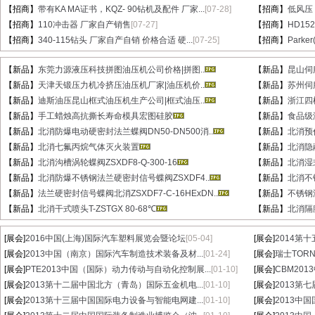
【招商】
带有KA MA证书，KQZ- 90钻机及配件 厂家...
[07-28]
【招商】
低风压
【招商】
110冲击器 厂家自产销售
[07-27]
【招商】
HD15
【招商】
340-115钻头 厂家自产自销 价格合适 硬...
[07-25]
【招商】
Parke
【新品】
东莞力源液压科技拼图油压机公司价格|拼图..
【新品】
昆山伺
【新品】
天津天锻压力机冷挤压油压机厂家|油压机价..
【新品】
苏州伺
【新品】
迪斯油压昆山框式油压机生产公司|框式油压..
【新品】
浙江四
【新品】
手工蜡烛高抗撕长寿命模具宏图硅胶
【新品】
食品级
【新品】
北消防爆电动硬密封法兰蝶阀DN50-DN500消..
【新品】
北消预作
【新品】
北消七氟丙烷气体灭火装置
【新品】
北消隐蔽
【新品】
北消沟槽涡轮蝶阀ZSXDF8-Q-300-16
【新品】
北消湿式
【新品】
北消防爆不锈钢法兰硬密封信号蝶阀ZSXDF4..
【新品】
北消不锈
【新品】
法兰硬密封信号蝶阀北消ZSXDF7-C-16HExDN..
【新品】
不锈钢湿
【新品】
北消干式喷头T-ZSTGX 80-68℃
【新品】
北消隔膜
[展会]
2016中国(上海)国际汽车塑料展览会暨论坛
[05-04]
[展会]
2014第
[展会]
2013中国（南京）国际汽车制造技术装备及材...
[01-24]
[展会]
瑞士TORN
[展会]
PTE2013中国（国际）动力传动与自动化控制展...
[01-10]
[展会]
CBM20
[展会]
2013第十二届中国北方（青岛）国际五金机电...
[01-10]
[展会]
2013第
[展会]
2013第十三届中国国际电力设备与智能电网建...
[01-10]
[展会]
2013中