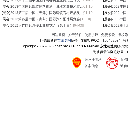
[展会]
2013第十二届中国国际装备制造业博览会（沈...
[01-10]
[展会]
2013中
[展会]
2013中国国际散装物料输送、堆取装卸技术装...
[01-10]
[展会]
2013年
[展会]
2013第二届中国（天津）国际建筑石材产品及...
[01-10]
[展会]
2013中
[展会]
2013第四届中国（青岛）国际汽车配件展览会
[01-10]
[展会]
2013中
[展会]
2012大连国际焊接工业展览会（第十届）
[04-09]
[展会]
2012第
网站首页
-
关于我们
-
使用协议
-
免责条款
-
版权隐
问题请通过
在线提问
反馈 | 在线客户QQ：
105452034
| 
Copyright 2007-
2026 dbzz.net All Rights Reserved
东北制造网
(东北
为获得最佳浏览效果，建议
经营性网站
百强
备案信息
诚信