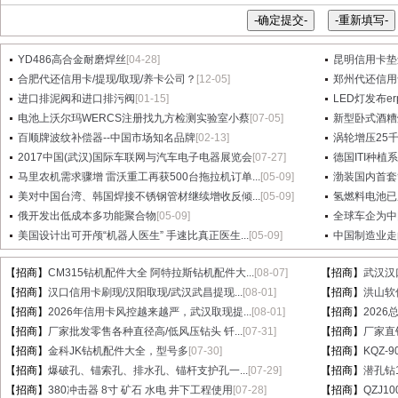
YD486高合金耐磨焊丝
[04-28]
昆明信用卡垫
合肥代还信用卡/提现/取现/养卡公司？
[12-05]
郑州代还信用
进口排泥阀和进口排污阀
[01-15]
LED灯发布e
电池上沃尔玛WERCS注册找九方检测实验室小蔡
[07-05]
新型卧式酒糟
百顺牌波纹补偿器--中国市场知名品牌
[02-13]
涡轮增压25
2017中国(武汉)国际车联网与汽车电子电器展览会
[07-27]
德国ITI种植
马里农机需求骤增 雷沃重工再获500台拖拉机订单...
[05-09]
渤装国内首套
美对中国台湾、韩国焊接不锈钢管材继续增收反倾...
[05-09]
氢燃料电池已
俄开发出低成本多功能聚合物
[05-09]
全球车企为中
美国设计出可开颅“机器人医生” 手速比真正医生...
[05-09]
中国制造业走
【招商】
CM315钻机配件大全 阿特拉斯钻机配件大...
[08-07]
【招商】
武汉汉
【招商】
汉口信用卡刷现/汉阳取现/武汉武昌提现...
[08-01]
【招商】
洪山软件
【招商】
2026年信用卡风控越来越严，武汉取现提...
[08-01]
【招商】
202
【招商】
厂家批发零售各种直径高/低风压钻头 钎...
[07-31]
【招商】
厂家直销
【招商】
金科JK钻机配件大全，型号多
[07-30]
【招商】
KQZ-
【招商】
爆破孔、锚索孔、排水孔、锚杆支护孔一...
[07-29]
【招商】
潜孔钻1
【招商】
380冲击器 8寸 矿石 水电 井下工程使用
[07-28]
【招商】
QZJ1