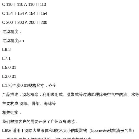
C-110 T-110 A-110 H-110
C-154 T-154 A-154 H-154
C-200 T-200 A-200 H-200
过滤精度：
过滤精度μ
m
E9:3
E7:1
E5:0.01
E3:0.01
E1:
活性炭
0.01
规格尺寸：齐全
产品描述：滤芯概念：利用吸附式、凝聚式等过滤原理除去空气中的油、水
主要构成
:
滤纸、骨架、海绵等
相关链接：
我们根据客户的需要开发了广州汉粤滤芯：
E9
级
适用于滤除大量液体和
3
微米大小的凝聚物（
5ppmw/w
残留油份含量）