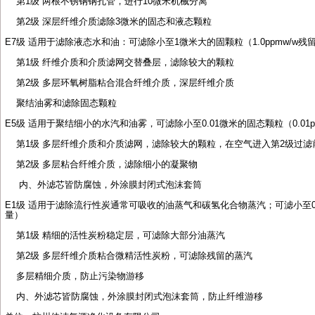
第
1
级
两根不锈钢钢孔管，进行
10
微米机械分离
第
2
级
深层纤维介质滤除
3
微米的固态和液态颗粒
E7
级
适用于滤除液态水和油：可滤除小至
1
微米大的固颗粒（
1.0ppmw/w
残
第
1
级
纤维介质和介质滤网交替叠层，滤除较大的颗粒
第
2
级
多层环氧树脂粘合混合纤维介质，深层纤维介质
聚结油雾和滤除固态颗粒
E5
级
适用于聚结细小的水汽和油雾，可滤除小至
0.01
微米的固态颗粒（
0.01
第
1
级
多层纤维介质和介质滤网，滤除较大的颗粒，在空气进入第
2
级过滤
第
2
级
多层粘合纤维介质，滤除细小的凝聚物
内、外滤芯皆防腐蚀，外涂膜封闭式泡沫套筒
E1
级
适用于滤除流行性炭通常可吸收的油蒸气和碳氢化合物蒸汽；可滤小至
量）
第
1
级
精细的活性炭粉稳定层，可滤除大部分油蒸汽
第
2
级
多层纤维介质粘合微精活性炭粉，可滤除残留的蒸汽
多层精细介质，防止污染物游移
内、外滤芯皆防腐蚀，外涂膜封闭式泡沫套筒，防止纤维游移