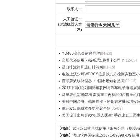
联系人：
人工验证：
(过滤机器人群
发)
YD486高合金耐磨焊丝
[04-28]
合肥代还信用卡/提现/取现/养卡公司？
[12-05]
进口排泥阀和进口排污阀
[01-15]
电池上沃尔玛WERCS注册找九方检测实验室小
百顺牌波纹补偿器--中国市场知名品牌
[02-13]
2017中国(武汉)国际车联网与汽车电子电器展
马里农机需求骤增 雷沃重工再获500台拖拉机订单
美对中国台湾、韩国焊接不锈钢管材继续增收反倾
俄开发出低成本多功能聚合物
[05-09]
美国设计出可开颅“机器人医生” 手速比真正医生..
【招商】
武汉汉口哪里找信用卡服务公司（刷现/提.
【招商】
洪山软件园提现153371-89098光谷信用卡