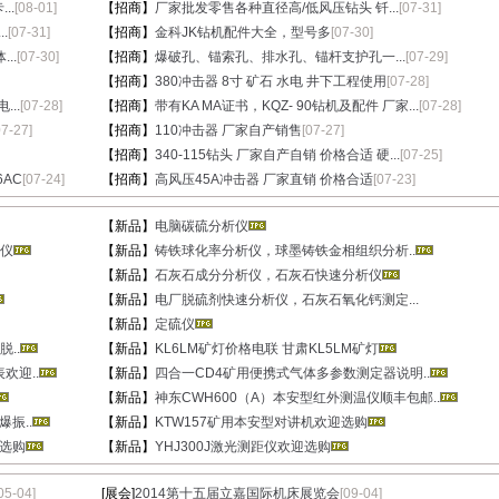
..
[08-01]
【招商】
厂家批发零售各种直径高/低风压钻头 钎...
[07-31]
.
[07-31]
【招商】
金科JK钻机配件大全，型号多
[07-30]
..
[07-30]
【招商】
爆破孔、锚索孔、排水孔、锚杆支护孔一...
[07-29]
【招商】
380冲击器 8寸 矿石 水电 井下工程使用
[07-28]
..
[07-28]
【招商】
带有KA MA证书，KQZ- 90钻机及配件 厂家...
[07-28]
07-27]
【招商】
110冲击器 厂家自产销售
[07-27]
【招商】
340-115钻头 厂家自产自销 价格合适 硬...
[07-25]
6AC
[07-24]
【招商】
高风压45A冲击器 厂家直销 价格合适
[07-23]
【新品】
电脑碳硫分析仪
仪
【新品】
铸铁球化率分析仪，球墨铸铁金相组织分析..
【新品】
石灰石成分分析仪，石灰石快速分析仪
【新品】
电厂脱硫剂快速分析仪，石灰石氧化钙测定...
【新品】
定硫仪
..
【新品】
KL6LM矿灯价格电联 甘肃KL5LM矿灯
欢迎..
【新品】
四合一CD4矿用便携式气体多参数测定器说明..
【新品】
神东CWH600（A）本安型红外测温仪顺丰包邮..
振..
【新品】
KTW157矿用本安型对讲机欢迎选购
迎选购
【新品】
YHJ300J激光测距仪欢迎选购
05-04]
[展会]
2014第十五届立嘉国际机床展览会
[09-04]