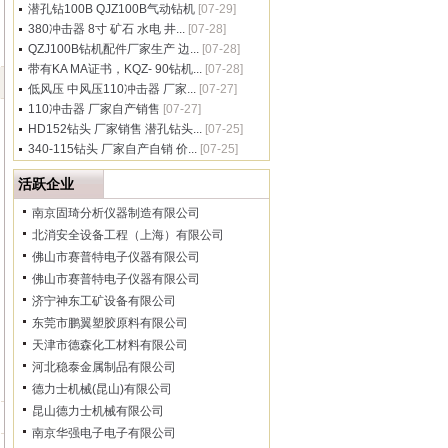
潜孔钻100B QJZ100B气动钻机
[07-29]
380冲击器 8寸 矿石 水电 井...
[07-28]
QZJ100B钻机配件厂家生产 边...
[07-28]
带有KA MA证书，KQZ- 90钻机...
[07-28]
低风压 中风压110冲击器 厂家...
[07-27]
110冲击器 厂家自产销售
[07-27]
HD152钻头 厂家销售 潜孔钻头...
[07-25]
340-115钻头 厂家自产自销 价...
[07-25]
活跃企业
南京固琦分析仪器制造有限公司
北消安全设备工程（上海）有限公司
佛山市赛普特电子仪器有限公司
佛山市赛普特电子仪器有限公司
济宁神东工矿设备有限公司
东莞市鹏翼塑胶原料有限公司
天津市德森化工材料有限公司
河北稳泰金属制品有限公司
德力士机械(昆山)有限公司
昆山德力士机械有限公司
南京华强电子电子有限公司