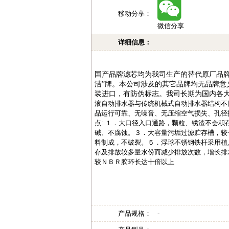
移动分享：
微信分享
详细信息：
国产品牌滤芯均为我司生产的替代原厂品
洁
”
牌。本公司涉及的其它品牌均无品牌意
装进口，有防伪标志。我司长期为国内各
液自动排水器与传统机械式自动排水器结构不
品运行可靠、无噪音、无压缩空气损失、孔径排
点: １．大口径入口通路，颗粒、锈渣不会
碱、不腐蚀。３．大容量污垢过滤贮存槽，较
料制成，不破裂。５．浮球不锈钢铁杆采用植
存及排放较多量水份而减少排放次数，增长排
较ＮＢＲ胶环长达十倍以上
产品规格：
-