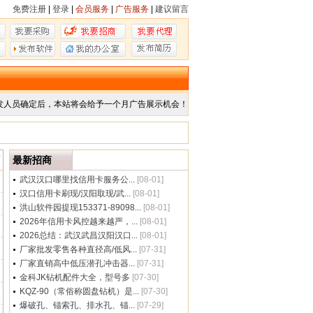
免费注册
|
登录
|
会员服务
|
广告服务
|
建议留言
发人员确定后，本站将会给予一个月广告展示机会！
商
最新招商
武汉汉口哪里找信用卡服务公...
[08-01]
汉口信用卡刷现/汉阳取现/武...
[08-01]
洪山软件园提现153371-89098...
[08-01]
2026年信用卡风控越来越严，...
[08-01]
2026总结：武汉武昌汉阳汉口...
[08-01]
厂家批发零售各种直径高/低风...
[07-31]
厂家直销高中低压潜孔冲击器...
[07-31]
金科JK钻机配件大全，型号多
[07-30]
KQZ-90（常俗称圆盘钻机）是...
[07-30]
爆破孔、锚索孔、排水孔、锚...
[07-29]