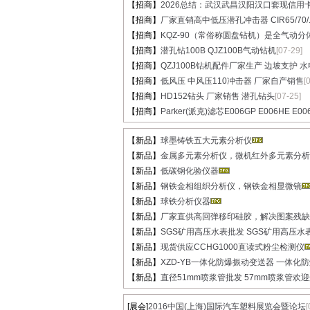
【招商】
2026总结：武汉武昌汉阳汉口套现信用卡.
【招商】
厂家直销高中低压潜孔冲击器 CIR65/70/..
【招商】
KQZ-90（常俗称圆盘钻机）是全气动分体.
【招商】
潜孔钻100B QJZ100B气动钻机
[07-29]
【招商】
QZJ100B钻机配件厂家生产 边坡支护 水电.
【招商】
低风压 中风压110冲击器 厂家自产销售
[
【招商】
HD152钻头 厂家销售 潜孔钻头
[07-25]
【招商】
Parker(派克)滤芯E006GP E006HE E00
【新品】
球墨铸铁五大元素分析仪
【新品】
金属多元素分析仪，微机红外多元素分析
【新品】
低碳钢化验仪器
【新品】
钢铁金相组织分析仪，钢铁金相显微镜
【新品】
球铁分析仪器
【新品】
厂家直供高回弹移印硅胶，解决图案残缺脱
【新品】
SGS矿用高压水表批发 SGS矿用高压水表
【新品】
现货供应CCHG1000直读式粉尘检测仪
【新品】
XZD-YB一体化防爆振动变送器 一体化防爆
【新品】
直径51mm喷浆管批发 57mm喷浆管欢
[展会]
2016中国(上海)国际汽车塑料展览会暨论坛
[