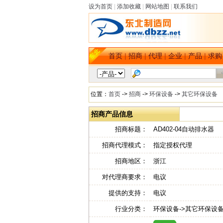
设为首页
|
添加收藏
|
网站地图
|
联系我们
首页
|
招商
|
代理
|
企业
|
产品
|
求购
位置：
首页
->
招商
->
环保设备
->
其它环保设备
招商产品信息
招商标题：
AD402-04自动排水器
招商代理模式：
指定授权代理
招商地区：
浙江
对代理商要求：
电议
提供的支持：
电议
行业分类：
环保设备->其它环保设