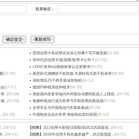
联系电话：
昆明信用卡垫还帮还实体公司哪个写字楼里面
[12-05]
郑州代还信用卡/提现/取现/养卡公司？
[12-05]
LED灯发布erp能效标签认证新要求
[09-25]
蔡
[07-05]
新型卧式酒糟烘干机性能 木屑转筒式烘干机保养
[06-09]
涡轮增压25千静音柴油发电机
[06-11]
览会
[07-27]
德国ITI种植系统种植牙
[06-30]
...
[05-09]
渤装国内首套管端内外焊缝自动磨削机器人上线投...
[05-09]
...
[05-09]
氢燃料电池已成为世界汽车制造商的新战场
[05-09]
全球车企为中国电动汽车新政备战
[05-09]
.
[05-09]
中国制造业走向世界 将核电站卖到英国
[05-02]
..
[08-01]
【招商】
汉口信用卡刷现/汉阳取现/武汉武昌提现...
[08-01]
...
[08-01]
【招商】
2026年信用卡风控越来越严，武汉取现提...
[08-01]