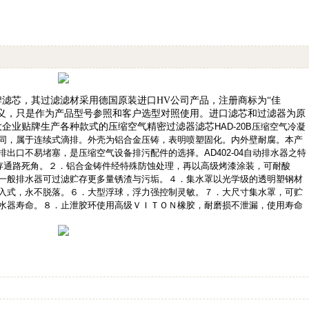
牌滤芯，其过滤滤材采用德国原装进口
HV
公司产品，注册商标为
“
佳
义，只是作为产品型号参照和客户选型对照使用。进口滤芯和过滤器为原
大企业贴牌生产各种款式的压缩空气精密过滤器滤芯
HAD-20B压缩空气冷凝
同，属于连续式滴排。外壳为铝合金压铸，表明喷塑固化。内外壁耐腐。本产
出口不易堵塞，是压缩空气设备排污配件的选择。AD402-04自动排水器之特
积存通路死角。２．铝合金铸件经特殊防蚀处理，再以高级烤漆涂装，可耐酸
一般排水器可过滤贮存更多量锈渣与污垢。４．集水罩以光学级的透明塑钢材
入式，永不脱落。６．大型浮球，浮力强控制灵敏。７．大尺寸集水罩，可贮
水器寿命。８．止泄胶环使用高级ＶＩＴＯＮ橡胶，耐磨损不泄漏，使用寿命