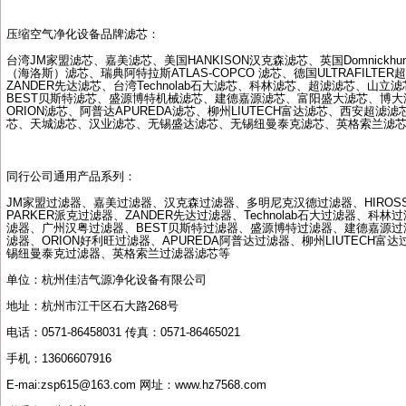
压缩空气净化设备品牌滤芯：
台湾
JM
家盟滤芯、嘉美滤芯、美国
HANKISON
汉克森滤芯、英国
Domnickhun
（海洛斯）滤芯、瑞典阿特拉斯
ATLAS-COPCO
滤芯、德国
ULTRAFILTER
超
ZANDER
先达滤芯、台湾
Technolab
石大滤芯、科林滤芯、超滤滤芯、山立滤
BEST
贝斯特滤芯、盛源博特机械滤芯、建德嘉源滤芯、富阳盛大滤芯、博大
ORION
滤芯、阿普达
APUREDA
滤芯、柳州
LIUTECH
富达滤芯、西安超滤滤
芯、天城滤芯、汉业滤芯、无锡盛达滤芯、无锡纽曼泰克滤芯、英格索兰滤
同行公司通用产品系列：
JM
家盟过滤器、嘉美过滤器、汉克森过滤器、多明尼克汉德过滤器、
HIROS
PARKER
派克过滤器、
ZANDER
先达过滤器、
Technolab
石大过滤器、科林过
滤器、广州汉粤过滤器、
BEST
贝斯特过滤器、盛源博特过滤器、建德嘉源过
滤器、
ORION
好利旺过滤器、
APUREDA
阿普达过滤器、柳州
LIUTECH
富达
锡纽曼泰克过滤器、英格索兰过滤器滤芯等
单位：杭州佳洁气源净化设备有限公司
地址：杭州市江干区石大路
268
号
电话：
0571-86458031
传真：
0571-86465021
手机：
13606607916
E-mai:zsp615@163.com
网址：
www.hz7568.com