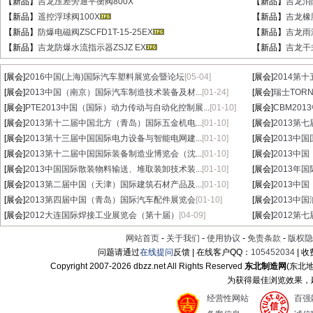
【新品】
吉龙压差旁通平衡阀800X
【新品】
吉龙消
【新品】
遥控浮球阀100X
【新品】
吉龙橡
【新品】
防爆电磁阀ZSCFD1T-15-25EX
【新品】
吉龙雨
【新品】
吉龙防爆水流指示器ZSJZ EX
【新品】
吉龙干式
[展会]
2016中国(上海)国际汽车塑料展览会暨论坛
[05-04]
[展会]
2014第
[展会]
2013中国（南京）国际汽车制造技术装备及材...
[01-24]
[展会]
瑞士TORN
[展会]
PTE2013中国（国际）动力传动与自动化控制展...
[01-10]
[展会]
CBM20
[展会]
2013第十二届中国北方（青岛）国际五金机电...
[01-10]
[展会]
2013第
[展会]
2013第十三届中国国际电力设备与智能电网建...
[01-10]
[展会]
2013中
[展会]
2013第十二届中国国际装备制造业博览会（沈...
[01-10]
[展会]
2013中
[展会]
2013中国国际散装物料输送、堆取装卸技术装...
[01-10]
[展会]
2013年
[展会]
2013第二届中国（天津）国际建筑石材产品及...
[01-10]
[展会]
2013中
[展会]
2013第四届中国（青岛）国际汽车配件展览会
[01-10]
[展会]
2013中
[展会]
2012大连国际焊接工业展览会（第十届）
[04-09]
[展会]
2012第
网站首页
-
关于我们
-
使用协议
-
免责条款
-
版权隐
问题请通过
在线提问
反馈 | 在线客户QQ：
105452034
| 
Copyright 2007-
2026 dbzz.net All Rights Reserved
东北制造网
(东北
为获得最佳浏览效果，建议
经营性网站
百强