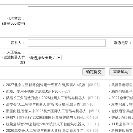
代理留言：
(最多500汉字)
联系人：
联系电话：
人工验证：
(过滤机器人群
发)
2027北京世亚智博会|锚定十五五布局,深耕AI+机器...
[08-07]
武昌鲁巷哪里找信
面粉厂专用不锈钢过滤器JSFT-30
[07-27]
助焊剂锡膏半
赋能长三角智造升级！2026杭州人工智能与机器人...
[07-21]
2027全新升
高交会“人工智能与机器人展”报名火爆,机器人馆...
[07-10]
双季启幕，智
浙里向新,智领未来2026杭州国际人工智能与机器人...
[05-21]
金秋启智,共赴
感知?计算?执行“2026杭州国际具身智能与人形机...
[04-15]
智赋万物?形启
杭聚全球智?AI启新程“2026杭州人工智能与机器人...
[03-31]
11月启幕20
2026高交会:人工智能与机器人并行,激活新质生产...
[03-12]
科技狂欢预警！