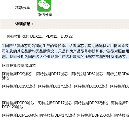
移动分享：
微信分享
详细信息：
阿特拉斯滤芯
DDX11
、
PDX11
、
DDX22
1
国产品牌滤芯均为我司生产的替代原厂品牌滤芯，其过滤滤材采用德国原装
司涉及的其它品牌均无品牌意义，只是作为产品型号参照和客户选型对照使
志。我司长期为国内各大企业贴牌生产各种款式的压缩空气精密过滤器滤芯
阿特拉斯过滤器滤芯
阿特拉斯
DD9
滤芯
阿特拉斯
DD17
滤芯
阿特拉斯
DD32
滤芯
阿特拉斯
DD4
滤芯
阿特拉斯
DD150
滤芯
阿特拉斯
DD175
滤芯
阿特拉斯
DD260
滤芯
阿特拉斯
D
阿特拉斯
DDP9
滤芯
阿特拉斯
DDP17
滤芯
阿特拉斯
DDP32
滤芯
阿特拉斯
D
DDP120
滤芯
阿特拉斯
DDP150
滤芯
阿特拉斯
DDP175
滤芯
阿特拉斯
DDP260
滤芯
阿特拉