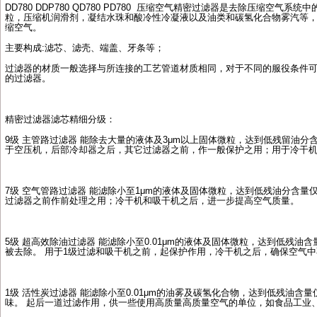
DD780 DDP780 QD780 PD780
压缩空气精密过滤器是去除压缩空气系统中
粒，压缩机润滑剂，凝结水珠和酸冷性冷凝液以及油类和碳氢化合物雾汽等
缩空气。
主要构成
:
滤芯、滤壳、端盖、牙条等；
过滤器的材质一般选择与所连接的工艺管道材质相同，对于不同的服役条件
的过滤器。
精密过滤器滤芯精细分级：
9
级
主管路过滤器
能除去大量的液体及
3
μ
m
以上固体微粒，达到低残留油分
于空压机，后部冷却器之后，其它过滤器之前，作一般保护之用；用于冷干
7
级
空气管路过滤器
能滤除小至
1
μ
m
的液体及固体微粒，达到低残油分含量
过滤器之前作前处理之用；冷干机和吸干机之后，进一步提高空气质量。
5
级
超高效除油过滤器
能滤除小至
0.01
μ
m
的液体及固体微粒，达到低残油含
被去除。
用于
1
级过滤和吸干机之前，起保护作用，冷干机之后，确保空气中
1
级
活性炭过滤器
能滤除小至
0.01
μ
m
的油雾及碳氢化合物，达到低残油含量
味。
起后一道过滤作用，供一些使用高质量高质量空气的单位，如食品工业