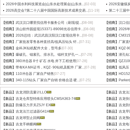
2026中国水利科技展览会|山东水处理展会|山东水...
[02-03]
2026安徽煤
2026高交会?第二十八届中国国际高新技术成果交易...
[11-19]
第二十三届中
【招商】
武汉汉口哪里找信用卡服务公司（刷现/提...
[08-08]
【招商】
汉口信
【招商】
洪山软件园提现153371-89098光谷信用卡...
[08-08]
【招商】
202
【招商】
2026总结：武汉武昌汉阳汉口套现信用卡...
[08-08]
【招商】
CM31
【招商】
厂家批发零售各种直径高/低风压钻头 钎...
[07-31]
【招商】
厂家直销
【招商】
金科JK钻机配件大全，型号多
[07-30]
【招商】
KQZ-
【招商】
爆破孔、锚索孔、排水孔、锚杆支护孔一...
[07-29]
【招商】
潜孔钻1
【招商】
380冲击器 8寸 矿石 水电 井下工程使用
[07-28]
【招商】
QZJ1
【招商】
带有KA MA证书，KQZ- 90钻机及配件 厂家...
[07-28]
【招商】
低风压
【招商】
110冲击器 厂家自产销售
[07-27]
【招商】
HD15
【招商】
340-115钻头 厂家自产自销 价格合适 硬...
[07-25]
【招商】
Parke
【新品】
吉龙消防流量计LLO
【新品】
吉龙法
【新品】
吉龙仓库型特殊应用喷头CMSA363-74
【新品】
吉龙快速
【新品】
防爆压力开关ZSJY EX
【新品】
吉龙防
【新品】
吉龙法兰过滤器G41H
【新品】
吉龙早
【新品】
吉龙球型止回阀
【新品】
吉龙预
【新品】
吉龙手柄蝶阀
【新品】
吉龙电