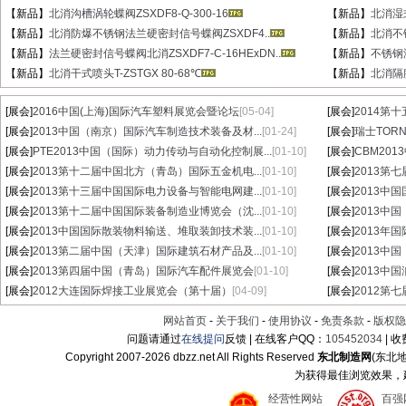
【新品】
北消沟槽涡轮蝶阀ZSXDF8-Q-300-16
【新品】
北消湿式
【新品】
北消防爆不锈钢法兰硬密封信号蝶阀ZSXDF4..
【新品】
北消不锈
【新品】
法兰硬密封信号蝶阀北消ZSXDF7-C-16HExDN..
【新品】
不锈钢湿
【新品】
北消干式喷头T-ZSTGX 80-68℃
【新品】
北消隔膜
[展会]
2016中国(上海)国际汽车塑料展览会暨论坛
[05-04]
[展会]
2014第
[展会]
2013中国（南京）国际汽车制造技术装备及材...
[01-24]
[展会]
瑞士TORN
[展会]
PTE2013中国（国际）动力传动与自动化控制展...
[01-10]
[展会]
CBM20
[展会]
2013第十二届中国北方（青岛）国际五金机电...
[01-10]
[展会]
2013第
[展会]
2013第十三届中国国际电力设备与智能电网建...
[01-10]
[展会]
2013中
[展会]
2013第十二届中国国际装备制造业博览会（沈...
[01-10]
[展会]
2013中
[展会]
2013中国国际散装物料输送、堆取装卸技术装...
[01-10]
[展会]
2013年
[展会]
2013第二届中国（天津）国际建筑石材产品及...
[01-10]
[展会]
2013中
[展会]
2013第四届中国（青岛）国际汽车配件展览会
[01-10]
[展会]
2013中
[展会]
2012大连国际焊接工业展览会（第十届）
[04-09]
[展会]
2012第
网站首页
-
关于我们
-
使用协议
-
免责条款
-
版权隐
问题请通过
在线提问
反馈 | 在线客户QQ：
105452034
| 
Copyright 2007-
2026 dbzz.net All Rights Reserved
东北制造网
(东北
为获得最佳浏览效果，建议
经营性网站
百强