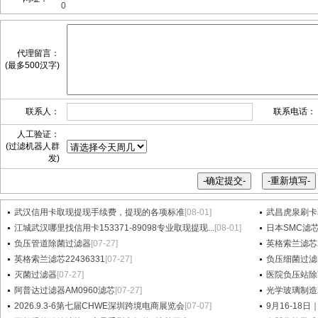
0
代理留言：
(最多500汉字)
联系人：
联系电话：
人工验证：
(过滤机器人群
发)
武汉信用卡取现提现手续费，提现的各项标准
[08-01]
武昌虎泉刷卡
江城武汉哪里找信用卡153371-89098专业取现提现...
[08-01]
日本SMC滤芯A
负压管道除菌过滤器
[07-27]
英格索兰滤芯2
英格索兰滤芯22436331
[07-27]
负压细菌过滤
灭菌过滤器
[07-27]
医院负压站除
阿普达过滤器AM0960滤芯
[07-27]
光学玻璃制造
2026.9.3-6第七届CHWE深圳跨境电商展览会
[07-07]
9月16-18日