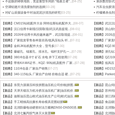
不起眼的铸铁地轨，竟是重型车间的 “地基王者”...
[04-25]
泉跃数控卧式
空调铝翅片清洗缓蚀剂的选择
[03-28]
汽车去虫胶清
对矿山采掘设备中对油泥泥沙清洗的研究
[03-25]
柠檬烯杀虫剂
【招商】
CM315钻机配件大全 阿特拉斯钻机配件大...
[08-07]
【招商】
武汉汉
【招商】
汉口信用卡刷现/汉阳取现/武汉武昌提现...
[08-01]
【招商】
洪山软件
【招商】
2026年信用卡风控越来越严，武汉取现提...
[08-01]
【招商】
202
【招商】
厂家批发零售各种直径高/低风压钻头 钎...
[07-31]
【招商】
厂家直销
【招商】
金科JK钻机配件大全，型号多
[07-30]
【招商】
KQZ-
【招商】
爆破孔、锚索孔、排水孔、锚杆支护孔一...
[07-29]
【招商】
潜孔钻1
【招商】
380冲击器 8寸 矿石 水电 井下工程使用
[07-28]
【招商】
QZJ1
【招商】
带有KA MA证书，KQZ- 90钻机及配件 厂家...
[07-28]
【招商】
低风压
【招商】
110冲击器 厂家自产销售
[07-27]
【招商】
HD15
【招商】
340-115钻头 厂家自产自销 价格合适 硬...
[07-25]
【招商】
Parke
【新品】
东莞力源液压科技拼图油压机公司价格|拼图..
【新品】
昆山伺
【新品】
天津天锻压力机冷挤压油压机厂家|油压机价..
【新品】
苏州伺
【新品】
迪斯油压昆山框式油压机生产公司|框式油压..
【新品】
浙江四
【新品】
手工蜡烛高抗撕长寿命模具宏图硅胶
【新品】
食品级
【新品】
北消防爆电动硬密封法兰蝶阀DN50-DN500消..
【新品】
北消预作
【新品】
北消七氟丙烷气体灭火装置
【新品】
北消隐蔽