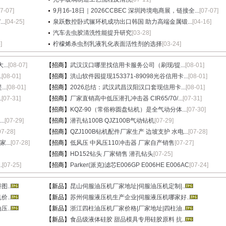
07-07]
9月16-18日｜2026CCBEC 深圳跨境电商展，链接全...
[07-07]
.
[04-25]
泉跃数控卧式辗环机成功出口韩国 助力高端金属锻...
[04-16]
汽车去虫胶清洗性能提升研究
[03-28]
]
柠檬烯杀虫剂乳液乳化表面活性剂的选择
[03-24]
..
[08-07]
【招商】
武汉汉口哪里找信用卡服务公司（刷现/提...
[08-01]
.
[08-01]
【招商】
洪山软件园提现153371-89098光谷信用卡...
[08-01]
..
[08-01]
【招商】
2026总结：武汉武昌汉阳汉口套现信用卡...
[08-01]
.
[07-31]
【招商】
厂家直销高中低压潜孔冲击器 CIR65/70/...
[07-31]
【招商】
KQZ-90（常俗称圆盘钻机）是全气动分体...
[07-30]
.
[07-29]
【招商】
潜孔钻100B QJZ100B气动钻机
[07-29]
07-28]
【招商】
QZJ100B钻机配件厂家生产 边坡支护 水电...
[07-28]
...
[07-28]
【招商】
低风压 中风压110冲击器 厂家自产销售
[07-27]
【招商】
HD152钻头 厂家销售 潜孔钻头
[07-25]
.
[07-25]
【招商】
Parker(派克)滤芯E006GP E006HE E006AC
[07-24]
..
【新品】
昆山伺服油压机厂家地址|伺服油压机定制|..
..
【新品】
苏州伺服液压机生产企业|伺服液压机哪家好..
..
【新品】
浙江四柱油压机厂家价格|厂家地址|四柱油..
【新品】
食品级液体硅胶 甜品模具专用硅胶原料 抗..