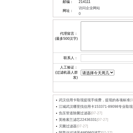
邮编：
214111
访问企业网站
网址：
0
代理留言：
(最多500汉字)
联系人：
人工验证：
(过滤机器人群
发)
武汉信用卡取现提现手续费，提现的各项标准
[
江城武汉哪里找信用卡153371-89098专业取现提
负压管道除菌过滤器
[07-27]
英格索兰滤芯22436331
[07-27]
灭菌过滤器
[07-27]
阿普达过滤器AM0960滤芯
[07-27]