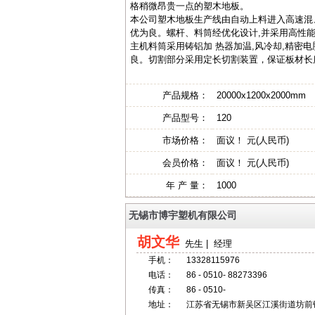
格稍微昂贵一点的塑木地板。
本公司塑木地板生产线由自动上料进入高速混
优为良。螺杆、料筒经优化设计,并采用高性能
主机料筒采用铸铝加 热器加温,风冷却,精密
良。切割部分采用定长切割装置，保证板材长
产品规格：
20000x1200x2000mm
产品型号：
120
市场价格：
面议！ 元(人民币)
会员价格：
面议！ 元(人民币)
年 产 量：
1000
无锡市博宇塑机有限公司
胡文华
先生 | 经理
手机：
13328115976
电话：
86 - 0510- 88273396
传真：
86 - 0510-
地址：
江苏省无锡市新吴区江溪街道坊前