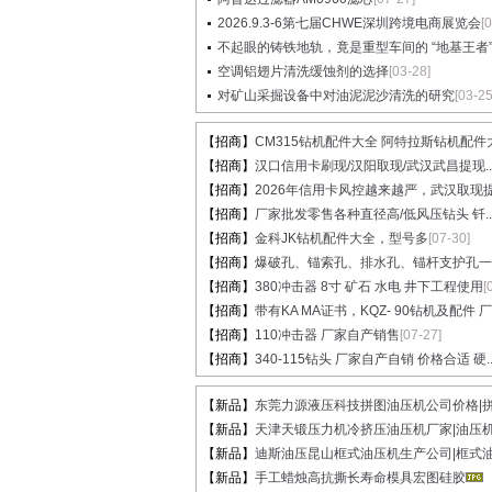
2026.9.3-6第七届CHWE深圳跨境电商展览会
[
不起眼的铸铁地轨，竟是重型车间的 “地基王者”..
空调铝翅片清洗缓蚀剂的选择
[03-28]
对矿山采掘设备中对油泥泥沙清洗的研究
[03-25
【招商】
CM315钻机配件大全 阿特拉斯钻机配件大.
【招商】
汉口信用卡刷现/汉阳取现/武汉武昌提现..
【招商】
2026年信用卡风控越来越严，武汉取现提.
【招商】
厂家批发零售各种直径高/低风压钻头 钎..
【招商】
金科JK钻机配件大全，型号多
[07-30]
【招商】
爆破孔、锚索孔、排水孔、锚杆支护孔一..
【招商】
380冲击器 8寸 矿石 水电 井下工程使用
[
【招商】
带有KA MA证书，KQZ- 90钻机及配件 厂家
【招商】
110冲击器 厂家自产销售
[07-27]
【招商】
340-115钻头 厂家自产自销 价格合适 硬..
【新品】
东莞力源液压科技拼图油压机公司价格|拼图
【新品】
天津天锻压力机冷挤压油压机厂家|油压机价
【新品】
迪斯油压昆山框式油压机生产公司|框式油压
【新品】
手工蜡烛高抗撕长寿命模具宏图硅胶