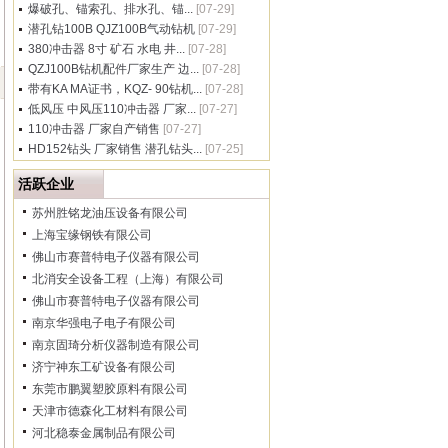
爆破孔、锚索孔、排水孔、锚...
[07-29]
潜孔钻100B QJZ100B气动钻机
[07-29]
380冲击器 8寸 矿石 水电 井...
[07-28]
QZJ100B钻机配件厂家生产 边...
[07-28]
带有KA MA证书，KQZ- 90钻机...
[07-28]
低风压 中风压110冲击器 厂家...
[07-27]
110冲击器 厂家自产销售
[07-27]
HD152钻头 厂家销售 潜孔钻头...
[07-25]
活跃企业
苏州胜铭龙油压设备有限公司
上海宝缘钢铁有限公司
佛山市赛普特电子仪器有限公司
北消安全设备工程（上海）有限公司
佛山市赛普特电子仪器有限公司
南京华强电子电子有限公司
南京固琦分析仪器制造有限公司
济宁神东工矿设备有限公司
东莞市鹏翼塑胶原料有限公司
天津市德森化工材料有限公司
河北稳泰金属制品有限公司