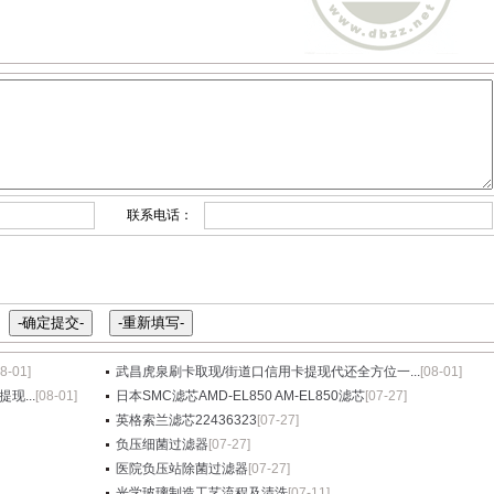
联系电话：
08-01]
武昌虎泉刷卡取现/街道口信用卡提现代还全方位一...
[08-01]
现...
[08-01]
日本SMC滤芯AMD-EL850 AM-EL850滤芯
[07-27]
英格索兰滤芯22436323
[07-27]
负压细菌过滤器
[07-27]
医院负压站除菌过滤器
[07-27]
光学玻璃制造工艺流程及清洗
[07-11]