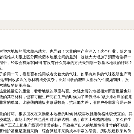
对塑木地板的需求越来越大。也导致了大量的生产商涌入了这个行业，随之而
者很难从肉眼上区分两款塑木地板之间的差别，这就大大增加了消费者选择一
程中，经常会有顾客问到 有没有什么简单的方法去判别一款塑木地板的好坏？
板。
子前闻一闻，看是否有难闻或者比较大的气味。如果有刺鼻的气味说明生产商
。这些回收多次的原材料成分复杂，比如回收的塑料大部分的性能如韧性，强
木地板的使用寿命。
掂量掂量它的重量，看看地板的厚度与否。太轻太薄的地板相对而言重量也好
低的其它材料，也有可能生产商在生产的时候为了降低成本 减少原材料的使用
非常的单薄。比较薄的地板变形系数高，抗压能力差，用在户外非常容易开裂
量的好坏。很多朋友在采购塑木地板的时候 比较喜欢挑选价格比较便宜的。其
较成熟，市场上的价格也是相对比较透明。低于市面上价格的地板，要么在生
在生产工艺上把生产线调得非常的快，导致生产出来的地板性能非常的不稳定。
要维护甚至是重新采购，综合算起来采购成本非常的昂贵。所以说建议采购价