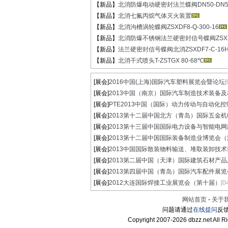
【新品】
北消防爆电动硬密封法兰蝶阀DN50-DN50
【新品】
北消七氟丙烷气体灭火装置
【新品】
北消沟槽涡轮蝶阀ZSXDF8-Q-300-16
【新品】
北消防爆不锈钢法兰硬密封信号蝶阀ZSXDF
【新品】
法兰硬密封信号蝶阀北消ZSXDF7-C-16HE
【新品】
北消干式喷头T-ZSTGX 80-68℃
[展会]
2016中国(上海)国际汽车塑料展览会暨论坛
[
[展会]
2013中国（南京）国际汽车制造技术装备及材.
[展会]
PTE2013中国（国际）动力传动与自动化控制
[展会]
2013第十二届中国北方（青岛）国际五金机电.
[展会]
2013第十三届中国国际电力设备与智能电网建.
[展会]
2013第十二届中国国际装备制造业博览会（沈.
[展会]
2013中国国际散装物料输送、堆取装卸技术装.
[展会]
2013第二届中国（天津）国际建筑石材产品及.
[展会]
2013第四届中国（青岛）国际汽车配件展览
[展会]
2012大连国际焊接工业展览会（第十届）
[0
网站首页
-
关于
问题请通过
在线提问
反馈
Copyright 2007-
2026 dbzz.net All R