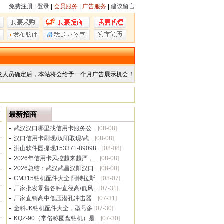
免费注册
|
登录
|
会员服务
|
广告服务
|
建议留言
发人员确定后，本站将会给予一个月广告展示机会！
商
最新招商
武汉汉口哪里找信用卡服务公...
[08-08]
汉口信用卡刷现/汉阳取现/武...
[08-08]
洪山软件园提现153371-89098...
[08-08]
2026年信用卡风控越来越严，...
[08-08]
2026总结：武汉武昌汉阳汉口...
[08-08]
CM315钻机配件大全 阿特拉斯...
[08-07]
厂家批发零售各种直径高/低风...
[07-31]
厂家直销高中低压潜孔冲击器...
[07-31]
金科JK钻机配件大全，型号多
[07-30]
KQZ-90（常俗称圆盘钻机）是...
[07-30]