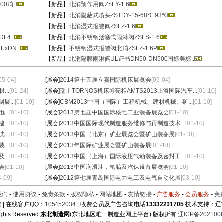
0消..
【新品】
北消预作用阀ZSFY-1.6
【新品】
北消隐蔽式喷头ZSTDY-15-68℃ 93℃
【新品】
北消湿式报警阀ZSFZ-1.6
4..
【新品】
北消不锈钢活塞式雨淋阀ZSFS-1.6
xDN..
【新品】
不锈钢湿式报警阀北消ZSFZ-1.6P
【新品】
北消隔膜雨淋阀UL证书DN50-DN500国标美标..
05-04]
[展会]
2014第十五届立嘉国际机床展览会
[09-04]
..
[01-24]
[展会]
瑞士TORNOS机床将亮相AMTS2013上海国际汽车...
[01-10]
展...
[01-10]
[展会]
CBM2013中国（国际）工程机械、建材机械、矿...
[01-10]
..
[01-10]
[展会]
2013第七届中国国际核电工业装备展览会
[01-10]
..
[01-10]
[展会]
2013中国国际现代制造服务维修与再制造技术...
[01-10]
..
[01-10]
[展会]
2013中国（北京）矿业展览会暨矿山装备展
[01-10]
..
[01-10]
[展会]
2013年国际矿业展会暨矿山装备展
[01-10]
..
[01-10]
[展会]
2013中国（上海）国际液压气动装备及密封工...
[01-10]
会
[01-10]
[展会]
2013中国润滑油，轮胎及汽保设备展览会
[01-10]
4-09]
[展会]
2012第七届青岛国际电力电工及电气自动化展
[03-10]
我们
-
使用协议
-
免责条款
-
版权隐私
-
网站地图
-
友情链接
-
广告服务
-
会员服务
-
免
 | 在线客户QQ：
105452034
| 收费会员及广告咨询电话
13332201705
技术支持：辽
ights Reserved
东北制造网
(东北地区唯一制造业网上平台) 版权所有
辽ICP备202100