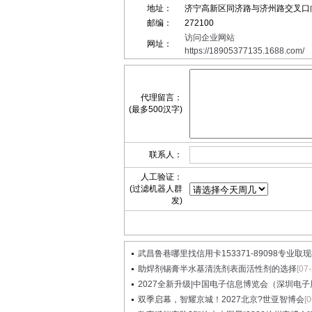
地址：
济宁高新区同济路与济州路交叉口
邮编：
272100
访问企业网站
网址：
https://18905377135.1688.com/
代理留言：
(最多500汉字)
联系人：
人工验证：
(过滤机器人群
发)
武昌鲁巷哪里找信用卡153371-89098专业取现提
助焊剂锡膏半水基清洗剂表面活性剂的选择
[07-
2027全新升级|中国电子信息博览会（深圳电子展）
双季启幕，智耀京城！2027北京?世亚智博会
[0