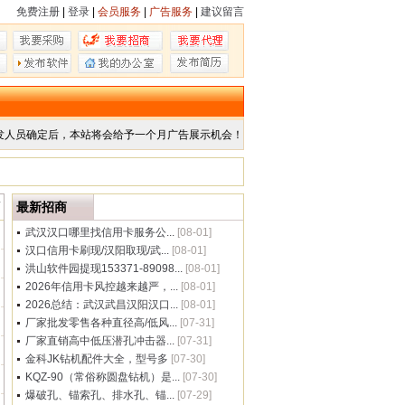
免费注册
|
登录
|
会员服务
|
广告服务
|
建议留言
发人员确定后，本站将会给予一个月广告展示机会！
商
最新招商
武汉汉口哪里找信用卡服务公...
[08-01]
汉口信用卡刷现/汉阳取现/武...
[08-01]
洪山软件园提现153371-89098...
[08-01]
2026年信用卡风控越来越严，...
[08-01]
2026总结：武汉武昌汉阳汉口...
[08-01]
厂家批发零售各种直径高/低风...
[07-31]
厂家直销高中低压潜孔冲击器...
[07-31]
金科JK钻机配件大全，型号多
[07-30]
KQZ-90（常俗称圆盘钻机）是...
[07-30]
爆破孔、锚索孔、排水孔、锚...
[07-29]