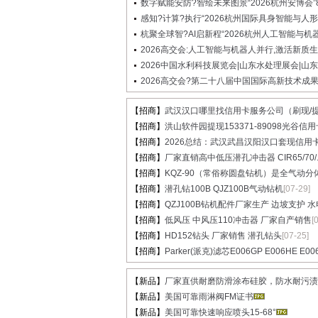
数字赋能安防?智绘未来图景“2026杭州安博会”8.
感知?计算?执行“2026杭州国际具身智能与人形机
杭聚全球智?AI启新程“2026杭州人工智能与机器人
2026高交会:人工智能与机器人并行,激活新质生产
2026中国水利科技展览会|山东水处理展会|山东水
2026高交会?第二十八届中国国际高新技术成果交
【招商】
武汉汉口哪里找信用卡服务公司（刷现/提.
【招商】
洪山软件园提现153371-89098光谷信用卡
【招商】
2026总结：武汉武昌汉阳汉口套现信用卡.
【招商】
厂家直销高中低压潜孔冲击器 CIR65/70/..
【招商】
KQZ-90（常俗称圆盘钻机）是全气动分体.
【招商】
潜孔钻100B QJZ100B气动钻机
[07-29]
【招商】
QZJ100B钻机配件厂家生产 边坡支护 水电.
【招商】
低风压 中风压110冲击器 厂家自产销售
[
【招商】
HD152钻头 厂家销售 潜孔钻头
[07-25]
【招商】
Parker(派克)滤芯E006GP E006HE E00
【新品】
厂家直供耐磨防滑涂布硅胶，防水耐污渍高
【新品】
美国可靠雨淋阀FM证书
【新品】
美国可靠快速响应喷头15-68°