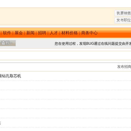
|
软件
|
展会
|
新闻
|
招聘
|
人才
|
材料价格
|
商务中心
您在使用过程，发现BUG通过在线问题提交由开
发布招
眼钻孔取芯机
械