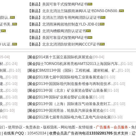
【新品】
美国可靠干式报警阀FM证书
【新品】
北京北消法兰隔膜雨淋阀UL证书DN50-DN500..
防认..
【新品】
北消法兰消防专用闸阀消防认证证书
证书美..
【新品】
北消雨淋阀就地控制盘YLD-JDB-01
证
【新品】
北消沟槽蝶阀消防认证证书
【新品】
美国可靠湿式报警阀FM证书
UL证..
【新品】
北京北消消防软密封闸阀CCCF证书
05-04]
[展会]
2014第十五届立嘉国际机床展览会
[09-04]
..
[01-24]
[展会]
瑞士TORNOS机床将亮相AMTS2013上海国际汽车...
[01-10]
展...
[01-10]
[展会]
CBM2013中国（国际）工程机械、建材机械、矿...
[01-10]
..
[01-10]
[展会]
2013第七届中国国际核电工业装备展览会
[01-10]
..
[01-10]
[展会]
2013中国国际现代制造服务维修与再制造技术...
[01-10]
..
[01-10]
[展会]
2013中国（北京）矿业展览会暨矿山装备展
[01-10]
..
[01-10]
[展会]
2013年国际矿业展会暨矿山装备展
[01-10]
..
[01-10]
[展会]
2013中国（上海）国际液压气动装备及密封工...
[01-10]
会
[01-10]
[展会]
2013中国润滑油，轮胎及汽保设备展览会
[01-10]
4-09]
[展会]
2012第七届青岛国际电力电工及电气自动化展
[03-10]
我们
-
使用协议
-
免责条款
-
版权隐私
-
网站地图
-
友情链接
-
广告服务
-
会员服务
-
免
 | 在线客户QQ：
105452034
| 收费会员及广告咨询电话
13332201705
技术支持：辽