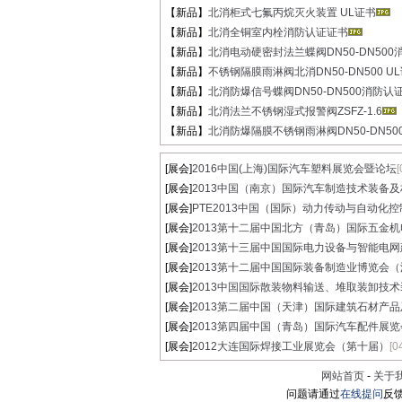
【新品】
北消柜式七氟丙烷灭火装置 UL证书
【新品】
北消全铜室内栓消防认证证书
【新品】
北消电动硬密封法兰蝶阀DN50-DN500消
【新品】
不锈钢隔膜雨淋阀北消DN50-DN500 UL
【新品】
北消防爆信号蝶阀DN50-DN500消防认
【新品】
北消法兰不锈钢湿式报警阀ZSFZ-1.6
【新品】
北消防爆隔膜不锈钢雨淋阀DN50-DN500 
[展会]
2016中国(上海)国际汽车塑料展览会暨论坛
[
[展会]
2013中国（南京）国际汽车制造技术装备及材.
[展会]
PTE2013中国（国际）动力传动与自动化控制
[展会]
2013第十二届中国北方（青岛）国际五金机电.
[展会]
2013第十三届中国国际电力设备与智能电网建.
[展会]
2013第十二届中国国际装备制造业博览会（沈.
[展会]
2013中国国际散装物料输送、堆取装卸技术装.
[展会]
2013第二届中国（天津）国际建筑石材产品及.
[展会]
2013第四届中国（青岛）国际汽车配件展览
[展会]
2012大连国际焊接工业展览会（第十届）
[0
网站首页
-
关于
问题请通过
在线提问
反馈