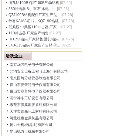
潜孔钻100B QJZ100B气动钻机
[07-29]
380冲击器 8寸 矿石 水电 井...
[07-28]
QZJ100B钻机配件厂家生产 边...
[07-28]
带有KA MA证书，KQZ- 90钻机...
[07-28]
低风压 中风压110冲击器 厂家...
[07-27]
110冲击器 厂家自产销售
[07-27]
HD152钻头 厂家销售 潜孔钻头...
[07-25]
340-115钻头 厂家自产自销 价...
[07-25]
活跃企业
南京华强电子电子有限公司
北消安全设备工程（上海）有限公司
南京固琦分析仪器制造有限公司
佛山市赛普特电子仪器有限公司
佛山市赛普特电子仪器有限公司
济宁神东工矿设备有限公司
东莞市鹏翼塑胶原料有限公司
天津市德森化工材料有限公司
河北稳泰金属制品有限公司
德力士机械(昆山)有限公司
昆山德力士机械有限公司