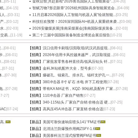
..
[05-11]
金秋启智,共赴新程“2026青岛国际人工智能展会”...
[04-20]
...
[04-15]
智赋万物?形启新章“2026杭州国际具身智能展览会...
[04-09]
...
[03-31]
11月启幕2026国际人工智能与机器人展”绘就智能...
[03-25]
...
[03-12]
科技狂欢预警！2026深圳国际AI+机器人展重磅来袭...
[03-06]
...
[02-03]
2026安徽煤炭展|淮南采煤展会|淮南国际煤炭装备...
[02-03]
易...
[11-19]
第二十三届中国国际装备制造业博览会展后报告
[10-23]
..
[08-01]
【招商】
汉口信用卡刷现/汉阳取现/武汉武昌提现...
[08-01]
...
[08-01]
【招商】
2026年信用卡风控越来越严，武汉取现提...
[08-01]
..
[08-01]
【招商】
厂家批发零售各种直径高/低风压钻头 钎...
[07-31]
.
[07-31]
【招商】
金科JK钻机配件大全，型号多
[07-30]
..
[07-30]
【招商】
爆破孔、锚索孔、排水孔、锚杆支护孔一...
[07-29]
【招商】
380冲击器 8寸 矿石 水电 井下工程使用
[07-28]
..
[07-28]
【招商】
带有KA MA证书，KQZ- 90钻机及配件 厂家...
[07-28]
07-27]
【招商】
110冲击器 厂家自产销售
[07-27]
【招商】
340-115钻头 厂家自产自销 价格合适 硬...
[07-25]
6AC
[07-24]
【招商】
高风压45A冲击器 厂家直销 价格合适
[07-23]
..
【新品】
美国可靠快速响应喷头141°FM证书
【新品】
北消法兰防爆预作用阀ZSFY-1.6
【新品】
美国泰科法兰湿式报警阀FM证书