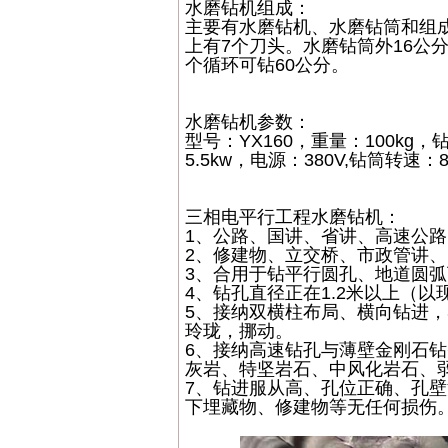
水磨钻机组成：
主要有水磨钻机、水磨钻筒和组成
上有7个刀头。水磨钻筒外16公
个循环可钻60公分。
水磨钻机参数：
型号：YX160，重量：100kg
5.5kw，电源：380V,钻筒转速：82
三相电平行工程水磨钻机：
1、公路、国讲、省讲、高速公
2、修建物、立交桥、市政管讲
3、合用于钻平行圆孔、地道圆
4、钻孔直径正在1.2米以上（
5、接纳双横柱布局、横向钻进，
玲珑，挪动。
6、接纳高速钻孔与薄壁金刚石
灰岩、特坚岩石、中风化岩石、
7、钻进服从高、孔位正确、孔
下埋藏物、修建物等无任何损伤