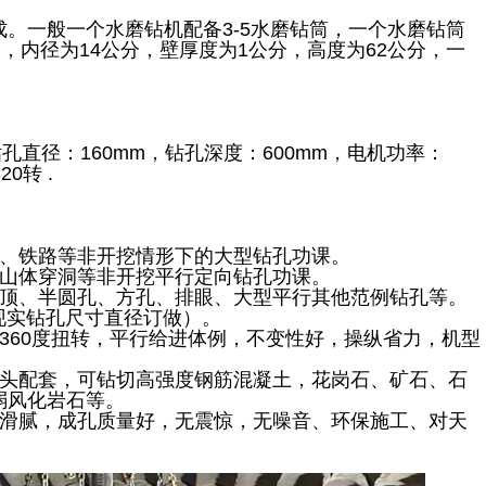
。一般一个水磨钻机配备3-5水磨钻筒，一个水磨钻筒
分，内径为14公分，壁厚度为1公分，高度为62公分，一
，钻孔直径：160mm，钻孔深度：600mm，电机功率：
0转 .
路、铁路等非开挖情形下的大型钻孔功课。
、山体穿洞等非开挖平行定向钻孔功课。
弧顶、半圆孔、方孔、排眼、大型平行其他范例钻孔等。
以现实钻孔尺寸直径订做）。
360度扭转，平行给进体例，不变性好，操纵省力，机型
钻头配套，可钻切高强度钢筋混凝土，花岗石、矿石、石
弱风化岩石等。
壁滑腻，成孔质量好，无震惊，无噪音、环保施工、对天
。