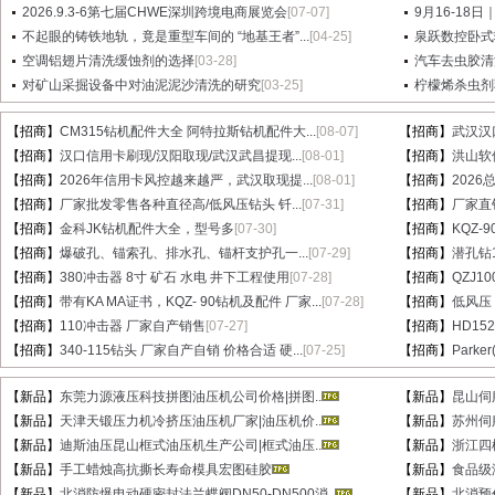
2026.9.3-6第七届CHWE深圳跨境电商展览会
[07-07]
9月16-18日
不起眼的铸铁地轨，竟是重型车间的 “地基王者”...
[04-25]
泉跃数控卧式
空调铝翅片清洗缓蚀剂的选择
[03-28]
汽车去虫胶清
对矿山采掘设备中对油泥泥沙清洗的研究
[03-25]
柠檬烯杀虫剂
【招商】
CM315钻机配件大全 阿特拉斯钻机配件大...
[08-07]
【招商】
武汉汉
【招商】
汉口信用卡刷现/汉阳取现/武汉武昌提现...
[08-01]
【招商】
洪山软件
【招商】
2026年信用卡风控越来越严，武汉取现提...
[08-01]
【招商】
202
【招商】
厂家批发零售各种直径高/低风压钻头 钎...
[07-31]
【招商】
厂家直销
【招商】
金科JK钻机配件大全，型号多
[07-30]
【招商】
KQZ-
【招商】
爆破孔、锚索孔、排水孔、锚杆支护孔一...
[07-29]
【招商】
潜孔钻1
【招商】
380冲击器 8寸 矿石 水电 井下工程使用
[07-28]
【招商】
QZJ1
【招商】
带有KA MA证书，KQZ- 90钻机及配件 厂家...
[07-28]
【招商】
低风压
【招商】
110冲击器 厂家自产销售
[07-27]
【招商】
HD15
【招商】
340-115钻头 厂家自产自销 价格合适 硬...
[07-25]
【招商】
Parke
【新品】
东莞力源液压科技拼图油压机公司价格|拼图..
【新品】
昆山伺
【新品】
天津天锻压力机冷挤压油压机厂家|油压机价..
【新品】
苏州伺
【新品】
迪斯油压昆山框式油压机生产公司|框式油压..
【新品】
浙江四
【新品】
手工蜡烛高抗撕长寿命模具宏图硅胶
【新品】
食品级
【新品】
北消防爆电动硬密封法兰蝶阀DN50-DN500消..
【新品】
北消预作