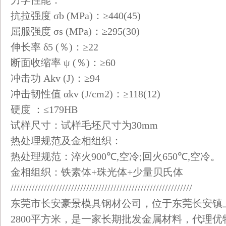
力学性能：
抗拉强度
σb (MPa)
：
≥440(45)
屈服强度
σs (MPa)
：
≥295(30)
伸长率
δ5 (
％
)
：
≥22
断面收缩率
ψ (
％
)
：
≥60
冲击功
Akv (J)
：
≥94
冲击韧性值
αkv (J/cm2)
：
≥118(12)
硬度 ：
≤179HB
试样尺寸：试样毛坯尺寸为
30mm
热处理规范及金相组织：
热处理规范：淬火
900
℃
,
空冷
;
回火
650
℃
,
空冷。
金相组织：铁素体
+
珠光体
+
少量贝氏体
////////////////////////////////////////////////////////////
东莞市长安豪景模具钢材公司，位于东莞长安镇
2800平方米，是一家长期批发金属材料，代理