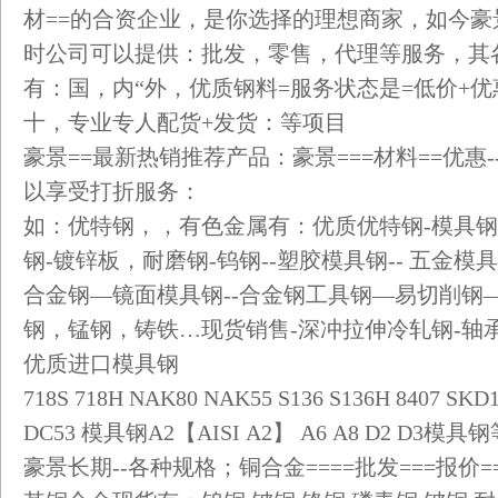
材==的合资企业，是你选择的理想商家，如今
时公司可以提供：批发，零售，代理等服务，其
有：国，内“外，优质钢料=服务状态是=低价+优
十，专业专人配货+发货：等项目
豪景==最新热销推荐产品：豪景===材料==优惠--
以享受打折服务：
如：优特钢，，有色金属有：优质优特钢-模具钢
钢-镀锌板，耐磨钢-钨钢--塑胶模具钢-- 五金模具
合金钢—镜面模具钢--合金钢工具钢—易切削钢—
钢，锰钢，铸铁…现货销售-深冲拉伸冷轧钢-轴承
优质进口模具钢
718S 718H NAK80 NAK55 S136 S136H 8407 SK
DC53 模具钢A2【AISI A2】 A6 A8 D2 D3模具钢
豪景长期--各种规格；铜合金====批发===报价=