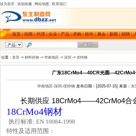
设为首页
|
添加收藏
|
网站地图
|
联系我们
首页
|
招商
|
代理
|
企业
|
产品
|
求购
|
软件
|
展会
|
新闻
|
招聘
|
位置：
首页
->
材料价格
->
华南地区
->
深圳
->
优特钢
广东18CrMo4—40CR光圆—42CrMo
华南地区
-
深圳
-
优特钢
发布日期：[2025-07-15] 来源：
东
长期供应 18CrMo4——42CrMo4
dbzz.net
18CrMo4钢材
执行标准
: EN 10084-1998
特性及适用范围：