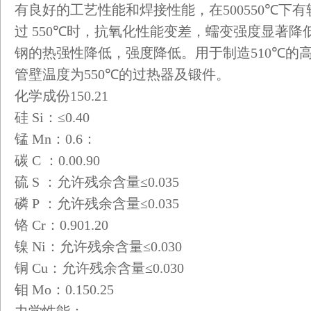
有良好的工艺性能和焊接性能，在
500
550
℃
下有
过
550
℃
时，抗氧化性能变差，蠕变强度显著降
钢的热强性降低，强度降低。用于制造
510
℃
的
管壁温度为
550
℃
的过热器及锻件。
化学成份
15
0.21
硅
Si
：
≤0.40
锰
Mn
：
0.6
：
碳
C
：
0.0
0.90
硫
S
：允许残余含量
≤0.035
磷
P
：允许残余含量
≤0.035
铬
Cr
：
0.90
1.20
镍
Ni
：允许残余含量
≤0.030
铜
Cu
：允许残余含量
≤0.030
钼
Mo
：
0.15
0.25