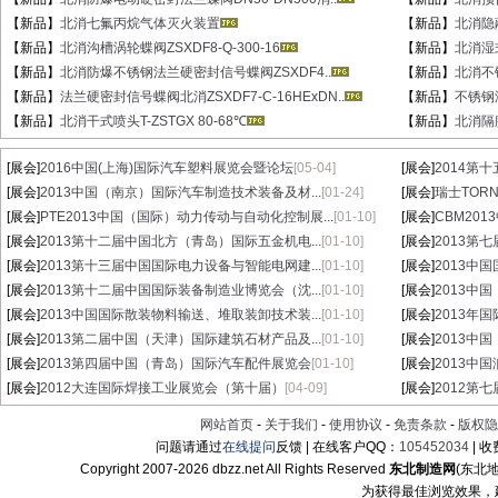
【新品】
北消七氟丙烷气体灭火装置
【新品】
北消隐蔽
【新品】
北消沟槽涡轮蝶阀ZSXDF8-Q-300-16
【新品】
北消湿式
【新品】
北消防爆不锈钢法兰硬密封信号蝶阀ZSXDF4..
【新品】
北消不锈
【新品】
法兰硬密封信号蝶阀北消ZSXDF7-C-16HExDN..
【新品】
不锈钢湿
【新品】
北消干式喷头T-ZSTGX 80-68℃
【新品】
北消隔膜
[展会]
2016中国(上海)国际汽车塑料展览会暨论坛
[05-04]
[展会]
2014第
[展会]
2013中国（南京）国际汽车制造技术装备及材...
[01-24]
[展会]
瑞士TORN
[展会]
PTE2013中国（国际）动力传动与自动化控制展...
[01-10]
[展会]
CBM20
[展会]
2013第十二届中国北方（青岛）国际五金机电...
[01-10]
[展会]
2013第
[展会]
2013第十三届中国国际电力设备与智能电网建...
[01-10]
[展会]
2013中
[展会]
2013第十二届中国国际装备制造业博览会（沈...
[01-10]
[展会]
2013中
[展会]
2013中国国际散装物料输送、堆取装卸技术装...
[01-10]
[展会]
2013年
[展会]
2013第二届中国（天津）国际建筑石材产品及...
[01-10]
[展会]
2013中
[展会]
2013第四届中国（青岛）国际汽车配件展览会
[01-10]
[展会]
2013中
[展会]
2012大连国际焊接工业展览会（第十届）
[04-09]
[展会]
2012第
网站首页
-
关于我们
-
使用协议
-
免责条款
-
版权隐
问题请通过
在线提问
反馈 | 在线客户QQ：
105452034
| 
Copyright 2007-
2026 dbzz.net All Rights Reserved
东北制造网
(东北
为获得最佳浏览效果，建议