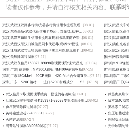
读者仅作参考，并请自行核实相关内容。
联系时
[武汉]
武汉江汉路步行街/光谷步行街信用卡提现取现...
[08-01]
[武汉]
武昌火车站
[武汉]
东湖高新-武汉代还信用卡垫还，当面取现3种...
[08-01]
[武汉]
青山区高信
[武汉]
武汉三镇民生信用卡提现取现刷卡武汉商户帮...
[08-01]
[武汉]
武昌南湖马
[武汉]
武昌汉阳汉口诚信用刷卡代还/取现/养卡/提现...
[08-01]
[武汉]
洪山光谷步
[武汉]
江城武汉市三镇民生信用卡哪里可以提现刷卡...
[08-01]
[武汉]
武汉(武昌
[杭州]
负压除菌过滤器
[07-27]
[杭州]
医院负压
[武汉]
武汉良信用153371-89098刷现提现取现/武昌光...
[07-04]
[深圳]
MN13锰板
[深圳]
广东| 耐磨钢：NM360A钢板 NM400A耐磨钢板
[07-15]
[广州]
低碳素钢 1
[深圳]
广东18CrMo4—40CR光圆—42CrMo4合金钢直径...
[07-15]
[深圳]
原厂:广东Q3
[深圳]
广东！S20C钢材——进口S20C材质成分——S2...
[07-15]
[深圳]
原厂【Q24
武汉信用卡取现提现手续费，提现的各项标准
[08-01]
武昌虎泉刷卡
江城武汉哪里找信用卡153371-89098专业取现提现...
[08-01]
日本SMC滤芯A
负压管道除菌过滤器
[07-27]
英格索兰滤芯2
英格索兰滤芯22436331
[07-27]
负压细菌过滤
灭菌过滤器
[07-27]
医院负压站除
阿普达过滤器AM0960滤芯
[07-27]
光学玻璃制造