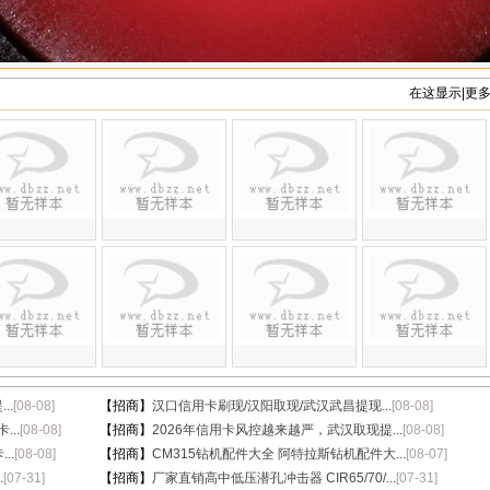
在这显示|更
..
[08-08]
【招商】
汉口信用卡刷现/汉阳取现/武汉武昌提现...
[08-08]
...
[08-08]
【招商】
2026年信用卡风控越来越严，武汉取现提...
[08-08]
..
[08-08]
【招商】
CM315钻机配件大全 阿特拉斯钻机配件大...
[08-07]
.
[07-31]
【招商】
厂家直销高中低压潜孔冲击器 CIR65/70/...
[07-31]