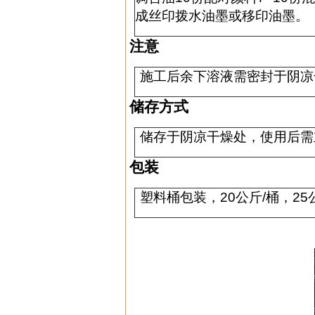
成丝印拨水油墨或移印油墨。
注意
施工后余下溶液需密封于阴凉
储存方式
储存于阴凉干燥处，使用后需
包装
塑料桶包装，
20
公斤
/
桶，
25