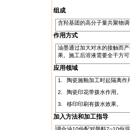
组成
含羟基团的高分子量共聚物调
作用方式
油墨通过加大对水的接触而产
果。施工后溶液需要全干方可
应用领域
1.
陶瓷施釉加工时起隔离作
2.
陶瓷印花带拨水作用。
3.
移印印刷有拨水效果。
加入方法和加工指导
调合油
10
份配对颜料
7~10
份