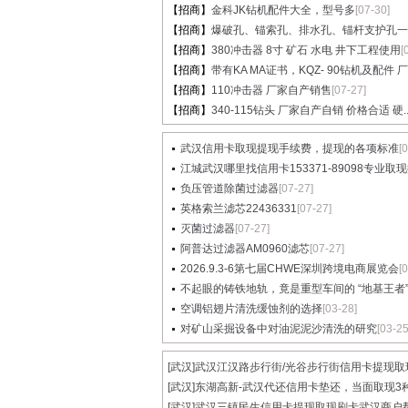
【招商】
金科JK钻机配件大全，型号多
[07-30]
【招商】
爆破孔、锚索孔、排水孔、锚杆支护孔一..
【招商】
380冲击器 8寸 矿石 水电 井下工程使用
[
【招商】
带有KA MA证书，KQZ- 90钻机及配件 厂家
【招商】
110冲击器 厂家自产销售
[07-27]
【招商】
340-115钻头 厂家自产自销 价格合适 硬..
武汉信用卡取现提现手续费，提现的各项标准
[
江城武汉哪里找信用卡153371-89098专业取现提
负压管道除菌过滤器
[07-27]
英格索兰滤芯22436331
[07-27]
灭菌过滤器
[07-27]
阿普达过滤器AM0960滤芯
[07-27]
2026.9.3-6第七届CHWE深圳跨境电商展览会
[
不起眼的铸铁地轨，竟是重型车间的 “地基王者”..
空调铝翅片清洗缓蚀剂的选择
[03-28]
对矿山采掘设备中对油泥泥沙清洗的研究
[03-25
[武汉]
武汉江汉路步行街/光谷步行街信用卡提现取现.
[武汉]
东湖高新-武汉代还信用卡垫还，当面取现3种.
[武汉]
武汉三镇民生信用卡提现取现刷卡武汉商户帮.