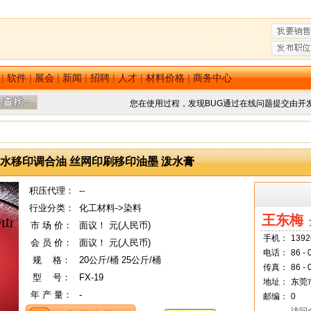
|
软件
|
展会
|
新闻
|
招聘
|
人才
|
材料价格
|
商务中心
您在使用过程，发现BUG通过在线问题提交由开
水移印调合油 丝网印刷移印油墨 泼水膏
积压代理：
--
行业分类：
化工材料->染料
王东梅
市 场 价：
面议！ 元(人民币)
手机：
1392
会 员 价：
面议！ 元(人民币)
电话：
86 -
规
--
格：
20公斤/桶 25公斤/桶
传真：
86 - 
型
--
号：
FX-19
地址：
东莞
年 产 量：
-
邮编：
0