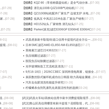
【招商】
KQZ-90（常俗称圆盘钻机）是全气动分体...
[07-30]
.
[07-29]
【招商】
潜孔钻100B QJZ100B气动钻机
[07-29]
07-28]
【招商】
QZJ100B钻机配件厂家生产 边坡支护 水电...
[07-28]
...
[07-28]
【招商】
低风压 中风压110冲击器 厂家自产销售
[07-27]
【招商】
HD152钻头 厂家销售 潜孔钻头
[07-25]
.
[07-25]
【招商】
Parker(派克)滤芯E006GP E006HE E006AC
[07-24]
08-01]
武昌虎泉刷卡取现/街道口信用卡提现代还全方位一...
[08-01]
现...
[08-01]
日本SMC滤芯AMD-EL850 AM-EL850滤芯
[07-27]
英格索兰滤芯22436323
[07-27]
负压细菌过滤器
[07-27]
医院负压站除菌过滤器
[07-27]
光学玻璃制造工艺流程及清洗
[07-11]
07-07]
9月16-18日｜2026CCBEC 深圳跨境电商展，链接全...
[07-07]
.
[04-25]
泉跃数控卧式辗环机成功出口韩国 助力高端金属锻...
[04-16]
汽车去虫胶清洗性能提升研究
[03-28]
]
柠檬烯杀虫剂乳液乳化表面活性剂的选择
[03-24]
..
[08-08]
[武汉]
武昌火车站/高铁站信用卡刷卡消费提现取现手...
[08-08]
..
[08-08]
[武汉]
青山区高信用哪里有刷卡提现？花呗取现，代...
[08-08]
..
[08-08]
[武汉]
武昌南湖马湖信用卡刷现提现取现养卡哪里找...
[08-08]