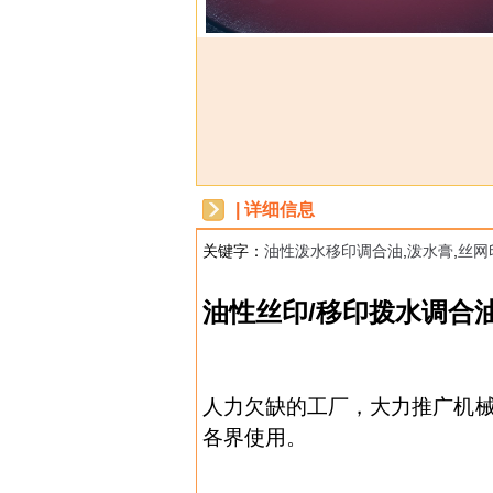
| 详细信息
关键字：
油性泼水移印调合油
,
泼水膏
,
丝网
dbzz
/
油性丝印
移印拨水调合
人力欠缺的工厂，大力推广机
各界使用。