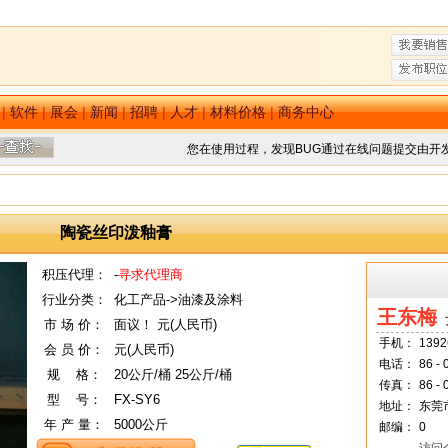
|
软件
|
展会
|
新闻
|
招聘
|
人才
|
材料价格
|
商务中心
您在使用过程，发现BUG通过在线问题提交由开
陶瓷丝印泼釉膏
积压代理：
-
寻求代理商
行业分类：
化工产品->油漆及涂料
王东梅
市 场 价：
面议！ 元(人民币)
手机：
1392
会 员 价：
元(人民币)
电话：
86 -
规
--
格：
20公斤/桶 25公斤/桶
传真：
86 - 
型
--
号：
FX-SY6
地址：
东莞
年 产 量：
5000公斤
邮编：
0