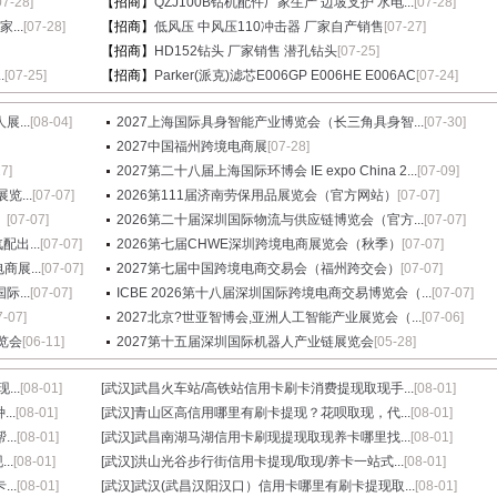
07-28]
【招商】
QZJ100B钻机配件厂家生产 边坡支护 水电...
[07-28]
...
[07-28]
【招商】
低风压 中风压110冲击器 厂家自产销售
[07-27]
【招商】
HD152钻头 厂家销售 潜孔钻头
[07-25]
.
[07-25]
【招商】
Parker(派克)滤芯E006GP E006HE E006AC
[07-24]
...
[08-04]
2027上海国际具身智能产业博览会（长三角具身智...
[07-30]
2027中国福州跨境电商展
[07-28]
27]
2027第二十八届上海国际环博会 IE expo China 2...
[07-09]
...
[07-07]
2026第111届济南劳保用品展览会（官方网站）
[07-07]
）
[07-07]
2026第二十届深圳国际物流与供应链博览会（官方...
[07-07]
出...
[07-07]
2026第七届CHWE深圳跨境电商展览会（秋季）
[07-07]
展...
[07-07]
2027第七届中国跨境电商交易会（福州跨交会）
[07-07]
...
[07-07]
ICBE 2026第十八届深圳国际跨境电商交易博览会（...
[07-07]
7-07]
2027北京?世亚智博会,亚洲人工智能产业展览会（...
[07-06]
览会
[06-11]
2027第十五届深圳国际机器人产业链展览会
[05-28]
..
[08-01]
[武汉]
武昌火车站/高铁站信用卡刷卡消费提现取现手...
[08-01]
..
[08-01]
[武汉]
青山区高信用哪里有刷卡提现？花呗取现，代...
[08-01]
..
[08-01]
[武汉]
武昌南湖马湖信用卡刷现提现取现养卡哪里找...
[08-01]
..
[08-01]
[武汉]
洪山光谷步行街信用卡提现/取现/养卡一站式...
[08-01]
..
[08-01]
[武汉]
武汉(武昌汉阳汉口）信用卡哪里有刷卡提现取...
[08-01]