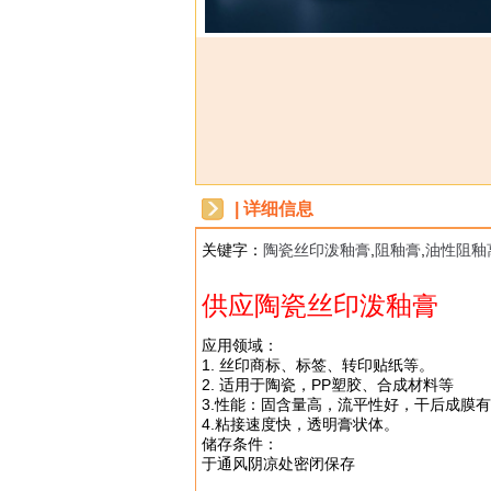
| 详细信息
关键字：
陶瓷丝印泼釉膏
,
阻釉膏
,
油性阻釉
dbzz
供应陶瓷丝印泼釉膏
应用领域：
1. 丝印商标、标签、转印贴纸等。
2. 适用于陶瓷，PP塑胶、合成材料等
3.性能：固含量高，流平性好，干后成膜
4.粘接速度快，透明膏状体。
储存条件：
于通风阴凉处密闭保存