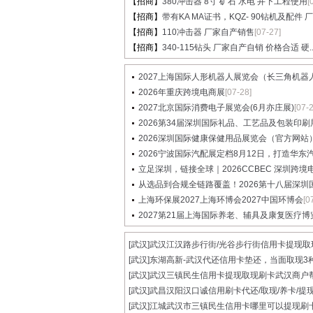
【招商】
380冲击器 8寸 矿石 水电 井下工程使用
[
【招商】
带有KA MA证书，KQZ- 90钻机及配件 厂家
【招商】
110冲击器 厂家自产销售
[07-27]
【招商】
340-115钻头 厂家自产自销 价格合适 硬..
2027上海国际人形机器人展览会（长三角机器人展
2026年重庆跨境电商展
[07-28]
2027北京国际消费电子展览会(6月亦庄展)
[07-
2026第34届深圳国际礼品、工艺品及包装印刷展览
2026深圳国际健康保健用品展览会（官方网站
2026宁波国际汽配展定档8月12日，打造华东汽配
立足深圳，链接全球｜2026CCBEC 深圳跨境电商
从选品到合规全链路覆盖！2026第十八届深圳国际
上海环保展2027上海环博会2027中国环博会
[0
2027第21届上海国际养老、辅具及康复医疗博
[武汉]
武汉江汉路步行街/光谷步行街信用卡提现取现.
[武汉]
东湖高新-武汉代还信用卡垫还，当面取现3种.
[武汉]
武汉三镇民生信用卡提现取现刷卡武汉商户帮.
[武汉]
武昌汉阳汉口诚信用刷卡代还/取现/养卡/提现.
[武汉]
江城武汉市三镇民生信用卡哪里可以提现刷卡.