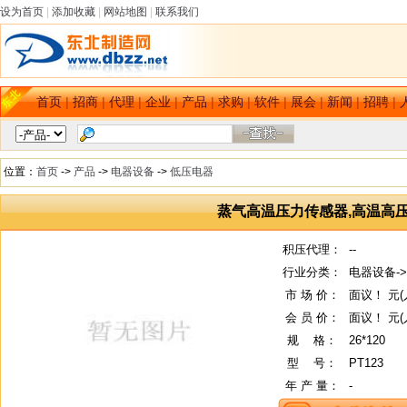
设为首页
|
添加收藏
|
网站地图
|
联系我们
首页
|
招商
|
代理
|
企业
|
产品
|
求购
|
软件
|
展会
|
新闻
|
招聘
|
位置：
首页
->
产品
->
电器设备
->
低压电器
蒸气高温压力传感器,高温高
积压代理：
--
行业分类：
电器设备-
市 场 价：
面议！ 元(
会 员 价：
面议！ 元(
规
--
格：
26*120
型
--
号：
PT123
年 产 量：
-