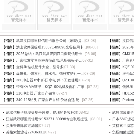
【招商】
武汉汉口哪里找信用卡服务公司（刷现/提...
[08-08]
【招商】
汉口信
【招商】
洪山软件园提现153371-89098光谷信用卡...
[08-08]
【招商】
202
【招商】
2026总结：武汉武昌汉阳汉口套现信用卡...
[08-08]
【招商】
CM31
【招商】
厂家批发零售各种直径高/低风压钻头 钎...
[07-31]
【招商】
厂家直销
【招商】
金科JK钻机配件大全，型号多
[07-30]
【招商】
KQZ-
【招商】
爆破孔、锚索孔、排水孔、锚杆支护孔一...
[07-29]
【招商】
潜孔钻1
【招商】
380冲击器 8寸 矿石 水电 井下工程使用
[07-28]
【招商】
QZJ1
【招商】
带有KA MA证书，KQZ- 90钻机及配件 厂家...
[07-28]
【招商】
低风压
【招商】
110冲击器 厂家自产销售
[07-27]
【招商】
HD15
【招商】
340-115钻头 厂家自产自销 价格合适 硬...
[07-25]
【招商】
Parke
武汉信用卡取现提现手续费，提现的各项标准
[08-01]
武昌虎泉刷卡
江城武汉哪里找信用卡153371-89098专业取现提现...
[08-01]
日本SMC滤芯A
负压管道除菌过滤器
[07-27]
英格索兰滤芯2
英格索兰滤芯22436331
[07-27]
负压细菌过滤