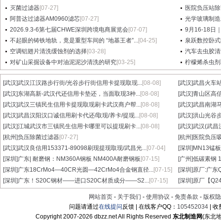
灭菌过滤器
[07-27]
医院负压站除
阿普达过滤器AM0960滤芯
[07-27]
光学玻璃制造
2026.9.3-6第七届CHWE深圳跨境电商展览会
[07-07]
9月16-18日
不起眼的铸铁地轨，竟是重型车间的 “地基王者”...
[04-25]
泉跃数控卧式
空调铝翅片清洗缓蚀剂的选择
[03-28]
汽车去虫胶清
对矿山采掘设备中对油泥泥沙清洗的研究
[03-25]
柠檬烯杀虫剂
[武汉]
武汉江汉路步行街/光谷步行街信用卡提现取现...
[08-08]
[武汉]
武昌火车站
[武汉]
东湖高新-武汉代还信用卡垫还，当面取现3种...
[08-08]
[武汉]
青山区高信
[武汉]
武汉三镇民生信用卡提现取现刷卡武汉商户帮...
[08-08]
[武汉]
武昌南湖马
[武汉]
武昌汉阳汉口诚信用刷卡代还/取现/养卡/提现...
[08-08]
[武汉]
洪山光谷步
[武汉]
江城武汉市三镇民生信用卡哪里可以提现刷卡...
[08-08]
[武汉]
武汉(武昌
[杭州]
负压除菌过滤器
[07-27]
[杭州]
医院负压
[武汉]
武汉良信用153371-89098刷现提现取现/武昌光...
[07-04]
[深圳]
MN13锰板
[深圳]
广东| 耐磨钢：NM360A钢板 NM400A耐磨钢板
[07-15]
[广州]
低碳素钢 1
[深圳]
广东18CrMo4—40CR光圆—42CrMo4合金钢直径...
[07-15]
[深圳]
原厂:广东Q3
[深圳]
广东！S20C钢材——进口S20C材质成分——S2...
[07-15]
[深圳]
原厂【Q24
网站首页
-
关于我们
-
使用协议
-
免责条款
-
版权隐
问题请通过
在线提问
反馈 | 在线客户QQ：
105452034
| 
Copyright 2007-
2026 dbzz.net All Rights Reserved
东北制造网
(东北