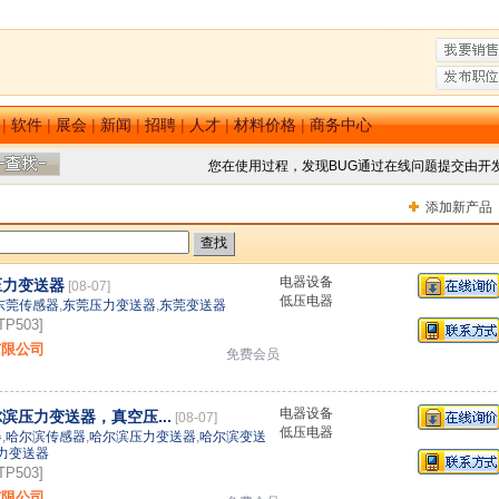
|
软件
|
展会
|
新闻
|
招聘
|
人才
|
材料价格
|
商务中心
您在使用过程，发现BUG通过在线问题提交由开
添加新产品
电器设备
压力变送器
[08-07]
低压电器
东莞传感器
,
东莞压力变送器
,
东莞变送器
P503]
有限公司
免费会员
电器设备
滨压力变送器，真空压...
[08-07]
低压电器
器
,
哈尔滨传感器
,
哈尔滨压力变送器
,
哈尔滨变送
力变送器
P503]
有限公司