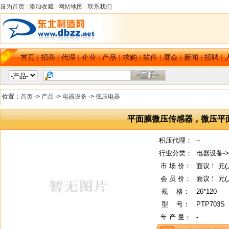
设为首页
|
添加收藏
|
网站地图
|
联系我们
首页
|
招商
|
代理
|
企业
|
产品
|
求购
|
软件
|
展会
|
新闻
|
招聘
|
位置：
首页
->
产品
->
电器设备
->
低压电器
平面膜微压传感器，微压平
积压代理：
--
行业分类：
电器设备-
市 场 价：
面议！ 元(
会 员 价：
面议！ 元(
规
--
格：
26*120
型
--
号：
PTP703S
年 产 量：
-