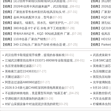
【招商】
汉口信用卡刷现/汉阳取现/武汉武昌提现...
[08-01]
【招商】
洪山软件
【招商】
2026年信用卡风控越来越严，武汉取现提...
[08-01]
【招商】
202
【招商】
厂家批发零售各种直径高/低风压钻头 钎...
[07-31]
【招商】
厂家直销
【招商】
金科JK钻机配件大全，型号多
[07-30]
【招商】
KQZ-
【招商】
爆破孔、锚索孔、排水孔、锚杆支护孔一...
[07-29]
【招商】
潜孔钻1
【招商】
380冲击器 8寸 矿石 水电 井下工程使用
[07-28]
【招商】
QZJ1
【招商】
带有KA MA证书，KQZ- 90钻机及配件 厂家...
[07-28]
【招商】
低风压
【招商】
110冲击器 厂家自产销售
[07-27]
【招商】
HD15
【招商】
340-115钻头 厂家自产自销 价格合适 硬...
[07-25]
【招商】
Parke
武汉信用卡取现提现手续费，提现的各项标准
[08-01]
武昌虎泉刷卡
江城武汉哪里找信用卡153371-89098专业取现提现...
[08-01]
日本SMC滤芯A
负压管道除菌过滤器
[07-27]
英格索兰滤芯2
英格索兰滤芯22436331
[07-27]
负压细菌过滤
灭菌过滤器
[07-27]
医院负压站除
阿普达过滤器AM0960滤芯
[07-27]
光学玻璃制造
2026.9.3-6第七届CHWE深圳跨境电商展览会
[07-07]
9月16-18日
不起眼的铸铁地轨，竟是重型车间的 “地基王者”...
[04-25]
泉跃数控卧式
空调铝翅片清洗缓蚀剂的选择
[03-28]
汽车去虫胶清
对矿山采掘设备中对油泥泥沙清洗的研究
[03-25]
柠檬烯杀虫剂