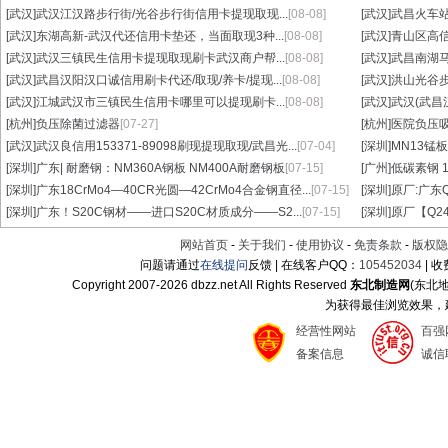
[武汉]
武汉江汉路步行街/光谷步行街信用卡提现取现...
[08-08]
[武汉]
武昌火车站
[武汉]
东湖高新-武汉代还信用卡垫还，当面取现3种...
[08-08]
[武汉]
青山区高信
[武汉]
武汉三镇民生信用卡提现取现刷卡武汉商户帮...
[08-08]
[武汉]
武昌南湖马
[武汉]
武昌汉阳汉口诚信用刷卡代还/取现/养卡/提现...
[08-08]
[武汉]
洪山光谷步
[武汉]
江城武汉市三镇民生信用卡哪里可以提现刷卡...
[08-08]
[武汉]
武汉(武昌
[杭州]
负压除菌过滤器
[07-27]
[杭州]
医院负压
[武汉]
武汉良信用153371-89098刷现提现取现/武昌光...
[07-04]
[深圳]
MN13锰板
[深圳]
广东| 耐磨钢：NM360A钢板 NM400A耐磨钢板
[07-15]
[广州]
低碳素钢 1
[深圳]
广东18CrMo4—40CR光圆—42CrMo4合金钢直径...
[07-15]
[深圳]
原厂:广东Q3
[深圳]
广东！S20C钢材——进口S20C材质成分——S2...
[07-15]
[深圳]
原厂【Q24
网站首页
-
关于我们
-
使用协议
-
免责条款
-
版权隐
问题请通过
在线提问
反馈 | 在线客户QQ：
105452034
| 
Copyright 2007-
2026 dbzz.net All Rights Reserved
东北制造网
(东北
为获得最佳浏览效果，建议
经营性网站
百强
备案信息
诚信