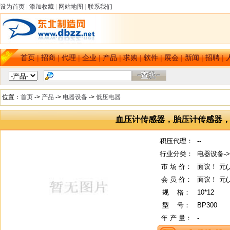
设为首页
|
添加收藏
|
网站地图
|
联系我们
首页
|
招商
|
代理
|
企业
|
产品
|
求购
|
软件
|
展会
|
新闻
|
招聘
|
位置：
首页
->
产品
->
电器设备
->
低压电器
血压计传感器，胎压计传感器
积压代理：
--
行业分类：
电器设备-
市 场 价：
面议！ 元(
会 员 价：
面议！ 元(
规
--
格：
10*12
型
--
号：
BP300
年 产 量：
-