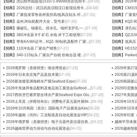
【招商】
洪山软件园提现153371-89098光谷信用卡...
[08-08]
【招商】
202
【招商】
2026总结：武汉武昌汉阳汉口套现信用卡...
[08-08]
【招商】
CM31
【招商】
厂家批发零售各种直径高/低风压钻头 钎...
[07-31]
【招商】
厂家直销
【招商】
金科JK钻机配件大全，型号多
[07-30]
【招商】
KQZ-
【招商】
爆破孔、锚索孔、排水孔、锚杆支护孔一...
[07-29]
【招商】
潜孔钻1
【招商】
380冲击器 8寸 矿石 水电 井下工程使用
[07-28]
【招商】
QZJ1
【招商】
带有KA MA证书，KQZ- 90钻机及配件 厂家...
[07-28]
【招商】
低风压
【招商】
110冲击器 厂家自产销售
[07-27]
【招商】
HD15
【招商】
340-115钻头 厂家自产自销 价格合适 硬...
[07-25]
【招商】
Parke
2026俄罗斯（圣彼得堡）渔业博览会
[07-28]
2026年第2
2026年日本东京海产品及技术展
[07-28]
2026第21届
2026新加坡亚洲海鲜水产展Seafood Expo
[07-28]
2026韩国釜
2026中东迪拜食品配料及食品加工展览会Gulfood ...
[07-28]
2026印尼雅加
2027西班牙巴塞罗那全球水产展Seafood Expo Glo...
[07-28]
2027年美国波士
2026土耳其（伊斯坦布尔）消费电子及元器件展IM...
[06-29]
2026年1
2026年10月韩国（首尔）国际电子产品展览会Kes
[06-29]
2026年10
2026年越南（河内）工业制造及自动化展览会VIIF
[04-22]
2026年印度
2026年俄罗斯（圣彼得堡）电子元器件及仪器仪表...
[04-22]
越南半导体展-
2026越南世界动力传动与自动化展览会
[04-15]
2026越南