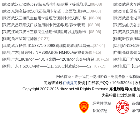
[武汉]
武汉江汉路步行街/光谷步行街信用卡提现取现...
[08-08]
[武汉]
武昌火车站
[武汉]
东湖高新-武汉代还信用卡垫还，当面取现3种...
[08-08]
[武汉]
青山区高信
[武汉]
武汉三镇民生信用卡提现取现刷卡武汉商户帮...
[08-08]
[武汉]
武昌南湖马
[武汉]
武昌汉阳汉口诚信用刷卡代还/取现/养卡/提现...
[08-08]
[武汉]
洪山光谷步
[武汉]
江城武汉市三镇民生信用卡哪里可以提现刷卡...
[08-08]
[武汉]
武汉(武昌
[杭州]
负压除菌过滤器
[07-27]
[杭州]
医院负压
[武汉]
武汉良信用153371-89098刷现提现取现/武昌光...
[07-04]
[深圳]
MN13锰板
[深圳]
广东| 耐磨钢：NM360A钢板 NM400A耐磨钢板
[07-15]
[广州]
低碳素钢 1
[深圳]
广东18CrMo4—40CR光圆—42CrMo4合金钢直径...
[07-15]
[深圳]
原厂:广东Q3
[深圳]
广东！S20C钢材——进口S20C材质成分——S2...
[07-15]
[深圳]
原厂【Q24
网站首页
-
关于我们
-
使用协议
-
免责条款
-
版权隐
问题请通过
在线提问
反馈 | 在线客户QQ：
105452034
| 
Copyright 2007-
2026 dbzz.net All Rights Reserved
东北制造网
(东北
为获得最佳浏览效果，建议
经营性网站
百强
备案信息
诚信