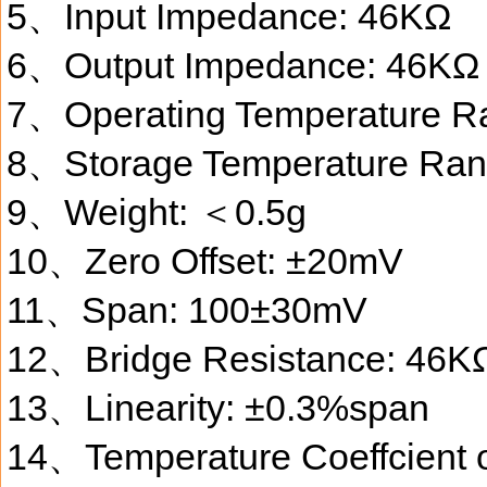
5、Input Impedance: 46KΩ
6、Output Impedance: 46KΩ
7、Operating Temperature R
8、Storage Temperature Ra
9、Weight: ＜0.5g
10、Zero Offset: ±20mV
11、Span: 100±30mV
12、Bridge Resistance: 46K
13、Linearity: ±0.3%span
14、Temperature Coeffcient 